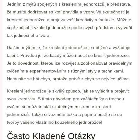
Jedním z mýtů spojených s kreslením jednorožců je představa,
že musíte dodržovat striktní pravidla a vzory. Ve skutečnosti je
kreslení jednorožce o projevu vaší kreativity a fantazie. Můžete
si přizpůsobit vzhled jednorožce podle svých představ a vytvořit
tak jedinečného tvora.
Dalším mýtem je, že kreslení jednorožce je obtížné a vyžaduje
talent. Pravdou je, že každý může naučit se kreslit jednorožce.
Je to dovednost, kterou lze rozvíjet a zdokonalovat pravidelným
cvičením a experimentováním s různými styly a technikami.
Nemusíte se bát chyb, protože právě z chyb se nejvíce učíme.
Kreslení jednorožce je skvělý způsob, jak se vyjádřit a projevit
svou kreativitu. S tímto návodem pro začátečníky a trochou
cvičení se můžete stát skutečným mistrem v kreslení
jednorožců. Takže si vezměte tužku a papír a pusťte se do
tvorby vašeho vlastního kouzelného jednorožce!
Často Kladené Otázky