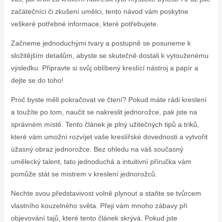
začátečníci či zkušení umělci, tento návod vám poskytne
veškeré potřebné informace, které potřebujete.
Začneme jednoduchými tvary a postupně se posuneme k
složitějším detailům, abyste se skutečně dostali k vytouženému
výsledku. Připravte si svůj oblíbený kreslící nástroj a papír a
dejte se do toho!
Proč byste měli pokračovat ve čtení? Pokud máte rádi kreslení
a toužíte po tom, naučit se nakreslit jednorožce, pak jste na
správném místě. Tento článek je plný užitečných tipů a triků,
které vám umožní rozvíjet vaše kreslířské dovednosti a vytvořit
úžasný obraz jednorožce. Bez ohledu na váš současný
umělecký talent, tato jednoduchá a intuitivní příručka vám
pomůže stát se mistrem v kreslení jednorožců.
Nechte svou představivost volně plynout a staňte se tvůrcem
vlastního kouzelného světa. Přeji vám mnoho zábavy při
objevování tajů, které tento článek skrývá. Pokud jste