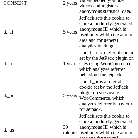
via embedded youtube-
CONSENT
2 years
videos and registers
anonymous statistical data.
JetPack sets this cookie to
store a randomly-generated
anonymous ID which is
tk_ai
5 years
used only within the admin
area and for general
analytics tracking.
The tk_lr is a referral cookie
set by the JetPack plugin on
tk_lr
1 year
sites using WooCommerce,
which analyzes referrer
behaviour for Jetpack.
The tk_or is a referral
cookie set by the JetPack
plugin on sites using
tk_or
5 years
WooCommerce, which
analyzes referrer behaviour
for Jetpack.
JetPack sets this cookie to
store a randomly-generated
30
anonymous ID which is
tk_qs
minutes
used only within the admin