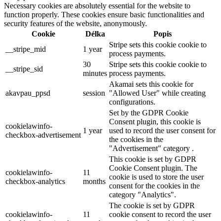
Necessary cookies are absolutely essential for the website to
function properly. These cookies ensure basic functionalities and
security features of the website, anonymously.
Cookie
Délka
Popis
Stripe sets this cookie cookie to
__stripe_mid
1 year
process payments.
30
Stripe sets this cookie cookie to
__stripe_sid
minutes
process payments.
Akamai sets this cookie for
akavpau_ppsd
session
"Allowed User" while creating
configurations.
Set by the GDPR Cookie
Consent plugin, this cookie is
cookielawinfo-
1 year
used to record the user consent for
checkbox-advertisement
the cookies in the
"Advertisement" category .
This cookie is set by GDPR
Cookie Consent plugin. The
cookielawinfo-
11
cookie is used to store the user
checkbox-analytics
months
consent for the cookies in the
category "Analytics".
The cookie is set by GDPR
cookielawinfo-
11
cookie consent to record the user