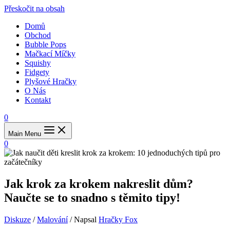
Přeskočit na obsah
Domů
Obchod
Bubble Pops
Mačkací Míčky
Squishy
Fidgety
Plyšové Hračky
O Nás
Kontakt
0
Main Menu
0
Jak krok za krokem nakreslit dům?
Naučte se to snadno s těmito tipy!
Diskuze
/
Malování
/ Napsal
Hračky Fox