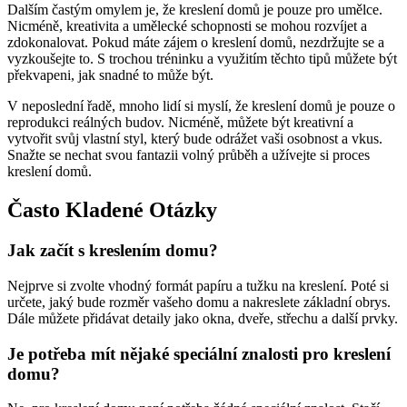
Dalším častým omylem je, že kreslení domů je pouze pro umělce.
Nicméně, kreativita a umělecké schopnosti se mohou rozvíjet a
zdokonalovat. Pokud máte zájem o kreslení domů, nezdržujte se a
vyzkoušejte to. S trochou tréninku a využitím těchto tipů můžete být
překvapeni, jak snadné to může být.
V neposlední řadě, mnoho lidí si myslí, že kreslení domů je pouze o
reprodukci reálných budov. Nicméně, můžete být kreativní a
vytvořit svůj vlastní styl, který bude odrážet vaši osobnost a vkus.
Snažte se nechat svou fantazii volný průběh a užívejte si proces
kreslení domů.
Často Kladené Otázky
Jak začít s kreslením domu?
Nejprve si zvolte vhodný formát papíru a tužku na kreslení. Poté si
určete, jaký bude rozměr vašeho domu a nakreslete základní obrys.
Dále můžete přidávat detaily jako okna, dveře, střechu a další prvky.
Je potřeba mít nějaké speciální znalosti pro kreslení
domu?