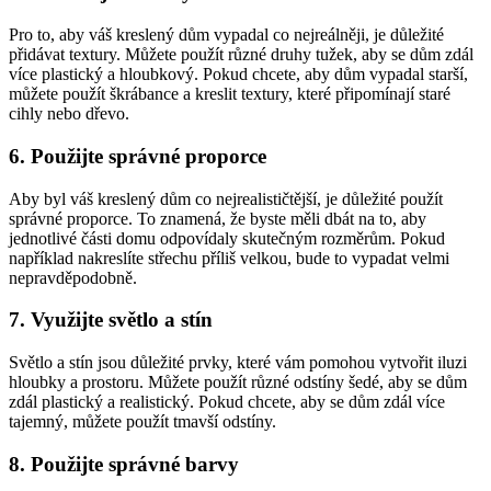
Pro to, aby váš kreslený dům vypadal co nejreálněji, je důležité
přidávat textury. Můžete použít různé druhy tužek, aby se dům zdál
více plastický a hloubkový. Pokud chcete, aby dům vypadal starší,
můžete použít škrábance a kreslit textury, které připomínají staré
cihly nebo dřevo.
6. Použijte správné proporce
Aby byl váš kreslený dům co nejrealističtější, je důležité použít
správné proporce. To znamená, že byste měli dbát na to, aby
jednotlivé části domu odpovídaly skutečným rozměrům. Pokud
například nakreslíte střechu příliš velkou, bude to vypadat velmi
nepravděpodobně.
7. Využijte světlo a stín
Světlo a stín jsou důležité prvky, které vám pomohou vytvořit iluzi
hloubky a prostoru. Můžete použít různé odstíny šedé, aby se dům
zdál plastický a realistický. Pokud chcete, aby se dům zdál více
tajemný, můžete použít tmavší odstíny.
8. Použijte správné barvy