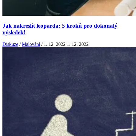
Jak nakreslit leoparda: 5 kroků pro dokonalý
výsledek!
Diskuze
/
Malování
/
1. 12. 2022
1. 12. 2022