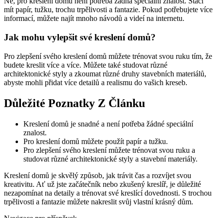
Ne, pro kreslení domu není potřeba žádná speciální znalost. Stačí
mít papír, tužku, trochu trpělivosti a fantazie. Pokud potřebujete více
informací, můžete najít mnoho návodů a videí na internetu.
Jak mohu vylepšit své kreslení domů?
Pro zlepšení svého kreslení domů můžete trénovat svou ruku tím, že
budete kreslit více a více. Můžete také studovat různé
architektonické styly a zkoumat různé druhy stavebních materiálů,
abyste mohli přidat více detailů a realismu do vašich kreseb.
Důležité Poznatky Z Článku
Kreslení domů je snadné a není potřeba žádné speciální
znalost.
Pro kreslení domů můžete použít papír a tužku.
Pro zlepšení svého kreslení můžete trénovat svou ruku a
studovat různé architektonické styly a stavební materiály.
Kreslení domů je skvělý způsob, jak trávit čas a rozvíjet svou
kreativitu. Ať už jste začátečník nebo zkušený kreslíř, je důležité
nezapomínat na detaily a trénovat své kreslící dovednosti. S trochou
trpělivosti a fantazie můžete nakreslit svůj vlastní krásný dům.