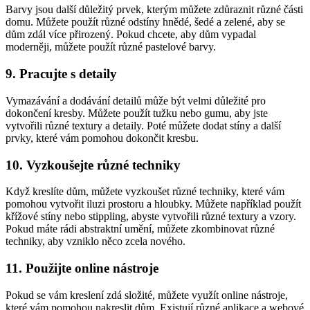
Barvy jsou další důležitý prvek, kterým můžete zdůraznit různé části
domu. Můžete použít různé odstíny hnědé, šedé a zelené, aby se
dům zdál více přirozený. Pokud chcete, aby dům vypadal
moderněji, můžete použít různé pastelové barvy.
9. Pracujte s detaily
Vymazávání a dodávání detailů může být velmi důležité pro
dokončení kresby. Můžete použít tužku nebo gumu, aby jste
vytvořili různé textury a detaily. Poté můžete dodat stíny a další
prvky, které vám pomohou dokončit kresbu.
10. Vyzkoušejte různé techniky
Když kreslíte dům, můžete vyzkoušet různé techniky, které vám
pomohou vytvořit iluzi prostoru a hloubky. Můžete například použít
křížové stíny nebo stippling, abyste vytvořili různé textury a vzory.
Pokud máte rádi abstraktní umění, můžete zkombinovat různé
techniky, aby vzniklo něco zcela nového.
11. Použijte online nástroje
Pokud se vám kreslení zdá složité, můžete využít online nástroje,
které vám pomohou nakreslit dům. Existují různé aplikace a webové