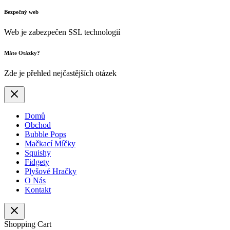
Bezpečný web
Web je zabezpečen SSL technologií
Máte Otázky?
Zde je přehled nejčastějších otázek
Domů
Obchod
Bubble Pops
Mačkací Míčky
Squishy
Fidgety
Plyšové Hračky
O Nás
Kontakt
Shopping Cart