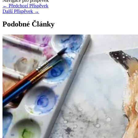
Navigace pro příspěvek
←
Předchozí Příspěvek
Další Příspěvek
→
Podobné Články