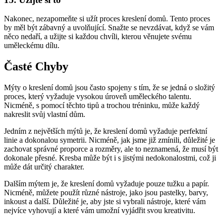
Nakonec, nezapomeňte si užít proces kreslení domů. Tento proces
by měl být zábavný a uvolňující. Snažte se nevzdávat, když se vám
něco nedaří, a užijte si každou chvíli, kterou věnujete svému
uměleckému dílu.
Časté Chyby
Mýty o kreslení domů jsou často spojeny s tím, že se jedná o složitý
proces, který vyžaduje vysokou úroveň uměleckého talentu.
Nicméně, s pomocí těchto tipů a trochou tréninku, může každý
nakreslit svůj vlastní dům.
Jedním z největších mýtů je, že kreslení domů vyžaduje perfektní
linie a dokonalou symetrii. Nicméně, jak jsme již zmínili, důležité je
zachovat správné proporce a rozměry, ale to neznamená, že musí být
dokonale přesné. Kresba může být i s jistými nedokonalostmi, což ji
může dát určitý charakter.
Dalším mýtem je, že kreslení domů vyžaduje pouze tužku a papír.
Nicméně, můžete použít různé nástroje, jako jsou pastelky, barvy,
inkoust a další. Důležité je, aby jste si vybrali nástroje, které vám
nejvíce vyhovují a které vám umožní vyjádřit svou kreativitu.