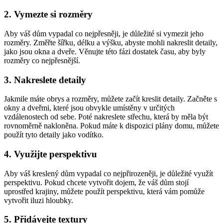
2. Vymezte si rozměry
Aby váš dům vypadal co nejpřesněji, je důležité si vymezit jeho
rozměry. Změřte šířku, délku a výšku, abyste mohli nakreslit detaily,
jako jsou okna a dveře. Věnujte této fázi dostatek času, aby byly
rozměry co nejpřesnější.
3. Nakreslete detaily
Jakmile máte obrys a rozměry, můžete začít kreslit detaily. Začněte s
okny a dveřmi, které jsou obvykle umístěny v určitých
vzdálenostech od sebe. Poté nakreslete střechu, která by měla být
rovnoměrně nakloněna. Pokud máte k dispozici plány domu, můžete
použít tyto detaily jako vodítko.
4. Využijte perspektivu
Aby váš kreslený dům vypadal co nejpřirozeněji, je důležité využít
perspektivu. Pokud chcete vytvořit dojem, že váš dům stojí
uprostřed krajiny, můžete použít perspektivu, která vám pomůže
vytvořit iluzi hloubky.
5. Přidávejte textury