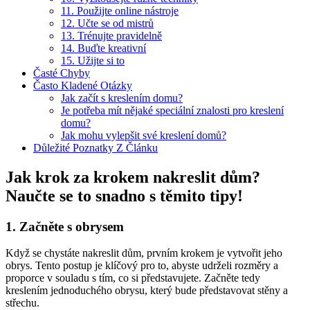
11. Použijte online nástroje
12. Učte se od mistrů
13. Trénujte pravidelně
14. Buďte kreativní
15. Užijte si to
Časté Chyby
Často Kladené Otázky
Jak začít s kreslením domu?
Je potřeba mít nějaké speciální znalosti pro kreslení
domu?
Jak mohu vylepšit své kreslení domů?
Důležité Poznatky Z Článku
Jak krok za krokem nakreslit dům?
Naučte se to snadno s těmito tipy!
1. Začněte s obrysem
Když se chystáte nakreslit dům, prvním krokem je vytvořit jeho
obrys. Tento postup je klíčový pro to, abyste udrželi rozměry a
proporce v souladu s tím, co si představujete. Začněte tedy
kreslením jednoduchého obrysu, který bude představovat stěny a
střechu.