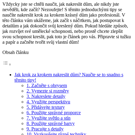
Vždycky jste se chtěli naučit, jak nakreslit dům, ale nikdy jste
nevěděli, kde začít? Nezoufejte! S těmito jednoduchými tipy se
naučíte nakreslit krok za krokem krásný dům jako profesionál. V
této článku vám ukážeme, jak začít s náčrtkem, jak postupovat k
detailům a jak dokončit svůj kreslený dům. Pokud hledáte způsob,
jak rozvíjet své umělecké schopnosti, nebo prostě chcete zlepšit
svou schopnost kreslit, pak toto je článek pro vás. Připravte si tužku
a papír a začněte tvořit svůj vlastní dům!
Obsah článku
Jak krok za krokem nakreslit dům? Naučte se to snadno s
těmito tipy!
1. Začněte s obrysem
2. Vymezte si rozměry
3. Nakreslete detaily
4. Využijte perspektivu
5. Přidávejte textury
6. Použijte správné proporce
7. Využijte světlo a stín
8. Použijte správné barvy
9. Pracujte s detaily
10. Vyzkoušejte různé techniky