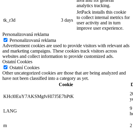
area and for general
analytics tracking.
JetPack installs this cookie
to collect internal metrics for
tk_r3d
3 days
user activity and in turn
improve user experience.
Personalizovaná reklama
Personalizovaná reklama
Advertisement cookies are used to provide visitors with relevant ads
and marketing campaigns. These cookies track visitors across
websites and collect information to provide customized ads.
Ostatní Cookies
Ostatní Cookies
Other uncategorized cookies are those that are being analyzed and
have not been classified into a category as yet.
Cookie
D
2
KHcl0EuY7AKSMgfvHl7J5E7hPtK
y
9
LANG
h
m
2