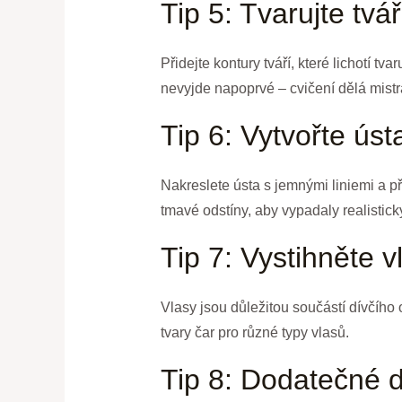
Tip 5: Tvarujte tvá
Přidejte kontury tváří, které lichotí t
nevyjde napoprvé – cvičení dělá mistr
Tip 6: Vytvořte ústa
Nakreslete ústa s jemnými liniemi a při
tmavé odstíny, aby vypadaly realistick
Tip 7: Vystihněte v
Vlasy jsou důležitou součástí dívčího o
tvary čar pro různé typy vlasů.
Tip 8: Dodatečné d