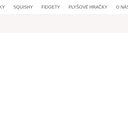
KY
SQUISHY
FIDGETY
PLYŠOVÉ HRAČKY
O NÁ