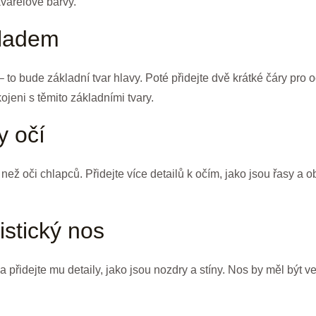
varelové barvy.
kladem
– to bude základní tvar hlavy. Poté přidejte dvě krátké čáry pro o
jeni s těmito základními tvary.
y očí
í než oči chlapců. Přidejte více detailů k očím, jako jsou řasy a 
istický nos
 a přidejte mu detaily, jako jsou nozdry a stíny. Nos by měl bý