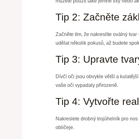
můžete použít také jemné fixy nebo ak
Tip 2: Začněte zá
Začněte tím, že nakreslíte oválný tvar 
udělat několik pokusů, až budete spoko
Tip 3: Upravte tvar
Dívčí oči jsou obvykle větší a kulatějš
vaše oči vypadaly přirozeně.
Tip 4: Vytvořte real
Nakreslete drobný trojúhelník pro nos
obličeje.