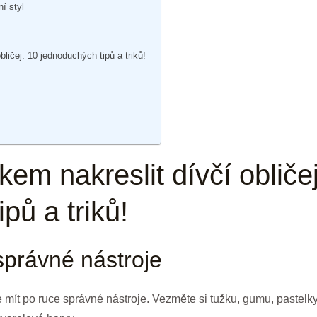
í styl
bličej: 10 jednoduchých tipů a triků!
kem nakreslit dívčí obliče
pů a triků!
 správné nástroje
té mít po ruce správné nástroje. Vezměte si tužku, gumu, pastelky