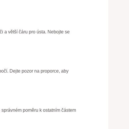
či a větší čáru pro ústa. Nebojte se
obočí. Dejte pozor na proporce, aby
t ve správném poměru k ostatním částem