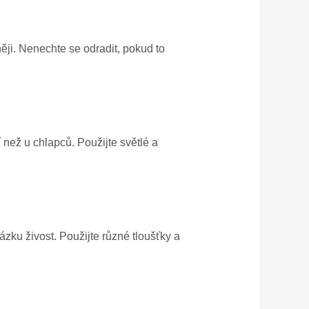
něji. Nenechte se odradit, pokud to
í než u chlapců. Použijte světlé a
ázku živost. Použijte různé tloušťky a