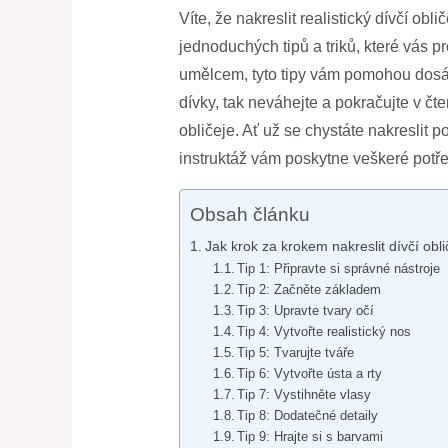
Víte, že nakreslit realistický dívčí o
jednoduchých tipů a triků, které vás
umělcem, tyto tipy vám pomohou dosáhno
dívky, tak neváhejte a pokračujte v č
obličeje. Ať už se chystáte nakreslit 
instruktáž vám poskytne veškeré potře
Obsah článku
Jak krok za krokem nakreslit dívčí obli
Tip 1: Připravte si správné nástroje
Tip 2: Začněte základem
Tip 3: Upravte tvary očí
Tip 4: Vytvořte realistický nos
Tip 5: Tvarujte tváře
Tip 6: Vytvořte ústa a rty
Tip 7: Vystihněte vlasy
Tip 8: Dodatečné detaily
Tip 9: Hrajte si s barvami