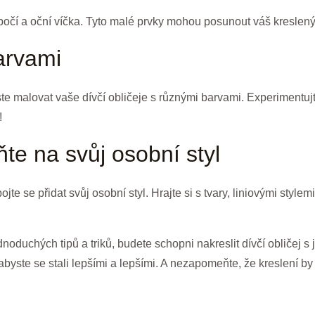
, obočí a oční víčka. Tyto malé prvky mohou posunout váš kreslený
barvami
e malovat vaše dívčí obličeje s různými barvami. Experimentujte
!
e na svůj osobní styl
te se přidat svůj osobní styl. Hrajte si s tvary, liniovými stylemi
noduchých tipů a triků, budete schopni nakreslit dívčí obličej s 
 abyste se stali lepšími a lepšími. A nezapomeňte, že kreslení 