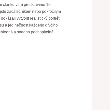
šním článku vám představíme 10
 jste začátečníkem nebo pokročilým
kázali vytvořit realistický portrét
rásu a jedinečnost každého dívčího
přehledná a snadno pochopitelná