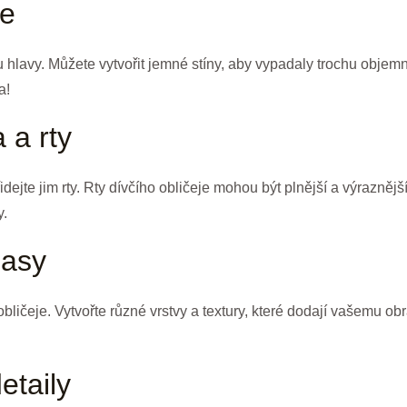
ře
varu hlavy. Můžete vytvořit jemné stíny, aby vypadaly trochu objem
a!
 a rty
dejte jim rty. Rty dívčího obličeje mohou být plnější a výraznějš
y.
lasy
bličeje. Vytvořte různé vrstvy a textury, které dodají vašemu obr
etaily