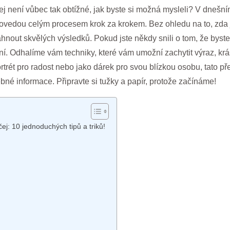
bličej není vůbec tak obtížné, jak byste si možná mysleli? V dne
 provedou celým procesem krok za krokem. Bez ohledu na to, zda
ut skvělých výsledků. Pokud jste někdy snili o tom, že byste do
tení. Odhalíme vám techniky, které vám umožní zachytit výraz, k
portrét pro radost nebo jako dárek pro svou blízkou osobu, tato 
bné informace. Připravte si tužky a papír, protože začínáme!
čej: 10 jednoduchých tipů a triků!