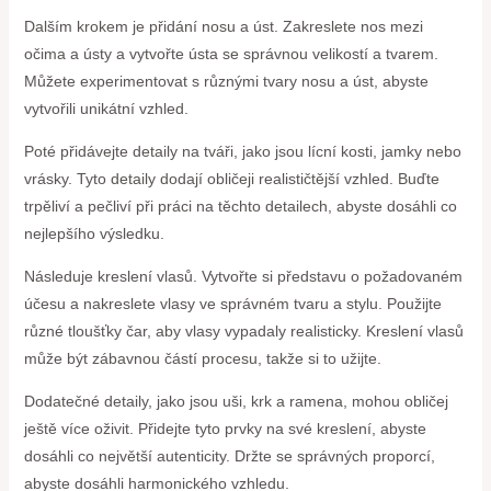
Dalším krokem je přidání nosu a úst. Zakreslete nos mezi
očima a ústy a vytvořte ústa se správnou velikostí a tvarem.
Můžete experimentovat s různými tvary nosu a úst, abyste
vytvořili unikátní vzhled.
Poté přidávejte detaily na tváři, jako jsou lícní kosti, jamky nebo
vrásky. Tyto detaily dodají obličeji realističtější vzhled. Buďte
trpěliví a pečliví při práci na těchto detailech, abyste dosáhli co
nejlepšího výsledku.
Následuje kreslení vlasů. Vytvořte si představu o požadovaném
účesu a nakreslete vlasy ve správném tvaru a stylu. Použijte
různé tloušťky čar, aby vlasy vypadaly realisticky. Kreslení vlasů
může být zábavnou částí procesu, takže si to užijte.
Dodatečné detaily, jako jsou uši, krk a ramena, mohou obličej
ještě více oživit. Přidejte tyto prvky na své kreslení, abyste
dosáhli co největší autenticity. Držte se správných proporcí,
abyste dosáhli harmonického vzhledu.