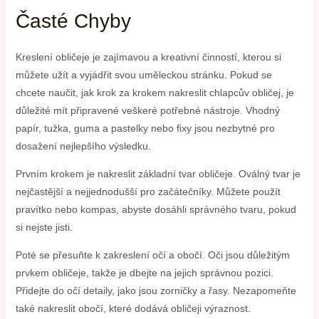
Časté Chyby
Kreslení obličeje je zajímavou a kreativní činností, kterou si
můžete užít a vyjádřit svou uměleckou stránku. Pokud se
chcete naučit, jak krok za krokem nakreslit chlapcův obličej, je
důležité mít připravené veškeré potřebné nástroje. Vhodný
papír, tužka, guma a pastelky nebo fixy jsou nezbytné pro
dosažení nejlepšího výsledku.
Prvním krokem je nakreslit základní tvar obličeje. Oválný tvar je
nejčastější a nejjednodušší pro začátečníky. Můžete použít
pravítko nebo kompas, abyste dosáhli správného tvaru, pokud
si nejste jisti.
Poté se přesuňte k zakreslení očí a obočí. Oči jsou důležitým
prvkem obličeje, takže je dbejte na jejich správnou pozici.
Přidejte do očí detaily, jako jsou zorničky a řasy. Nezapomeňte
také nakreslit obočí, které dodává obličeji výraznost.