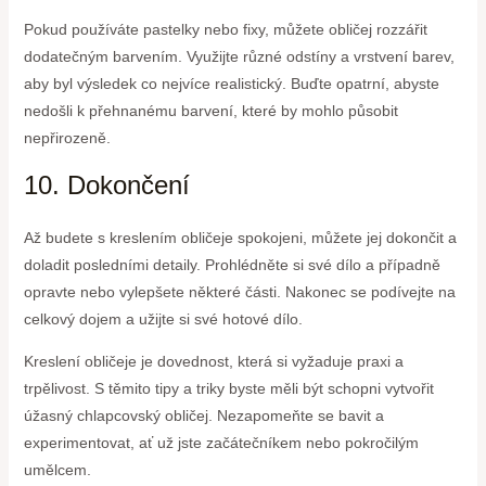
Pokud používáte pastelky nebo fixy, můžete obličej rozzářit
dodatečným barvením. Využijte různé odstíny a vrstvení barev,
aby byl výsledek co nejvíce realistický. Buďte opatrní, abyste
nedošli k přehnanému barvení, které by mohlo působit
nepřirozeně.
10. Dokončení
Až budete s kreslením obličeje spokojeni, můžete jej dokončit a
doladit posledními detaily. Prohlédněte si své dílo a případně
opravte nebo vylepšete některé části. Nakonec se podívejte na
celkový dojem a užijte si své hotové dílo.
Kreslení obličeje je dovednost, která si vyžaduje praxi a
trpělivost. S těmito tipy a triky byste měli být schopni vytvořit
úžasný chlapcovský obličej. Nezapomeňte se bavit a
experimentovat, ať už jste začátečníkem nebo pokročilým
umělcem.