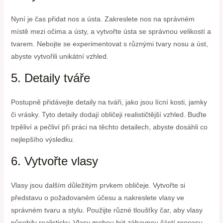
Nyní je čas přidat nos a ústa. Zakreslete nos na správném
místě mezi očima a ústy, a vytvořte ústa se správnou velikostí a
tvarem. Nebojte se experimentovat s různými tvary nosu a úst,
abyste vytvořili unikátní vzhled.
5. Detaily tváře
Postupně přidávejte detaily na tváři, jako jsou lícní kosti, jamky
či vrásky. Tyto detaily dodají obličeji realističtější vzhled. Buďte
trpěliví a pečliví při práci na těchto detailech, abyste dosáhli co
nejlepšího výsledku.
6. Vytvořte vlasy
Vlasy jsou dalším důležitým prvkem obličeje. Vytvořte si
představu o požadovaném účesu a nakreslete vlasy ve
správném tvaru a stylu. Použijte různé tloušťky čar, aby vlasy
působily realisticky. Vlasy mohou být zábavnou částí procesu,