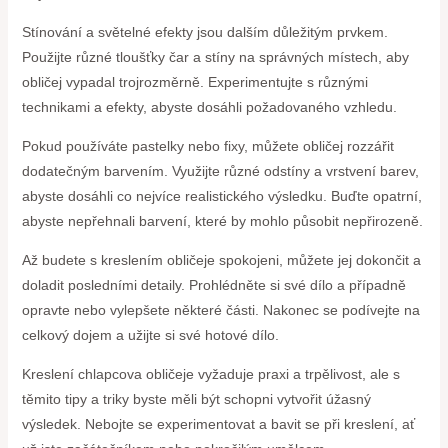
Stínování a světelné efekty jsou dalším důležitým prvkem.
Použijte různé tloušťky čar a stíny na správných místech, aby
obličej vypadal trojrozměrně. Experimentujte s různými
technikami a efekty, abyste dosáhli požadovaného vzhledu.
Pokud používáte pastelky nebo fixy, můžete obličej rozzářit
dodatečným barvením. Využijte různé odstíny a vrstvení barev,
abyste dosáhli co nejvíce realistického výsledku. Buďte opatrní,
abyste nepřehnali barvení, které by mohlo působit nepřirozeně.
Až budete s kreslením obličeje spokojeni, můžete jej dokončit a
doladit posledními detaily. Prohlédněte si své dílo a případně
opravte nebo vylepšete některé části. Nakonec se podívejte na
celkový dojem a užijte si své hotové dílo.
Kreslení chlapcova obličeje vyžaduje praxi a trpělivost, ale s
těmito tipy a triky byste měli být schopni vytvořit úžasný
výsledek. Nebojte se experimentovat a bavit se při kreslení, ať