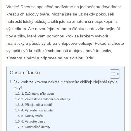
Vítejte! Dnes se společně podíváme na jedinečnou dovednost –
kresbu chlapcovy tváře. Možná jste se už někdy pokoušeli
nakreslit lidský obličej a cítili jste se zmateni či nespokojeni s
výsledkem. Ale nezoufejte! V tomto článku se dozvíte nejlepší
tipy a triky, které vám pomohou krok za krokem vytvořit
realistický a působivý obraz chlapcova obličeje. Pokud si chcete
vylepšit své kreslířské schopnosti a objevit nové techniky,
zůstaňte s námi a připravte se na skvělou jízdu!
Obsah článku
Jak krok za krokem nakreslit chlapcův obličej: Nejlepší tipy a
triky!
1. Začněte s přípravou
2. Zakreslete základní tvar obličeje
3. Přidejte oči a obočí
4. Vytvořte nos a ústa
5. Detaily tváře
6. Vytvořte vlasy
7. Dodatečné detaily