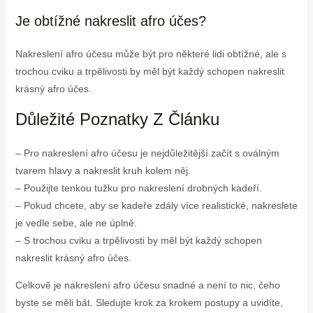
Je obtížné nakreslit afro účes?
Nakreslení afro účesu může být pro některé lidi obtížné, ale s
trochou cviku a trpělivosti by měl být každý schopen nakreslit
krásný afro účes.
Důležité Poznatky Z Článku
– Pro nakreslení afro účesu je nejdůležitější začít s oválným
tvarem hlavy a nakreslit kruh kolem něj.
– Použijte tenkou tužku pro nakreslení drobných kadeří.
– Pokud chcete, aby se kadeře zdály více realistické, nakreslete
je vedle sebe, ale ne úplně.
– S trochou cviku a trpělivosti by měl být každý schopen
nakreslit krásný afro účes.
Celkově je nakreslení afro účesu snadné a není to nic, čeho
byste se měli bát. Sledujte krok za krokem postupy a uvidíte,