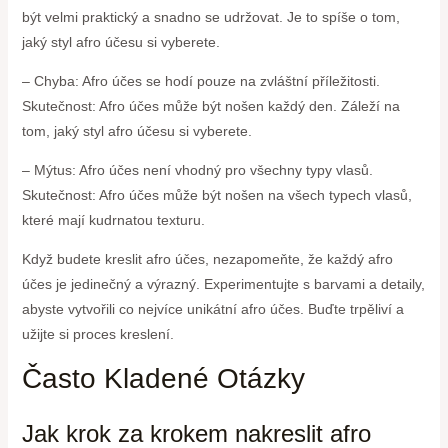
být velmi praktický a snadno se udržovat. Je to spíše o tom,
jaký styl afro účesu si vyberete.
– Chyba: Afro účes se hodí pouze na zvláštní příležitosti.
Skutečnost: Afro účes může být nošen každý den. Záleží na
tom, jaký styl afro účesu si vyberete.
– Mýtus: Afro účes není vhodný pro všechny typy vlasů.
Skutečnost: Afro účes může být nošen na všech typech vlasů,
které mají kudrnatou texturu.
Když budete kreslit afro účes, nezapomeňte, že každý afro
účes je jedinečný a výrazný. Experimentujte s barvami a detaily,
abyste vytvořili co nejvíce unikátní afro účes. Buďte trpěliví a
užijte si proces kreslení.
Často Kladené Otázky
Jak krok za krokem nakreslit afro