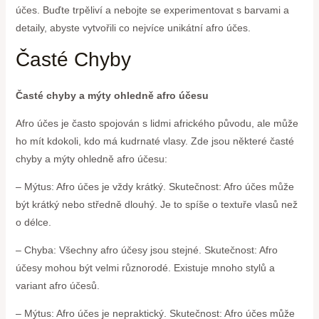
účes. Buďte trpěliví a nebojte se experimentovat s barvami a
detaily, abyste vytvořili co nejvíce unikátní afro účes.
Časté Chyby
Časté chyby a mýty ohledně afro účesu
Afro účes je často spojován s lidmi afrického původu, ale může
ho mít kdokoli, kdo má kudrnaté vlasy. Zde jsou některé časté
chyby a mýty ohledně afro účesu:
– Mýtus: Afro účes je vždy krátký. Skutečnost: Afro účes může
být krátký nebo středně dlouhý. Je to spíše o textuře vlasů než
o délce.
– Chyba: Všechny afro účesy jsou stejné. Skutečnost: Afro
účesy mohou být velmi různorodé. Existuje mnoho stylů a
variant afro účesů.
– Mýtus: Afro účes je nepraktický. Skutečnost: Afro účes může