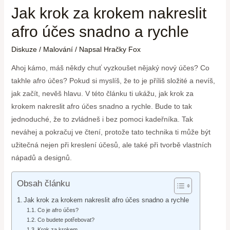
Jak krok za krokem nakreslit
afro účes snadno a rychle
Diskuze
/
Malování
/ Napsal
Hračky Fox
Ahoj kámo, máš někdy chuť vyzkoušet nějaký nový účes? Co
takhle afro účes? Pokud si myslíš, že to je příliš složité a nevíš,
jak začít, nevěš hlavu. V této článku ti ukážu, jak krok za
krokem nakreslit afro účes snadno a rychle. Bude to tak
jednoduché, že to zvládneš i bez pomoci kadeřníka. Tak
neváhej a pokračuj ve čtení, protože tato technika ti může být
užitečná nejen při kreslení účesů, ale také při tvorbě vlastních
nápadů a designů.
Obsah článku
Jak krok za krokem nakreslit afro účes snadno a rychle
Co je afro účes?
Co budete potřebovat?
Krok za krokem