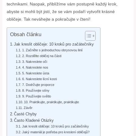
technikami. Naopak, přiblížíme vám postupně každý krok,
abyste si mohli být jistí, že se vám podaří vytvořit krásné
obličeje. Tak neváhejte a pokračujte v čtení!
Obsah článku
Jak kreslit obličeje: 10 kroků pro začátečníky
1. Začněte s jednoduchou obrysovou linií
2. Rozdělte obličej na části
3. Nakreslete oči
4. Nakreslete nos
5. Nakreslete ústa
6. Nakreslete lícní kosti
7. Dodržujte proporce
8. Používejte stíny
9. Používejte světlo
10. Praktikujte, praktikujte, praktikujte
Závěr
Časté Chyby
Často Kladené Otázky
Jak kreslit obličeje: 10 kroků pro začátečníky
Jaký materiál je potřeba pro kreslení obličejů?