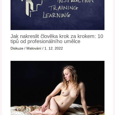
Jak nakreslit člověka krok za krokem: 10
tipů od profesionálního umělce
Diskuze
/
Malování
/
1. 12. 2022