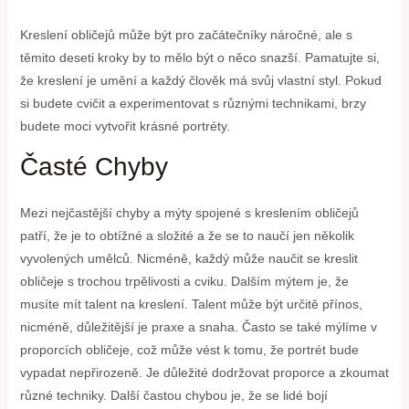
Kreslení obličejů může být pro začátečníky náročné, ale s
těmito deseti kroky by to mělo být o něco snazší. Pamatujte si,
že kreslení je umění a každý člověk má svůj vlastní styl. Pokud
si budete cvičit a experimentovat s různými technikami, brzy
budete moci vytvořit krásné portréty.
Časté Chyby
Mezi nejčastější chyby a mýty spojené s kreslením obličejů
patří, že je to obtížné a složité a že se to naučí jen několik
vyvolených umělců. Nicméně, každý může naučit se kreslit
obličeje s trochou trpělivosti a cviku. Dalším mýtem je, že
musíte mít talent na kreslení. Talent může být určitě přínos,
nicméně, důležitější je praxe a snaha. Často se také mýlíme v
proporcích obličeje, což může vést k tomu, že portrét bude
vypadat nepřirozeně. Je důležité dodržovat proporce a zkoumat
různé techniky. Další častou chybou je, že se lidé bojí