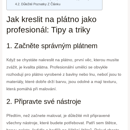
Důležité Poznatky Z Článku
Jak kreslit na plátno jako
profesionál: Tipy a triky
1. Začněte správným plátnem
Když se chystáte nakreslit na plátno, první věc, kterou musíte
zvážit, je kvalita plátna. Profesionální umělci se obvykle
rozhodují pro plátno vyrobené z bavlny nebo lnu, neboť jsou to
materiály, které dobře drží barvu, jsou odolné a mají texturu,
která pomáhá při malování.
2. Připravte své nástroje
Předtím, než začnete malovat, je důležité mít připravené
všechny nástroje, které budete potřebovat. Patří sem štětce,
barvy, paleta, ředidlo a hadřík na čištění štětců. Pokud chcete