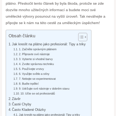
plátno. Přeskočit tento článek by byla škoda, protože se zde
dozvíte mnoho užitečných informací a budete moci své
umělecké výtvory posunout na vyšší úroveň. Tak neváhejte a
připojte se k nám na této cestě za uměleckým úspěchem!
Obsah článku
Jak kreslit na plátno jako profesionál: Tipy a triky
1. Začněte správným plátnem
2. Připravte své nástroje
3. Vyberte si vhodné barvy
4. Zvolte správnou techniku
5. Používejte vrstvy
6. Využijte světlo a stíny
7. Nebojte se experimentovat
8. Buďte trpěliví
9. Udržujte své nástroje v dobrém stavu
10. Učte se od profesionálů
Závěr
Časté Chyby
Často Kladené Otázky
Jak kreslit na plátno jako profesionál: Tipy a triky