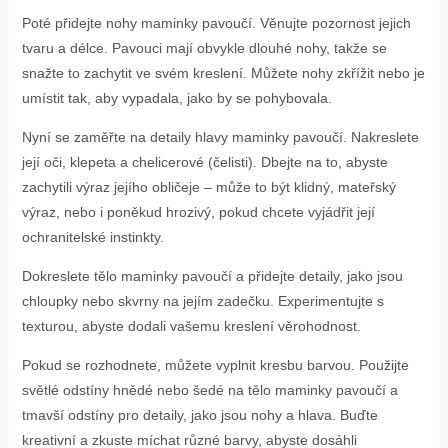
Poté přidejte nohy maminky pavoučí. Věnujte pozornost jejich
tvaru a délce. Pavouci mají obvykle dlouhé nohy, takže se
snažte to zachytit ve svém kreslení. Můžete nohy zkřížit nebo je
umístit tak, aby vypadala, jako by se pohybovala.
Nyní se zaměřte na detaily hlavy maminky pavoučí. Nakreslete
její oči, klepeta a chelicerové (čelisti). Dbejte na to, abyste
zachytili výraz jejího obličeje – může to být klidný, mateřský
výraz, nebo i poněkud hrozivý, pokud chcete vyjádřit její
ochranitelské instinkty.
Dokreslete tělo maminky pavoučí a přidejte detaily, jako jsou
chloupky nebo skvrny na jejím zadečku. Experimentujte s
texturou, abyste dodali vašemu kreslení věrohodnost.
Pokud se rozhodnete, můžete vyplnit kresbu barvou. Použijte
světlé odstíny hnědé nebo šedé na tělo maminky pavoučí a
tmavší odstíny pro detaily, jako jsou nohy a hlava. Buďte
kreativní a zkuste míchat různé barvy, abyste dosáhli