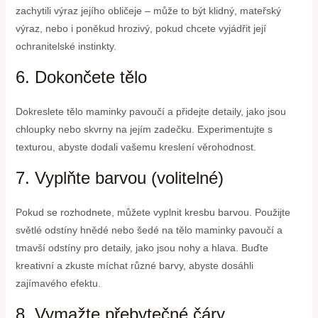
zachytili výraz jejího obličeje – může to být klidný, mateřský
výraz, nebo i poněkud hrozivý, pokud chcete vyjádřit její
ochranitelské instinkty.
6. Dokončete tělo
Dokreslete tělo maminky pavoučí a přidejte detaily, jako jsou
chloupky nebo skvrny na jejím zadečku. Experimentujte s
texturou, abyste dodali vašemu kreslení věrohodnost.
7. Vyplňte barvou (volitelné)
Pokud se rozhodnete, můžete vyplnit kresbu barvou. Použijte
světlé odstíny hnědé nebo šedé na tělo maminky pavoučí a
tmavší odstíny pro detaily, jako jsou nohy a hlava. Buďte
kreativní a zkuste míchat různé barvy, abyste dosáhli
zajímavého efektu.
8. Vymažte přebytečné čáry