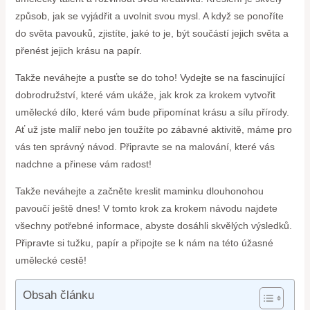
způsob, jak se vyjádřit a uvolnit svou mysl. A když se ponoříte
do světa pavouků, zjistíte, jaké to je, být součástí jejich světa a
přenést jejich krásu na papír.
Takže neváhejte a pusťte se do toho! Vydejte se na fascinující
dobrodružství, které vám ukáže, jak krok za krokem vytvořit
umělecké dílo, které vám bude připomínat krásu a sílu přírody.
Ať už jste malíř nebo jen toužíte po zábavné aktivitě, máme pro
vás ten správný návod. Připravte se na malování, které vás
nadchne a přinese vám radost!
Takže neváhejte a začněte kreslit maminku dlouhonohou
pavoučí ještě dnes! V tomto krok za krokem návodu najdete
všechny potřebné informace, abyste dosáhli skvělých výsledků.
Připravte si tužku, papír a připojte se k nám na této úžasné
umělecké cestě!
Obsah článku