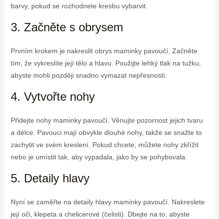
barvy, pokud se rozhodnete kresbu vybarvit.
3. Začněte s obrysem
Prvním krokem je nakreslit obrys maminky pavoučí. Začněte
tím, že vykreslíte její tělo a hlavu. Použijte lehký tlak na tužku,
abyste mohli později snadno vymazat nepřesnosti.
4. Vytvořte nohy
Přidejte nohy maminky pavoučí. Věnujte pozornost jejich tvaru
a délce. Pavouci mají obvykle dlouhé nohy, takže se snažte to
zachytit ve svém kreslení. Pokud chcete, můžete nohy zkřížit
nebo je umístit tak, aby vypadala, jako by se pohybovala.
5. Detaily hlavy
Nyní se zaměřte na detaily hlavy maminky pavoučí. Nakreslete
její oči, klepeta a chelicerové (čelisti). Dbejte na to, abyste