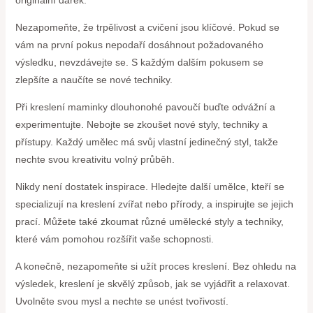
Nezapomeňte, že trpělivost a cvičení jsou klíčové. Pokud se
vám na první pokus nepodaří dosáhnout požadovaného
výsledku, nevzdávejte se. S každým dalším pokusem se
zlepšíte a naučíte se nové techniky.
Při kreslení maminky dlouhonohé pavoučí buďte odvážní a
experimentujte. Nebojte se zkoušet nové styly, techniky a
přístupy. Každý umělec má svůj vlastní jedinečný styl, takže
nechte svou kreativitu volný průběh.
Nikdy není dostatek inspirace. Hledejte další umělce, kteří se
specializují na kreslení zvířat nebo přírody, a inspirujte se jejich
prací. Můžete také zkoumat různé umělecké styly a techniky,
které vám pomohou rozšířit vaše schopnosti.
A konečně, nezapomeňte si užít proces kreslení. Bez ohledu na
výsledek, kreslení je skvělý způsob, jak se vyjádřit a relaxovat.
Uvolněte svou mysl a nechte se unést tvořivostí.