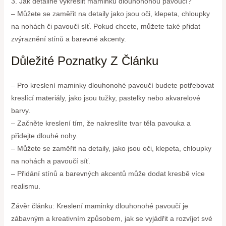
3. Jak detailně vykreslit maminku dlouhonohou pavoučí?
– Můžete se zaměřit na detaily jako jsou oči, klepeta, chloupky
na nohách či pavoučí síť. Pokud chcete, můžete také přidat
zvýraznění stínů a barevné akcenty.
Důležité Poznatky Z Článku
– Pro kreslení maminky dlouhonohé pavoučí budete potřebovat
kreslící materiály, jako jsou tužky, pastelky nebo akvarelové
barvy.
– Začněte kreslení tím, že nakreslíte tvar těla pavouka a
přidejte dlouhé nohy.
– Můžete se zaměřit na detaily, jako jsou oči, klepeta, chloupky
na nohách a pavoučí síť.
– Přidání stínů a barevných akcentů může dodat kresbě více
realismu.
Závěr článku: Kreslení maminky dlouhonohé pavoučí je
zábavným a kreativním způsobem, jak se vyjádřit a rozvíjet své