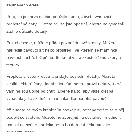
zajímavého efektu.
Poté, co je barva suchá, použijte gumu, abyste vymazali
přebytečné čáry. Ujistěte se, že jste opatrní, abyste nevymazali
žádné důležité detaily.
Pokud chcete, můžete přidat pozadí do své kresby. Můžete
nakreslit pavoučí síť nebo prostředí, ve kterém se maminka
pavoučí nachází. Opět buďte kreativní a zkuste různé vzory a
textury.
Projděte si svou kresbu a přidejte poslední doteky. Můžete
zesílit některé čáry, dodat stínování nebo upravit detaily, které
vám nejsou úplně po chuti. Dbejte na to, aby vaše kresba
vypadala jako skutečná maminka dlouhonohá pavoučí.
Až budete se svým kreslením spokojeni, nezapomeňte se o něj
podělit se světem. Můžete ho zveřejnit na sociálních médiích,
umístit do svého portfolia nebo ho darovat někomu jako
originální dárek.