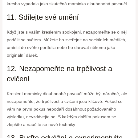
kresba vypadala jako skutečná maminka dlouhonohá pavoučí.
11. Sdílejte své umění
Když jste s vaším kreslením spokojeni, nezapomeňte se o něj
podělit se světem. Můžete ho zveřejnit na sociálních médiích,
umístit do svého portfolia nebo ho darovat někomu jako
originální dárek.
12. Nezapomeňte na trpělivost a
cvičení
Kreslení maminky dlouhonohé pavoučí může být náročné, ale
nezapomeňte, že trpělivost a cvičení jsou klíčové. Pokud se
vám na první pokus nepodaří dosáhnout požadovaného
výsledku, nevzdávejte se. S každým dalším pokusem se
zlepšíte a naučíte se nové techniky.
13. Buďte odvážní a experimentujte