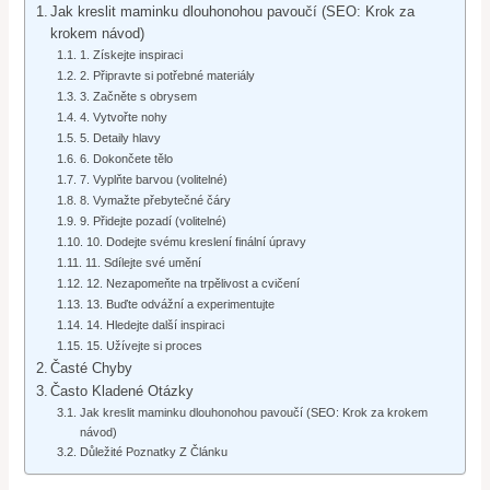
Jak kreslit maminku dlouhonohou pavoučí (SEO: Krok za
krokem návod)
1. Získejte inspiraci
2. Připravte si potřebné materiály
3. Začněte s obrysem
4. Vytvořte nohy
5. Detaily hlavy
6. Dokončete tělo
7. Vyplňte barvou (volitelné)
8. Vymažte přebytečné čáry
9. Přidejte pozadí (volitelné)
10. Dodejte svému kreslení finální úpravy
11. Sdílejte své umění
12. Nezapomeňte na trpělivost a cvičení
13. Buďte odvážní a experimentujte
14. Hledejte další inspiraci
15. Užívejte si proces
Časté Chyby
Často Kladené Otázky
Jak kreslit maminku dlouhonohou pavoučí (SEO: Krok za krokem
návod)
Důležité Poznatky Z Článku