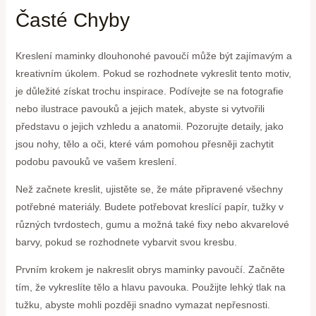
Časté Chyby
Kreslení maminky dlouhonohé pavoučí může být zajímavým a
kreativním úkolem. Pokud se rozhodnete vykreslit tento motiv,
je důležité získat trochu inspirace. Podívejte se na fotografie
nebo ilustrace pavouků a jejich matek, abyste si vytvořili
představu o jejich vzhledu a anatomii. Pozorujte detaily, jako
jsou nohy, tělo a oči, které vám pomohou přesněji zachytit
podobu pavouků ve vašem kreslení.
Než začnete kreslit, ujistěte se, že máte připravené všechny
potřebné materiály. Budete potřebovat kreslící papír, tužky v
různých tvrdostech, gumu a možná také fixy nebo akvarelové
barvy, pokud se rozhodnete vybarvit svou kresbu.
Prvním krokem je nakreslit obrys maminky pavoučí. Začněte
tím, že vykreslíte tělo a hlavu pavouka. Použijte lehký tlak na
tužku, abyste mohli později snadno vymazat nepřesnosti.