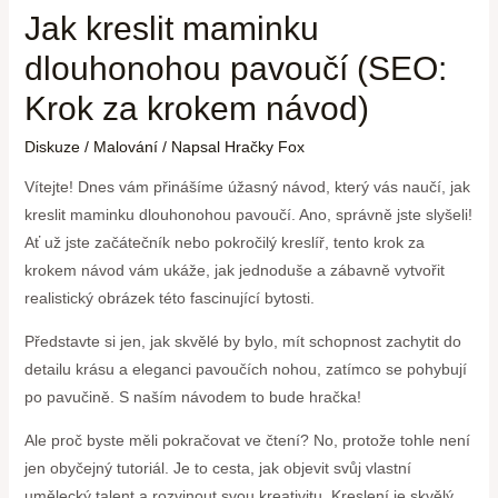
Jak kreslit maminku
dlouhonohou pavoučí (SEO:
Krok za krokem návod)
Diskuze
/
Malování
/ Napsal
Hračky Fox
Vítejte! Dnes vám přinášíme úžasný návod, který vás naučí, jak
kreslit maminku dlouhonohou pavoučí. Ano, správně jste slyšeli!
Ať už jste začátečník nebo pokročilý kreslíř, tento krok za
krokem návod vám ukáže, jak jednoduše a zábavně vytvořit
realistický obrázek této fascinující bytosti.
Představte si jen, jak skvělé by bylo, mít schopnost zachytit do
detailu krásu a eleganci pavoučích nohou, zatímco se pohybují
po pavučině. S naším návodem to bude hračka!
Ale proč byste měli pokračovat ve čtení? No, protože tohle není
jen obyčejný tutoriál. Je to cesta, jak objevit svůj vlastní
umělecký talent a rozvinout svou kreativitu. Kreslení je skvělý