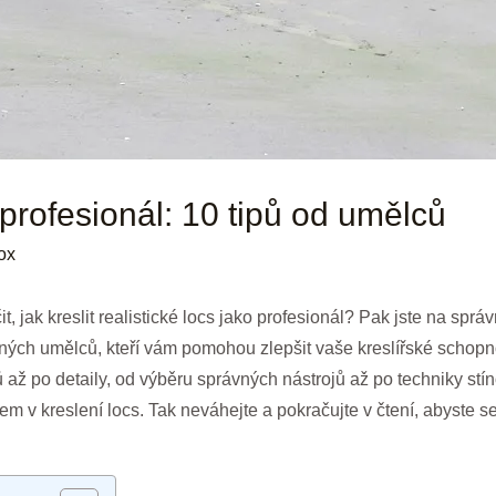
o profesionál: 10 tipů od umělců
ox
it, jak kreslit realistické locs jako profesionál? Pak jste na sp
ených umělců, kteří vám pomohou zlepšit vaše kreslířské schop
ů až po detaily, od výběru správných nástrojů až po techniky stí
em v kreslení locs. Tak neváhejte a pokračujte v čtení, abyste se