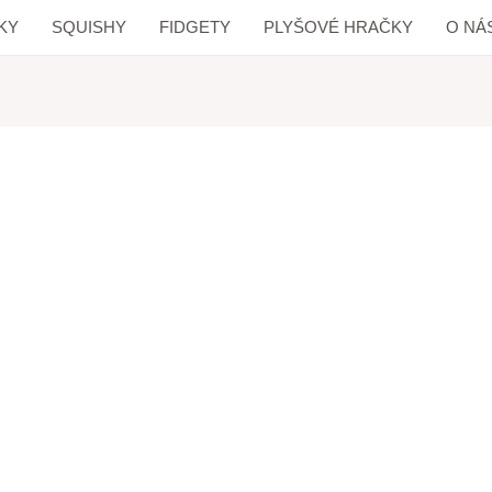
KY
SQUISHY
FIDGETY
PLYŠOVÉ HRAČKY
O NÁ