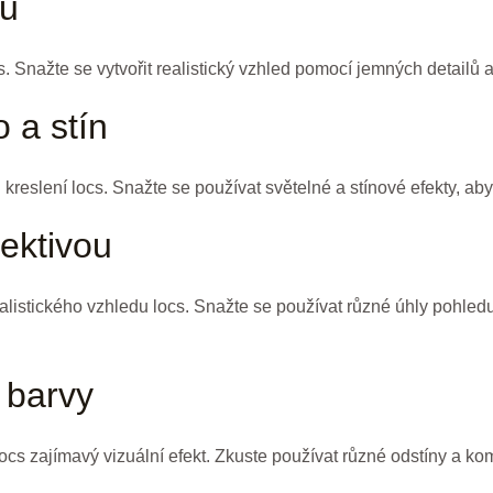
ru
cs. Snažte se vytvořit realistický vzhled pomocí jemných detailů a
o a stín
ři kreslení locs. Snažte se používat světelné a stínové efekty, a
pektivou
ealistického vzhledu locs. Snažte se používat různé úhly pohled
 barvy
cs zajímavý vizuální efekt. Zkuste používat různé odstíny a kom