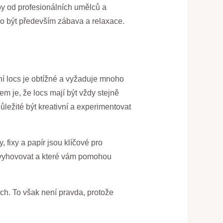
ipy od profesionálních umělců a
lo být především zábava a relaxace.
ní locs je obtížné a vyžaduje mnoho
em je, že locs mají být vždy stejně
důležité být kreativní a experimentovat
, fixy a papír jsou klíčové pro
ou vyhovovat a které vám pomohou
ách. To však není pravda, protože