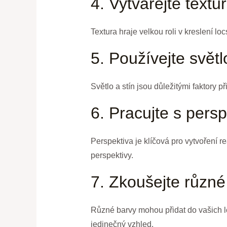
4. Vytvářejte textu
Textura hraje velkou roli v kreslení lo
5. Používejte světl
Světlo a stín jsou důležitými faktory p
6. Pracujte s pers
Perspektiva je klíčová pro vytvoření r
perspektivy.
7. Zkoušejte různé
Různé barvy mohou přidat do vašich lo
jedinečný vzhled.