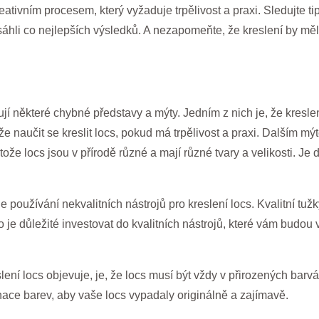
ativním procesem, který vyžaduje trpělivost a praxi. Sledujte t
áhli co nejlepších výsledků. A nezapomeňte, že kreslení by mě
jí některé chybné představy a mýty. Jedním z nich je, že kresle
e naučit se kreslit locs, pokud má trpělivost a praxi. Dalším mýt
ože locs jsou v přírodě různé a mají různé tvary a velikosti. Je 
e používání nekvalitních nástrojů pro kreslení locs. Kvalitní tužky
to je důležité investovat do kvalitních nástrojů, které vám bud
ení locs objevuje, je, že locs musí být vždy v přirozených barv
ace barev, aby vaše locs vypadaly originálně a zajímavě.