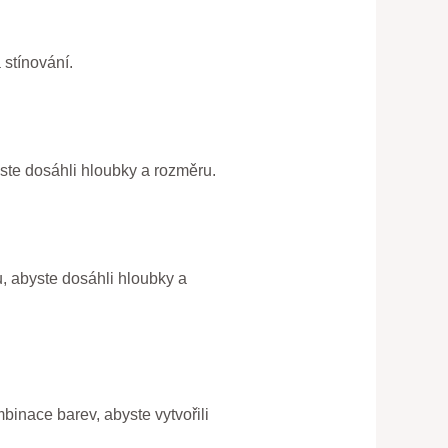
 stínování.
byste dosáhli hloubky a rozměru.
u, abyste dosáhli hloubky a
binace barev, abyste vytvořili