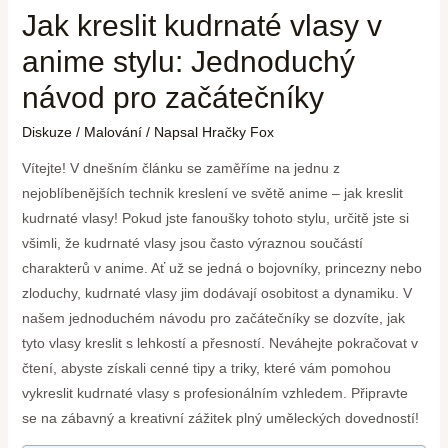
Jak kreslit kudrnaté vlasy v
anime stylu: Jednoduchý
návod pro začátečníky
Diskuze
/
Malování
/ Napsal
Hračky Fox
Vítejte! V dnešním článku se zaměříme na jednu z
nejoblíbenějších technik kreslení ve světě anime – jak kreslit
kudrnaté vlasy! Pokud jste fanoušky tohoto stylu, určitě jste si
všimli, že kudrnaté vlasy jsou často výraznou součástí
charakterů v anime. Ať už se jedná o bojovníky, princezny nebo
zloduchy, kudrnaté vlasy jim dodávají osobitost a dynamiku. V
našem jednoduchém návodu pro začátečníky se dozvíte, jak
tyto vlasy kreslit s lehkostí a přesností. Neváhejte pokračovat v
čtení, abyste získali cenné tipy a triky, které vám pomohou
vykreslit kudrnaté vlasy s profesionálním vzhledem. Připravte
se na zábavný a kreativní zážitek plný uměleckých dovedností!