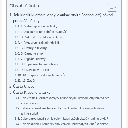
Obsah článku
Jak kreslit kudrnaté vlasy v anime stylu: Jednoduchý návod
pro začátečníky
1. Výběr správné techniky
2. Studium referenčních materiálů
3. Zakreslení základního tvaru
4. Vytvoření základních linií
5. Detaily a textury
6. Barevné stíny
7. Digitální úpravy
8. Experimentování s tvary
9. Pravidelný trénink
10. Inspirace od jiných umělců
11. Závěr
Časté Chyby
Často Kladené Otázky
Jak kreslit kudrnaté vlasy v anime stylu: Jednoduchý návod pro
začátečníky
Jaké jsou nejdůležitější kroky pro kreslení kudrnatých vlasů v
anime stylu?
Jaké barvy použít při kreslení kudrnatých vlasů v anime stylu?
Jak dosáhnout realistického vzhledu kudrnatých vlasů v anime