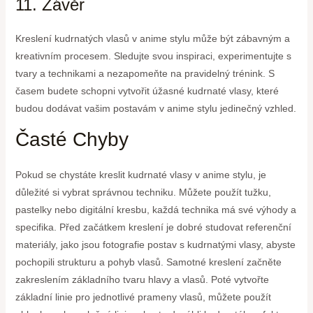
11. Závěr
Kreslení kudrnatých vlasů v anime stylu může být zábavným a
kreativním procesem. Sledujte svou inspiraci, experimentujte s
tvary a technikami a nezapomeňte na pravidelný trénink. S
časem budete schopni vytvořit úžasné kudrnaté vlasy, které
budou dodávat vašim postavám v anime stylu jedinečný vzhled.
Časté Chyby
Pokud se chystáte kreslit kudrnaté vlasy v anime stylu, je
důležité si vybrat správnou techniku. Můžete použít tužku,
pastelky nebo digitální kresbu, každá technika má své výhody a
specifika. Před začátkem kreslení je dobré studovat referenční
materiály, jako jsou fotografie postav s kudrnatými vlasy, abyste
pochopili strukturu a pohyb vlasů. Samotné kreslení začněte
zakreslením základního tvaru hlavy a vlasů. Poté vytvořte
základní linie pro jednotlivé prameny vlasů, můžete použít