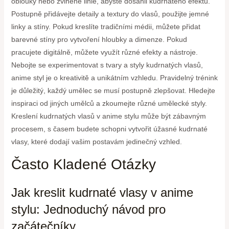
oblouky nebo zvlněné linie, abyste dosáhli kudrnatého efektu.
Postupně přidávejte detaily a textury do vlasů, použijte jemné
linky a stíny. Pokud kreslíte tradičními médii, můžete přidat
barevné stíny pro vytvoření hloubky a dimenze. Pokud
pracujete digitálně, můžete využít různé efekty a nástroje.
Nebojte se experimentovat s tvary a styly kudrnatých vlasů,
anime styl je o kreativitě a unikátním vzhledu. Pravidelný trénink
je důležitý, každý umělec se musí postupně zlepšovat. Hledejte
inspiraci od jiných umělců a zkoumejte různé umělecké styly.
Kreslení kudrnatých vlasů v anime stylu může být zábavným
procesem, s časem budete schopni vytvořit úžasné kudrnaté
vlasy, které dodají vašim postavám jedinečný vzhled.
Často Kladené Otázky
Jak kreslit kudrnaté vlasy v anime
stylu: Jednoduchý návod pro
začátečníky