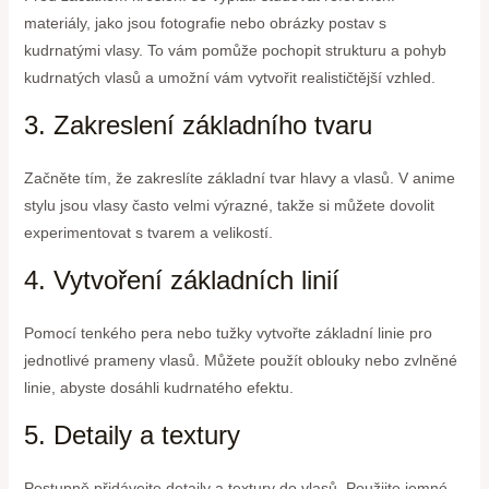
materiály, jako jsou fotografie nebo obrázky postav s
kudrnatými vlasy. To vám pomůže pochopit strukturu a pohyb
kudrnatých vlasů a umožní vám vytvořit realističtější vzhled.
3. Zakreslení základního tvaru
Začněte tím, že zakreslíte základní tvar hlavy a vlasů. V anime
stylu jsou vlasy často velmi výrazné, takže si můžete dovolit
experimentovat s tvarem a velikostí.
4. Vytvoření základních linií
Pomocí tenkého pera nebo tužky vytvořte základní linie pro
jednotlivé prameny vlasů. Můžete použít oblouky nebo zvlněné
linie, abyste dosáhli kudrnatého efektu.
5. Detaily a textury
Postupně přidávejte detaily a textury do vlasů. Použijte jemné