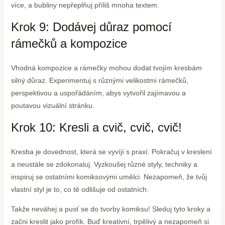
více, a bubliny nepřeplňuj příliš mnoha textem.
Krok 9: Dodávej důraz pomocí
rámečků a kompozice
Vhodná kompozice a rámečky mohou dodat tvojím kresbám
silný důraz. Experimentuj s různými velikostmi rámečků,
perspektivou a uspořádáním, abys vytvořil zajímavou a
poutavou vizuální stránku.
Krok 10: Kresli a cvič, cvič, cvič!
Kresba je dovednost, která se vyvíjí s praxí. Pokračuj v kreslení
a neustále se zdokonaluj. Vyzkoušej různé styly, techniky a
inspiruj se ostatními komiksovými umělci. Nezapomeň, že tvůj
vlastní styl je to, co tě odlišuje od ostatních.
Takže neváhej a pusť se do tvorby komiksu! Sleduj tyto kroky a
začni kreslit jako profík. Buď kreativní, trpělivý a nezapomeň si