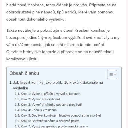
hledá nové inspirace, tento článek je pro vás. Připravte se na
dobrodružství plné nápadů, tipů a triků, které vám pomohou
dosáhnout dokonalého výsledku.
Takže neváhejte a pokračujte v čtení! Kreslení komiksu je
bezesporu jedinečným způsobem vyjádření své kreativity a my
vám ukážeme cestu, jak se stát mistrem tohoto umění.
Otevřete brány své fantazie a připravte se na neuvěřitelnou
komiksovou jízdu!
Obsah článku
Jak kreslit komiks jako profík: 10 kroků k dokonalému
výsledku
Krok 1: Vyber si příběh a vytvoř si koncept
Krok 2: Vytvoř si storyboard
Krok 3: Vytvoř si náčrtky postav a prostředí
Krok 4: Začni s kreslením
Krok 5: Dodávej komiksům hloubku pomocí stínů a světel
Krok 6: Barevné schéma a barevná paleta
Krok 7: Využij perspektivu pro dynamické scény