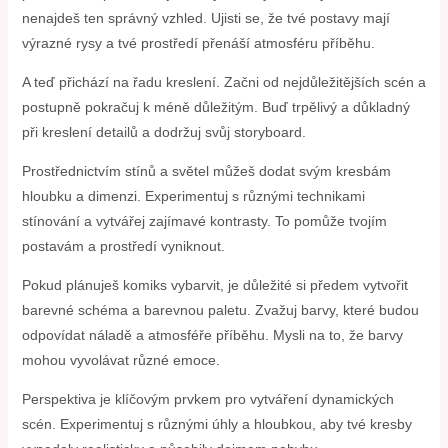
nenajdeš ten správný vzhled. Ujisti se, že tvé postavy mají
výrazné rysy a tvé prostředí přenáší atmosféru příběhu.
A teď přichází na řadu kreslení. Začni od nejdůležitějších scén a
postupně pokračuj k méně důležitým. Buď trpělivý a důkladný
při kreslení detailů a dodržuj svůj storyboard.
Prostřednictvím stínů a světel můžeš dodat svým kresbám
hloubku a dimenzi. Experimentuj s různými technikami
stínování a vytvářej zajímavé kontrasty. To pomůže tvojím
postavám a prostředí vyniknout.
Pokud plánuješ komiks vybarvit, je důležité si předem vytvořit
barevné schéma a barevnou paletu. Zvažuj barvy, které budou
odpovídat náladě a atmosféře příběhu. Mysli na to, že barvy
mohou vyvolávat různé emoce.
Perspektiva je klíčovým prvkem pro vytváření dynamických
scén. Experimentuj s různými úhly a hloubkou, aby tvé kresby