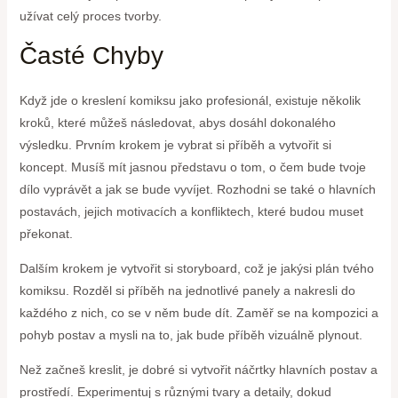
užívat celý proces tvorby.
Časté Chyby
Když jde o kreslení komiksu jako profesionál, existuje několik
kroků, které můžeš následovat, abys dosáhl dokonalého
výsledku. Prvním krokem je vybrat si příběh a vytvořit si
koncept. Musíš mít jasnou představu o tom, o čem bude tvoje
dílo vyprávět a jak se bude vyvíjet. Rozhodni se také o hlavních
postavách, jejich motivacích a konfliktech, které budou muset
překonat.
Dalším krokem je vytvořit si storyboard, což je jakýsi plán tvého
komiksu. Rozděl si příběh na jednotlivé panely a nakresli do
každého z nich, co se v něm bude dít. Zaměř se na kompozici a
pohyb postav a mysli na to, jak bude příběh vizuálně plynout.
Než začneš kreslit, je dobré si vytvořit náčrtky hlavních postav a
prostředí. Experimentuj s různými tvary a detaily, dokud