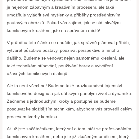
je nejenom zábavným a kreativním procesem, ale také
umožňuje vyjádřit své myšlenky a příběhy prostřednictvím
poutavých obrázků. Pokud vás zajímá, jak se stát skvělým
komiksovým kreslířem, jste na správném místě!
V průběhu této článku se naučíte, jak správně plánovat příběh,
vytvářet působivé postavy, používat perspektivu a mnoho
dalšího. Budeme se věnovat nejen samotnému kreslení, ale
také technikám stínování, používání barev a vytváření
úžasných komiksových dialogů.
Ale to není všechno! Budeme také prozkoumávat tajemství
komiksového designu a jak dát svým panelym život a dynamiku.
Začneme s jednoduchými kroky a postupně se budeme
posouvat ke složitějším technikám, abychom vás provedli celým
procesem tvorby komiksu.
Ať už jste začátečníkem, který sní o tom, stát se profesionálním
komiksovým kreslířem, nebo jste již zkušeným umělcem, který