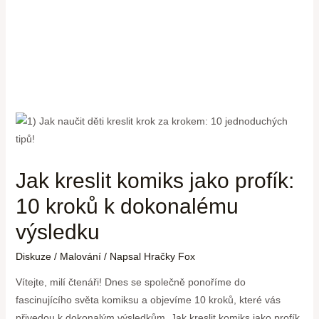
Jak kreslit komiks jako profík:
10 kroků k dokonalému
výsledku
Diskuze
/
Malování
/ Napsal
Hračky Fox
Vítejte, milí čtenáři! Dnes se společně ponoříme do
fascinujícího světa komiksu a objevíme 10 kroků, které vás
přivedou k dokonalým výsledkům. Jak kreslit komiks jako profík