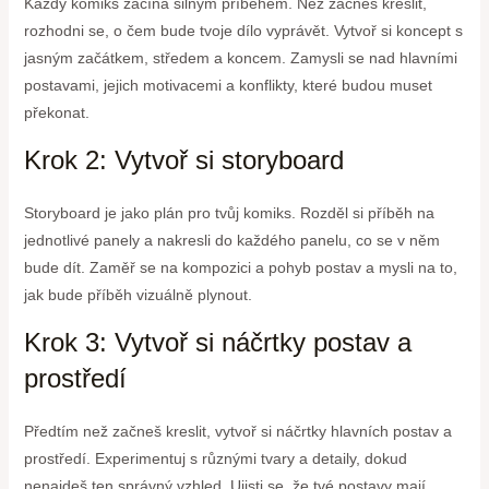
Každý komiks začíná silným příběhem. Než začneš kreslit,
rozhodni se, o čem bude tvoje dílo vyprávět. Vytvoř si koncept s
jasným začátkem, středem a koncem. Zamysli se nad hlavními
postavami, jejich motivacemi a konflikty, které budou muset
překonat.
Krok 2: Vytvoř si storyboard
Storyboard je jako plán pro tvůj komiks. Rozděl si příběh na
jednotlivé panely a nakresli do každého panelu, co se v něm
bude dít. Zaměř se na kompozici a pohyb postav a mysli na to,
jak bude příběh vizuálně plynout.
Krok 3: Vytvoř si náčrtky postav a
prostředí
Předtím než začneš kreslit, vytvoř si náčrtky hlavních postav a
prostředí. Experimentuj s různými tvary a detaily, dokud
nenajdeš ten správný vzhled. Ujisti se, že tvé postavy mají