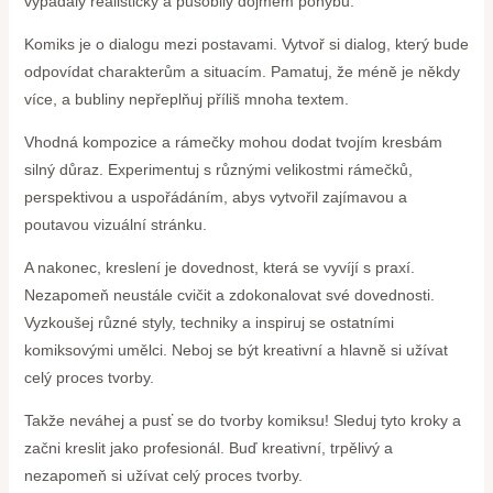
vypadaly realisticky a působily dojmem pohybu.
Komiks je o dialogu mezi postavami. Vytvoř si dialog, který bude
odpovídat charakterům a situacím. Pamatuj, že méně je někdy
více, a bubliny nepřeplňuj příliš mnoha textem.
Vhodná kompozice a rámečky mohou dodat tvojím kresbám
silný důraz. Experimentuj s různými velikostmi rámečků,
perspektivou a uspořádáním, abys vytvořil zajímavou a
poutavou vizuální stránku.
A nakonec, kreslení je dovednost, která se vyvíjí s praxí.
Nezapomeň neustále cvičit a zdokonalovat své dovednosti.
Vyzkoušej různé styly, techniky a inspiruj se ostatními
komiksovými umělci. Neboj se být kreativní a hlavně si užívat
celý proces tvorby.
Takže neváhej a pusť se do tvorby komiksu! Sleduj tyto kroky a
začni kreslit jako profesionál. Buď kreativní, trpělivý a
nezapomeň si užívat celý proces tvorby.