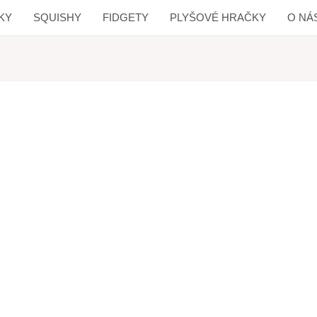
KY
SQUISHY
FIDGETY
PLYŠOVÉ HRAČKY
O NÁ