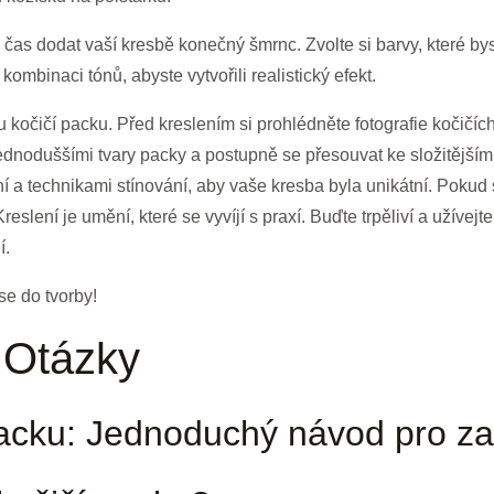
 čas dodat vaší kresbě konečný šmrnc. Zvolte si barvy, které byst
kombinaci tónů, abyste vytvořili realistický efekt.
u kočičí packu. Před kreslením si prohlédněte fotografie kočičích 
 jednoduššími tvary packy a postupně se přesouvat ke složitější
ní a technikami stínování, aby vaše kresba byla unikátní. Poku
lení je umění, které se vyvíjí s praxí. Buďte trpěliví a užívejte 
í.
se do tvorby!
 Otázky
 packu: Jednoduchý návod pro za