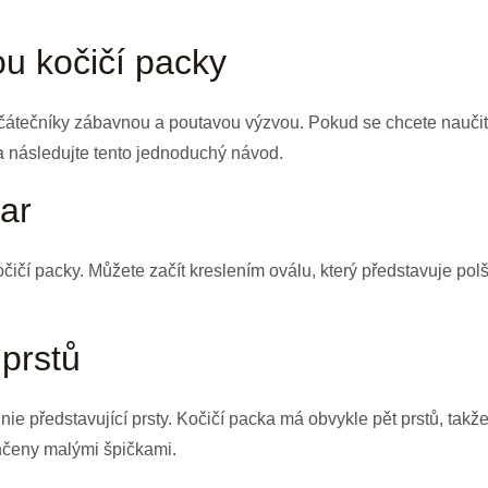
u kočičí packy
átečníky zábavnou a poutavou výzvou. Pokud se chcete naučit, ja
r a následujte tento jednoduchý návod.
var
ičí packy. Můžete začít kreslením oválu, který představuje polš
 prstů
nie představující prsty. Kočičí packa má obvykle pět prstů, takž
nčeny malými špičkami.