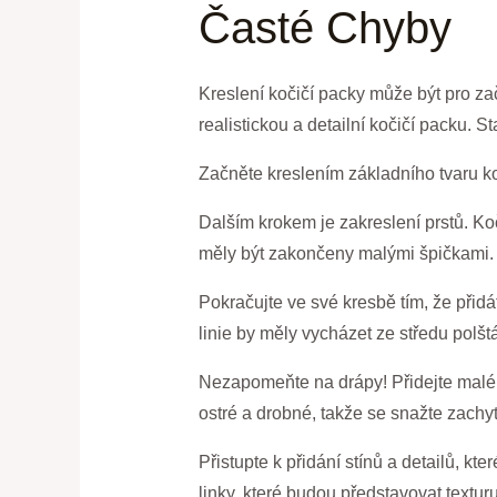
Časté Chyby
Kreslení kočičí packy může být pro z
realistickou a detailní kočičí packu. St
Začněte kreslením základního tvaru koč
Dalším krokem je zakreslení prstů. Ko
měly být zakončeny malými špičkami.
Pokračujte ve své kresbě tím, že přidá
linie by měly vycházet ze středu polšt
Nezapomeňte na drápy! Přidejte malé z
ostré a drobné, takže se snažte zachyti
Přistupte k přidání stínů a detailů, kt
linky, které budou představovat textur