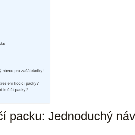
cku
hý návod pro začátečníky!
kreslení kočičí packy?
ní kočičí packy?
čičí packu: Jednoduchý ná