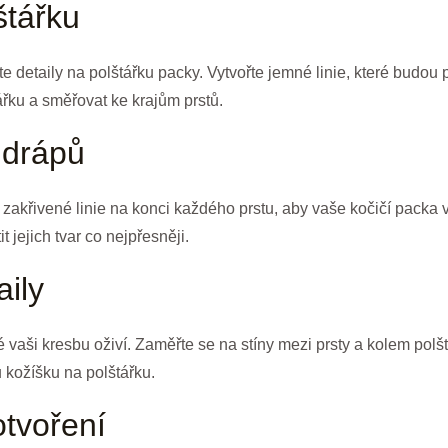
štářku
te detaily na polštářku packy. Vytvořte jemné linie, které budou 
ářku a směřovat ke krajům prstů.
 drápů
akřivené linie na konci každého prstu, aby vaše kočičí packa v
t jejich tvar co nejpřesněji.
aily
eré vaši kresbu oživí. Zaměřte se na stíny mezi prsty a kolem pol
u kožíšku na polštářku.
otvoření