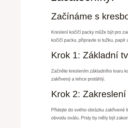
Začínáme s kresbo
Kreslení kočičí packy může být pro zač
kočičí packu, připravte si tužku, papí
Krok 1: Základní t
Začněte kreslením základního tvaru koč
zakřivený a lehce protáhlý.
Krok 2: Zakreslení
Přidejte do svého obrázku zakřivené li
obvodu oválu. Prsty by měly být zako