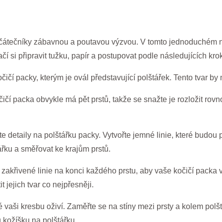
ačátečníky zábavnou a poutavou výzvou. V tomto jednoduchém ná
ačí si připravit tužku, papír a postupovat podle následujících kro
ičí packy, kterým je ovál představující polštářek. Tento tvar by 
čičí packa obvykle má pět prstů, takže se snažte je rozložit ro
te detaily na polštářku packy. Vytvořte jemné linie, které budou 
ářku a směřovat ke krajům prstů.
akřivené linie na konci každého prstu, aby vaše kočičí packa v
t jejich tvar co nejpřesněji.
eré vaši kresbu oživí. Zaměřte se na stíny mezi prsty a kolem pol
u kožíšku na polštářku.