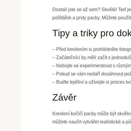
Dostali jste se až sem? Skvělé! Teď je
polštářek a prsty packy. Můžete použít 
Tipy a triky pro d
– Před kreslením si prohlédněte fotograf
– Začátečníci by měli začít s jednodu
– Nebojte se experimentovat s různými 
– Pokud se vám nedaří dosáhnout požad
– Buďte trpěliví a užívejte si proces t
Závěr
Kreslení kočičí packy může být skvěl
můžete naučit vytvářet realistické a p