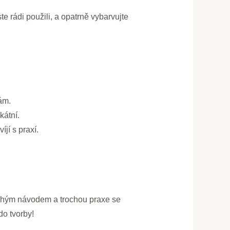
e rádi použili, a opatrně vybarvujte
ám.
kátní.
jí s praxí.
uchým návodem a trochou praxe se
do tvorby!