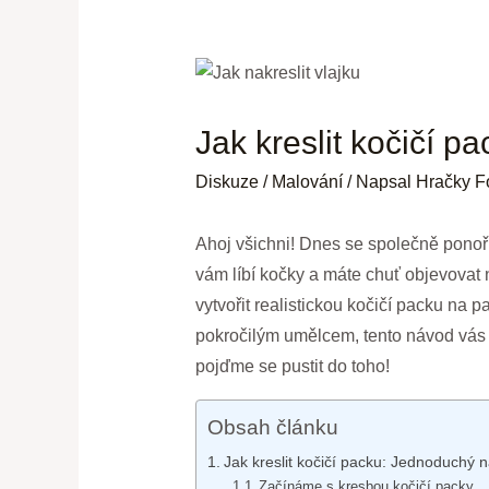
Jak kreslit kočičí 
Diskuze
/
Malování
/ Napsal
Hračky F
Ahoj všichni! Dnes se společně ponoř
vám líbí kočky a máte chuť objevovat n
vytvořit realistickou kočičí packu na p
pokročilým umělcem, tento návod vás 
pojďme se pustit do toho!
Obsah článku
Jak kreslit kočičí packu: Jednoduchý 
Začínáme s kresbou kočičí packy