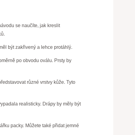
vodu se naučíte, jak kreslit
ků.
měl být zakřivený a lehce protáhlý.
vnoměrně po obvodu oválu. Prsty by
představovat různé vrstvy kůže. Tyto
ypadala realisticky. Drápy by měly být
štářku packy. Můžete také přidat jemné