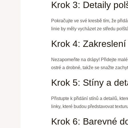
Krok 3: Detaily pol
Pokračujte ve své kresbě tím, že přidá
linie by měly vycházet ze středu polšt
Krok 4: Zakreslení
Nezapomeňte na drápy! Přidejte malé z
ostré a drobné, takže se snažte zachyti
Krok 5: Stíny a det
Přistupte k přidání stínů a detailů, kt
linky, které budou představovat textur
Krok 6: Barevné d