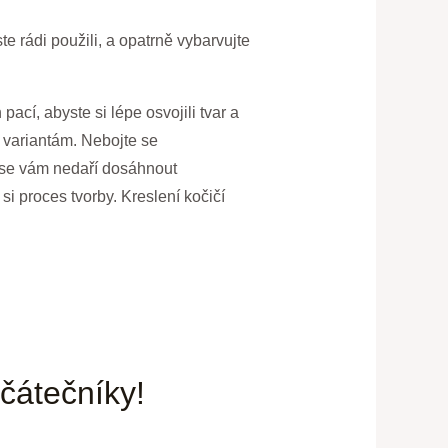
e rádi použili, a opatrně vybarvujte
pací, abyste si lépe osvojili tvar a
m variantám. Nebojte se
d se vám nedaří dosáhnout
si proces tvorby. Kreslení kočičí
čátečníky!