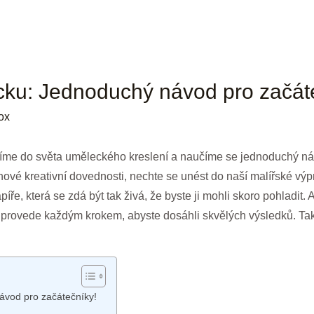
packu: Jednoduchý návod pro začát
ox
íme do světa uměleckého kreslení a naučíme se jednoduchý návo
ové kreativní dovednosti, nechte se unést do naší malířské výpr
apíře, která se zdá být tak živá, že byste ji mohli skoro pohladit
provede každým krokem, abyste dosáhli skvělých výsledků. Takž
návod pro začátečníky!