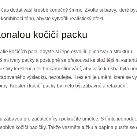
 čas dodat vaší kresbě konečný šmrnc. Zvolte si barvy, které byst
kombinaci tónů, abyste vytvořili realistický efekt.
okonalou kočičí packu
ie kočičích pací, abyste si lépe osvojili jejich tvar a strukturu.
ššími tvary packy a postupně se přesouvat ke složitějším variant
styly kreslení a technikami stínování, aby vaše kresba byla uni
ovaného výsledku, nezoufejte. Kreslení je umění, které se vyví
vorby. Kreslení kočičí packy by mělo být zábavné a relaxační.
ou zábavou pro začátečníky i pokročilé umělce. S tímto jednod
ůsobivé kočičí pacičky. Takže vezměte tužku a papír a pusťte se 