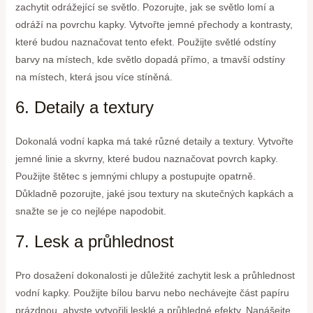
zachytit odrážející se světlo. Pozorujte, jak se světlo lomí a
odráží na povrchu kapky. Vytvořte jemné přechody a kontrasty,
které budou naznačovat tento efekt. Použijte světlé odstíny
barvy na místech, kde světlo dopadá přímo, a tmavší odstíny
na místech, která jsou více stíněná.
6. Detaily a textury
Dokonalá vodní kapka má také různé detaily a textury. Vytvořte
jemné linie a skvrny, které budou naznačovat povrch kapky.
Použijte štětec s jemnými chlupy a postupujte opatrně.
Důkladně pozorujte, jaké jsou textury na skutečných kapkách a
snažte se je co nejlépe napodobit.
7. Lesk a průhlednost
Pro dosažení dokonalosti je důležité zachytit lesk a průhlednost
vodní kapky. Použijte bílou barvu nebo nechávejte část papíru
prázdnou, abyste vytvořili lesklé a průhledné efekty. Nanášejte