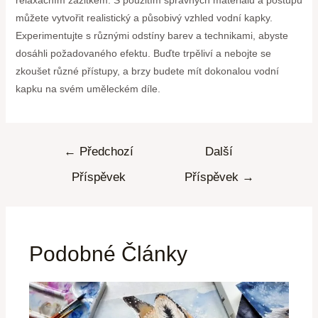
relaxačním zážitkem. S použitím správných materiálů a postupů
můžete vytvořit realistický a působivý vzhled vodní kapky.
Experimentujte s různými odstíny barev a technikami, abyste
dosáhli požadovaného efektu. Buďte trpěliví a nebojte se
zkoušet různé přístupy, a brzy budete mít dokonalou vodní
kapku na svém uměleckém díle.
←
Předchozí
Další
Příspěvek
Příspěvek
→
Podobné Články