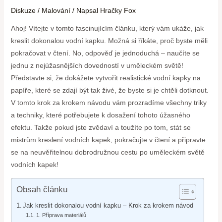
Diskuze
/
Malování
/ Napsal
Hračky Fox
Ahoj! Vítejte v tomto fascinujícím článku, který vám ukáže, jak
kreslit dokonalou vodní kapku. Možná si říkáte, proč byste měli
pokračovat v čtení. No, odpověď je jednoduchá – naučíte se
jednu z nejúžasnějších dovedností v uměleckém světě!
Představte si, že dokážete vytvořit realistické vodní kapky na
papíře, které se zdají být tak živé, že byste si je chtěli dotknout.
V tomto krok za krokem návodu vám prozradíme všechny triky
a techniky, které potřebujete k dosažení tohoto úžasného
efektu. Takže pokud jste zvědaví a toužíte po tom, stát se
mistrům kreslení vodních kapek, pokračujte v čtení a připravte
se na neuvěřitelnou dobrodružnou cestu po uměleckém světě
vodních kapek!
Obsah článku
Jak kreslit dokonalou vodní kapku – Krok za krokem návod
1. Příprava materiálů