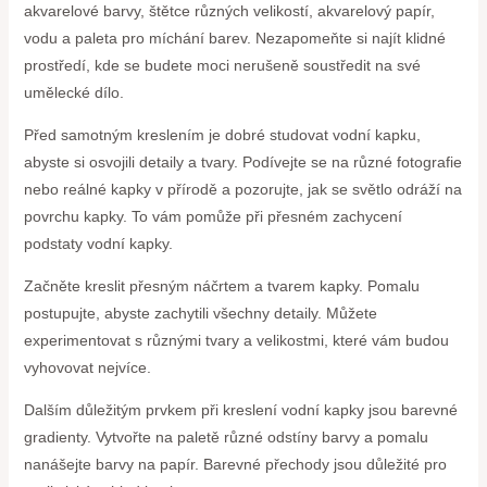
akvarelové barvy, štětce různých velikostí, akvarelový papír,
vodu a paleta pro míchání barev. Nezapomeňte si najít klidné
prostředí, kde se budete moci nerušeně soustředit na své
umělecké dílo.
Před samotným kreslením je dobré studovat vodní kapku,
abyste si osvojili detaily a tvary. Podívejte se na různé fotografie
nebo reálné kapky v přírodě a pozorujte, jak se světlo odráží na
povrchu kapky. To vám pomůže při přesném zachycení
podstaty vodní kapky.
Začněte kreslit přesným náčrtem a tvarem kapky. Pomalu
postupujte, abyste zachytili všechny detaily. Můžete
experimentovat s různými tvary a velikostmi, které vám budou
vyhovovat nejvíce.
Dalším důležitým prvkem při kreslení vodní kapky jsou barevné
gradienty. Vytvořte na paletě různé odstíny barvy a pomalu
nanášejte barvy na papír. Barevné přechody jsou důležité pro