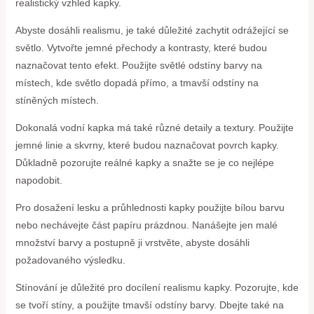
realistický vzhled kapky.
Abyste dosáhli realismu, je také důležité zachytit odrážející se
světlo. Vytvořte jemné přechody a kontrasty, které budou
naznačovat tento efekt. Použijte světlé odstíny barvy na
místech, kde světlo dopadá přímo, a tmavší odstíny na
stíněných místech.
Dokonalá vodní kapka má také různé detaily a textury. Použijte
jemné linie a skvrny, které budou naznačovat povrch kapky.
Důkladně pozorujte reálné kapky a snažte se je co nejlépe
napodobit.
Pro dosažení lesku a průhlednosti kapky použijte bílou barvu
nebo nechávejte část papíru prázdnou. Nanášejte jen malé
množství barvy a postupně ji vrstvěte, abyste dosáhli
požadovaného výsledku.
Stínování je důležité pro docílení realismu kapky. Pozorujte, kde
se tvoří stíny, a použijte tmavší odstíny barvy. Dbejte také na