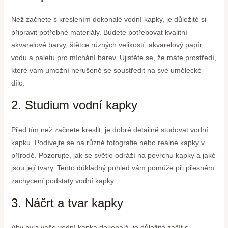
Než začnete s kreslením dokonalé vodní kapky, je důležité si
připravit potřebné materiály. Budete potřebovat kvalitní
akvarelové barvy, štětce různých velikostí, akvarelový papír,
vodu a paletu pro míchání barev. Ujistěte se, že máte prostředí,
které vám umožní nerušeně se soustředit na své umělecké
dílo.
2. Studium vodní kapky
Před tím než začnete kreslit, je dobré detailně studovat vodní
kapku. Podívejte se na různé fotografie nebo reálné kapky v
přírodě. Pozorujte, jak se světlo odráží na povrchu kapky a jaké
jsou její tvary. Tento důkladný pohled vám pomůže při přesném
zachycení podstaty vodní kapky.
3. Náčrt a tvar kapky
Aby byla vaše vodní kapka dokonalá, je důležité začít s