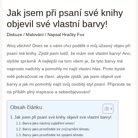
Jak jsem při psaní své knihy
objevil své vlastní barvy!
Diskuze
/
Malování
/ Napsal
Hračky Fox
Ahoj všichni! Dnes se s vámi chci podělit o můj úžasný objev při
psaní mé knihy. Zjistil jsem totiž, že mám své vlastní barvy! Ano,
slyšíte správně. A nejlepší na tom všem je, že tyto barvy mě
naprosto nadchly a pomohly mi najít vlastní hlas. Proto byste
měli pokračovat ve čtení, abyste zjistili, jak jsem objevil své
barvy a jak mi pomohly najít svůj osobitý styl psaní. Připravte se
na příběh plný inspirace a sebeobjevování!
Obsah článku
Jak jsem při psaní své knihy objevil své vlastní barvy!
Barva jako nástroj vyjádření emocí
Barvy jako prostředek ke zvýraznění tématu
Barvy jako prostředek ke spojení tématu