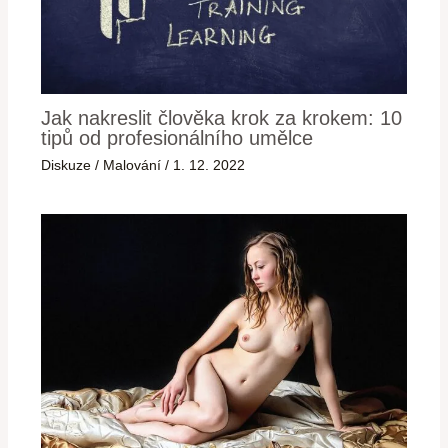
Jak nakreslit člověka krok za krokem: 10
tipů od profesionálního umělce
Diskuze
/
Malování
/
1. 12. 2022