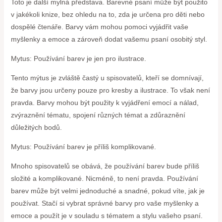
Toto je další mylná představa. Barevné psaní může být použito
v jakékoli knize, bez ohledu na to, zda je určena pro děti nebo
dospělé čtenáře. Barvy vám mohou pomoci vyjádřit vaše
myšlenky a emoce a zároveň dodat vašemu psaní osobitý styl.
Mytus: Používání barev je jen pro ilustrace.
Tento mýtus je zvláště častý u spisovatelů, kteří se domnívají,
že barvy jsou určeny pouze pro kresby a ilustrace. To však není
pravda. Barvy mohou být použity k vyjádření emocí a nálad,
zvýraznění tématu, spojení různých témat a zdůraznění
důležitých bodů.
Mytus: Používání barev je příliš komplikované.
Mnoho spisovatelů se obává, že používání barev bude příliš
složité a komplikované. Nicméně, to není pravda. Používání
barev může být velmi jednoduché a snadné, pokud víte, jak je
používat. Stačí si vybrat správné barvy pro vaše myšlenky a
emoce a použít je v souladu s tématem a stylu vašeho psaní.