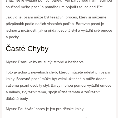
snažil se je vyjádřit pomocí barev. Tyto barvy jsou nyní nedílnou
součástí mého psaní a pomáhají mi vyjádřit to, co chci říct.
Jak vidíte, psaní může být kreativní proces, který si můžeme
přizpůsobit podle našich vlastních potřeb. Barevné psaní je
jednou z možností, jak si přidat osobitý styl a vyjádřit své emoce
a pocity.
Časté Chyby
Mytus: Psaní knihy musí být strohé a bezbarvé.
Toto je jedna z největších chyb, kterou můžete udělat při psaní
knihy. Barevné psaní může být velmi užitečné a může dodat
vašemu psaní osobitý styl. Barvy mohou pomoci vyjádřit emoce
a nálady, zvýraznit téma, spojit různá témata a zdůraznit
důležité body.
Mytus: Používání barev je jen pro dětské knihy.