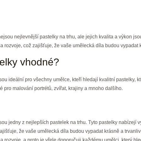
ou nejlevnější pastelky na trhu, ale jejich kvalita a výkon jsou
a rozvoje, což zajišťuje, že vaše umělecká díla budou vypadat k
telky vhodné?
u ideální pro všechny umělce, kteří hledají kvalitní pastelky, kt
é pro malování portrétů, zvířat, krajiny a mnoho dalšího.
u jedny z nejlepších pastelek na trhu. Tyto pastelky nabízejí v
ajišťuje, že vaše umělecká díla budou vypadat krásně a trvanliv
 rozvoje, a proto je vřele doporučuji každému umělci, který hled