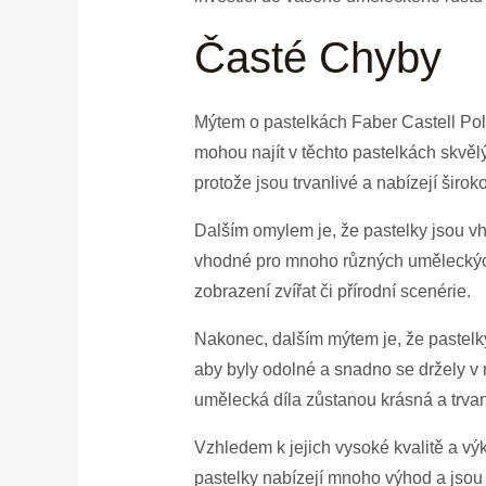
Časté Chyby
Mýtem o pastelkách Faber Castell Poly
mohou najít v těchto pastelkách skvělý 
protože jsou trvanlivé a nabízejí širo
Dalším omylem je, že pastelky jsou v
vhodné pro mnoho různých uměleckých 
zobrazení zvířat či přírodní scenérie.
Nakonec, dalším mýtem je, že pastelky
aby byly odolné a snadno se držely v r
umělecká díla zůstanou krásná a trvan
Vzhledem k jejich vysoké kvalitě a v
pastelky nabízejí mnoho výhod a jsou 