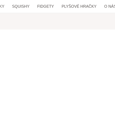
KY
SQUISHY
FIDGETY
PLYŠOVÉ HRAČKY
O NÁ