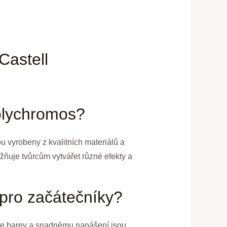
Castell
Polychromos?
 vyrobeny z kvalitních materiálů a
ňuje tvůrcům vytvářet různé efekty a
pro začátečníky?
ále barev a snadnému nanášení jsou