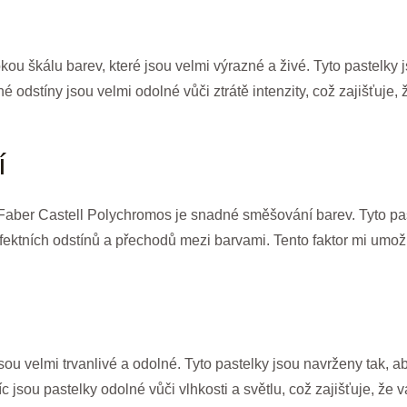
ou škálu barev, které jsou velmi výrazné a živé. Tyto pastelky j
né odstíny jsou velmi odolné vůči ztrátě intenzity, což zajišťuj
í
 Faber Castell Polychromos je snadné směšování barev. Tyto pa
tních odstínů a přechodů mezi barvami. Tento faktor mi umožnil 
ou velmi trvanlivé a odolné. Tyto pastelky jsou navrženy tak, 
íc jsou pastelky odolné vůči vlhkosti a světlu, což zajišťuje, ž