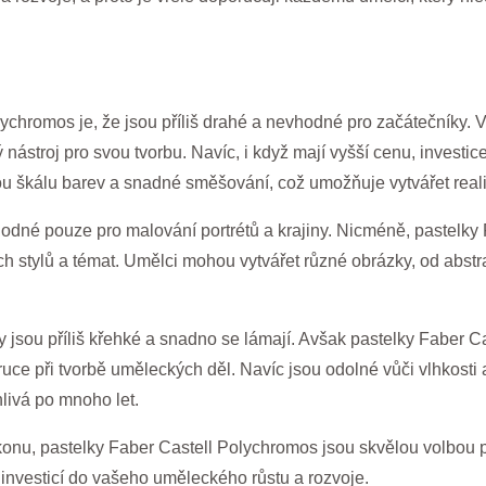
chromos je, že jsou příliš drahé a nevhodné pro začátečníky. Vš
nástroj pro svou tvorbu. Navíc, i když mají vyšší cenu, investice
kou škálu barev a snadné směšování, což umožňuje vytvářet reali
hodné pouze pro malování portrétů a krajiny. Nicméně, pastelky
stylů a témat. Umělci mohou vytvářet různé obrázky, od abstra
 jsou příliš křehké a snadno se lámají. Avšak pastelky Faber C
uce při tvorbě uměleckých děl. Navíc jsou odolné vůči vlhkosti a
livá po mnoho let.
ýkonu, pastelky Faber Castell Polychromos jsou skvělou volbou 
investicí do vašeho uměleckého růstu a rozvoje.