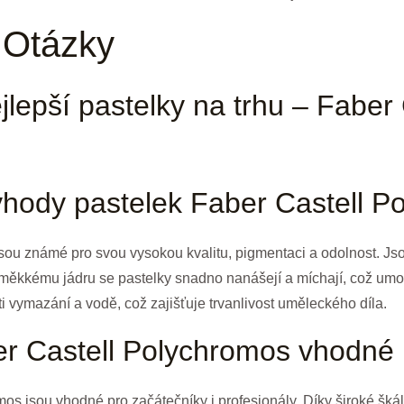
 Otázky
jlepší pastelky na trhu – Faber 
výhody pastelek Faber Castell 
ou známé pro svou vysokou kvalitu, pigmentaci a odolnost. Jsou
 měkkému jádru se pastelky snadno nanášejí a míchají, což umož
ti vymazání a vodě, což zajišťuje trvanlivost uměleckého díla.
er Castell Polychromos vhodné 
mos jsou vhodné pro začátečníky i profesionály. Díky široké šk