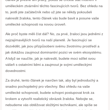
uměleckém ztvárnění těchto fascinujících tvorů. Bez ohledu na
to, jestli jste začátečník nebo už jste se někdy pokoušeli
nakreslit žraloka, tento článek vás bude bavit a posune vaše
umělecké schopnosti na novou úroveň.
Ale proč byste měli číst dál? No, za prvé, žraloci jsou jedněmi z
nejzajímavějších tvorů na naší planetě. Je fascinující se
dozvědět, jak jsou přizpůsobeni svému životnímu prostředí a
jak dokážou zaujmout dominantní pozici ve svém ekosystému.
A když se naučíte, jak je nakreslit, budete moci sdílet svou
vášeň s ostatními lidmi a zaujmout je svými uměleckými
dovednostmi.
Za druhé, tento článek je navržen tak, aby byl jednoduchý a
snadno pochopitelný pro všechny. Bez ohledu na vaše
umělecké schopnosti, budete schopni postupovat krok za
krokem a vytvořit realistický obrázek žraloka. Nebojte se,
nebudeme vás obtěžovat složitými technikami, ale spíše se