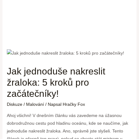
Jak jednoduše nakreslit
žraloka: 5 kroků pro
začátečníky!
Diskuze
/
Malování
/ Napsal
Hračky Fox
Ahoj všichni! V dnešním článku vás zavedeme na úžasnou
dobrodružnou cestu pod hladinu oceánu, kde se naučíme, jak
jednoduše nakreslit žraloka. Ano, správně jste slyšeli. Tento
článek je přesně ten pravý, pokud se chcete stát mistrem v