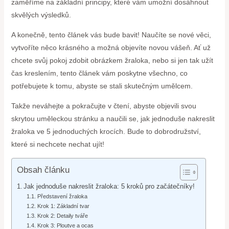
zaměříme na základní principy, které vám umožní dosáhnout
skvělých výsledků.
A konečně, tento článek vás bude bavit! Naučíte se nové věci,
vytvoříte něco krásného a možná objevíte novou vášeň. Ať už
chcete svůj pokoj zdobit obrázkem žraloka, nebo si jen tak užít
čas kreslením, tento článek vám poskytne všechno, co
potřebujete k tomu, abyste se stali skutečným umělcem.
Takže neváhejte a pokračujte v čtení, abyste objevili svou
skrytou uměleckou stránku a naučili se, jak jednoduše nakreslit
žraloka ve 5 jednoduchých krocích. Bude to dobrodružství,
které si nechcete nechat ujít!
Obsah článku
Jak jednoduše nakreslit žraloka: 5 kroků pro začátečníky!
Představení žraloka
Krok 1: Základní tvar
Krok 2: Detaily tváře
Krok 3: Ploutve a ocas