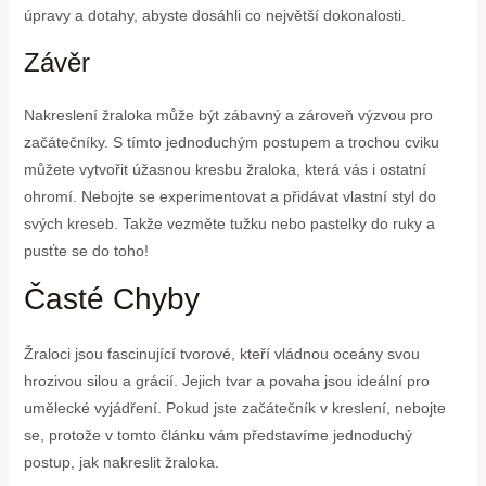
úpravy a dotahy, abyste dosáhli co největší dokonalosti.
Závěr
Nakreslení žraloka může být zábavný a zároveň výzvou pro
začátečníky. S tímto jednoduchým postupem a trochou cviku
můžete vytvořit úžasnou kresbu žraloka, která vás i ostatní
ohromí. Nebojte se experimentovat a přidávat vlastní styl do
svých kreseb. Takže vezměte tužku nebo pastelky do ruky a
pusťte se do toho!
Časté Chyby
Žraloci jsou fascinující tvorové, kteří vládnou oceány svou
hrozivou silou a grácií. Jejich tvar a povaha jsou ideální pro
umělecké vyjádření. Pokud jste začátečník v kreslení, nebojte
se, protože v tomto článku vám představíme jednoduchý
postup, jak nakreslit žraloka.