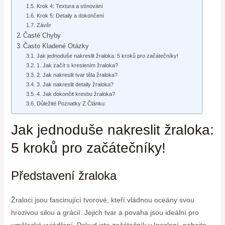
Krok 4: Textura a stínování
Krok 5: Detaily a dokončení
Závěr
Časté Chyby
Často Kladené Otázky
Jak jednoduše nakreslit žraloka: 5 kroků pro začátečníky!
1. Jak začít s kreslením žraloka?
2. Jak nakreslit tvar těla žraloka?
3. Jak nakreslit detaily žraloka?
4. Jak dokončit kresbu žraloka?
Důležité Poznatky Z Článku:
Jak jednoduše nakreslit žraloka:
5 kroků pro začátečníky!
Představení žraloka
Žraloci jsou fascinující tvorové, kteří vládnou oceány svou
hrozivou silou a grácií. Jejich tvar a povaha jsou ideální pro
umělecké vyjádření. Pokud jste začátečník v kreslení, nebojte