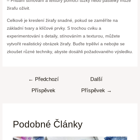
– Přidání stínování a textury pomocí tužky nebo pastelky může
žirafu oživit.
Celkově je kreslení žirafy snadné, pokud se zaměříte na
základní tvary a klíčové prvky. S trochou cviku a
experimentování s detaily, stínováním a texturou, můžete
vytvořit realistický obrázek žirafy. Buďte trpěliví a nebojte se
zkoušet různé techniky, abyste dosáhli požadovaného výsledku.
←
Předchozí
Další
Příspěvek
Příspěvek
→
Podobné Články