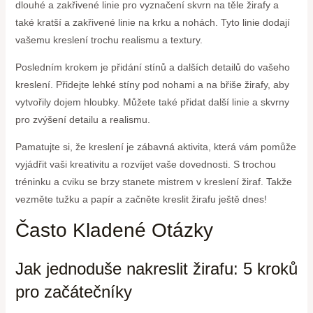
dlouhé a zakřivené linie pro vyznačení skvrn na těle žirafy a
také kratší a zakřivené linie na krku a nohách. Tyto linie dodají
vašemu kreslení trochu realismu a textury.
Posledním krokem je přidání stínů a dalších detailů do vašeho
kreslení. Přidejte lehké stíny pod nohami a na břiše žirafy, aby
vytvořily dojem hloubky. Můžete také přidat další linie a skvrny
pro zvýšení detailu a realismu.
Pamatujte si, že kreslení je zábavná aktivita, která vám pomůže
vyjádřit vaši kreativitu a rozvíjet vaše dovednosti. S trochou
tréninku a cviku se brzy stanete mistrem v kreslení žiraf. Takže
vezměte tužku a papír a začněte kreslit žirafu ještě dnes!
Často Kladené Otázky
Jak jednoduše nakreslit žirafu: 5 kroků
pro začátečníky