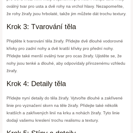
oválný tvar pro usta a dvě rohy na vrchol hlavy. Nezapomeňte,
že rohy žirafy jsou hrbolaté, takže jim můžete dát trochu textury.
Krok 3: Tvarování těla
Přejděte k tvarování těla žirafy. Přidejte dvě dlouhé vodorovné
křivky pro zadní nohy a dvě kratší křivky pro přední nohy.
Přidejte také menší oválný tvar pro ocas žirafy. Ujistěte se, že
nohy jsou tenké a dlouhé, aby odpovídaly přirozenému vzhledu
žirafy.
Krok 4: Detaily těla
Přidejte nyní detaily do těla žirafy. Vytvořte dlouhé a zakřivené
linie pro vyznačení skvrn na těle žirafy. Přidejte také několik
kratších a zakřivených linií na krku a nohách žirafy. Tyto linie
dodají vašemu kreslení trochu realismu a textury.