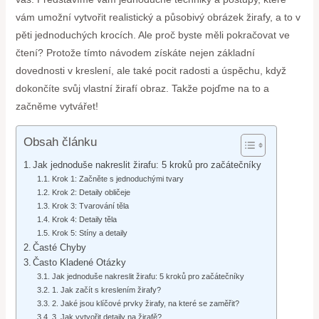
vám umožní vytvořit realistický a působivý obrázek žirafy, a to v
pěti jednoduchých krocích. Ale proč byste měli pokračovat ve
čtení? Protože tímto návodem získáte nejen základní
dovednosti v kreslení, ale také pocit radosti a úspěchu, když
dokončíte svůj vlastní žirafí obraz. Takže pojďme na to a
začněme vytvářet!
Obsah článku
Jak jednoduše nakreslit žirafu: 5 kroků pro začátečníky
Krok 1: Začněte s jednoduchými tvary
Krok 2: Detaily obličeje
Krok 3: Tvarování těla
Krok 4: Detaily těla
Krok 5: Stíny a detaily
Časté Chyby
Často Kladené Otázky
Jak jednoduše nakreslit žirafu: 5 kroků pro začátečníky
1. Jak začít s kreslením žirafy?
2. Jaké jsou klíčové prvky žirafy, na které se zaměřit?
3. Jak vytvořit detaily na žirafě?