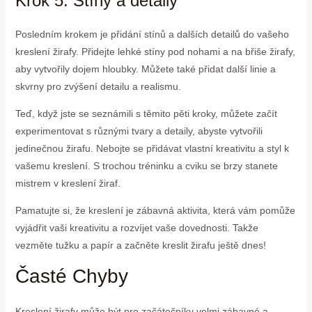
Krok 5: Stíny a detaily
Posledním krokem je přidání stínů a dalších detailů do vašeho
kreslení žirafy. Přidejte lehké stíny pod nohami a na břiše žirafy,
aby vytvořily dojem hloubky. Můžete také přidat další linie a
skvrny pro zvýšení detailu a realismu.
Teď, když jste se seznámili s těmito pěti kroky, můžete začít
experimentovat s různými tvary a detaily, abyste vytvořili
jedinečnou žirafu. Nebojte se přidávat vlastní kreativitu a styl k
vašemu kreslení. S trochou tréninku a cviku se brzy stanete
mistrem v kreslení žiraf.
Pamatujte si, že kreslení je zábavná aktivita, která vám pomůže
vyjádřit vaši kreativitu a rozvíjet vaše dovednosti. Takže
vezměte tužku a papír a začněte kreslit žirafu ještě dnes!
Časté Chyby
Kreslení žirafy může být pro začátečníky velmi zábavné a