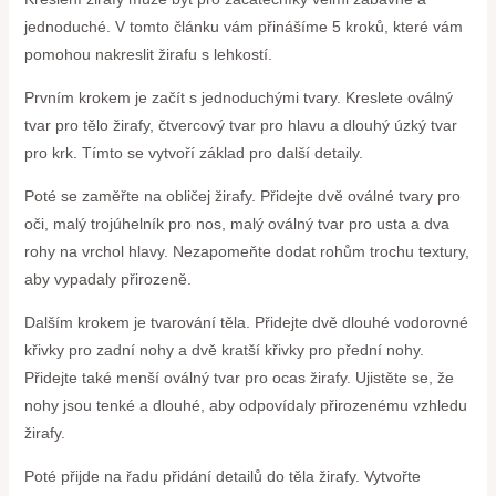
jednoduché. V tomto článku vám přinášíme 5 kroků, které vám
pomohou nakreslit žirafu s lehkostí.
Prvním krokem je začít s jednoduchými tvary. Kreslete oválný
tvar pro tělo žirafy, čtvercový tvar pro hlavu a dlouhý úzký tvar
pro krk. Tímto se vytvoří základ pro další detaily.
Poté se zaměřte na obličej žirafy. Přidejte dvě oválné tvary pro
oči, malý trojúhelník pro nos, malý oválný tvar pro usta a dva
rohy na vrchol hlavy. Nezapomeňte dodat rohům trochu textury,
aby vypadaly přirozeně.
Dalším krokem je tvarování těla. Přidejte dvě dlouhé vodorovné
křivky pro zadní nohy a dvě kratší křivky pro přední nohy.
Přidejte také menší oválný tvar pro ocas žirafy. Ujistěte se, že
nohy jsou tenké a dlouhé, aby odpovídaly přirozenému vzhledu
žirafy.
Poté přijde na řadu přidání detailů do těla žirafy. Vytvořte