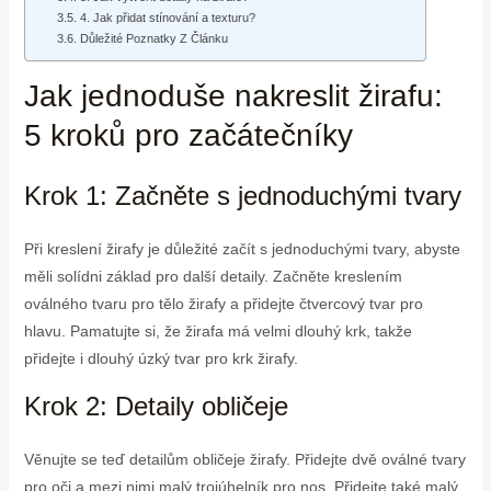
4. Jak přidat stínování a texturu?
Důležité Poznatky Z Článku
Jak jednoduše nakreslit žirafu:
5 kroků pro začátečníky
Krok 1: Začněte s jednoduchými tvary
Při kreslení žirafy je důležité začít s jednoduchými tvary, abyste
měli solídni základ pro další detaily. Začněte kreslením
oválného tvaru pro tělo žirafy a přidejte čtvercový tvar pro
hlavu. Pamatujte si, že žirafa má velmi dlouhý krk, takže
přidejte i dlouhý úzký tvar pro krk žirafy.
Krok 2: Detaily obličeje
Věnujte se teď detailům obličeje žirafy. Přidejte dvě oválné tvary
pro oči a mezi nimi malý trojúhelník pro nos. Přidejte také malý