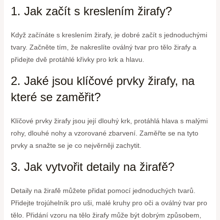
1. Jak začít s kreslením žirafy?
Když začínáte s kreslením žirafy, je dobré začít s jednoduchými
tvary. Začněte tím, že nakreslíte oválný tvar pro tělo žirafy a
přidejte dvě protáhlé křivky pro krk a hlavu.
2. Jaké jsou klíčové prvky žirafy, na
které se zaměřit?
Klíčové prvky žirafy jsou její dlouhý krk, protáhlá hlava s malými
rohy, dlouhé nohy a vzorované zbarvení. Zaměřte se na tyto
prvky a snažte se je co nejvěrněji zachytit.
3. Jak vytvořit detaily na žirafě?
Detaily na žirafě můžete přidat pomocí jednoduchých tvarů.
Přidejte trojúhelník pro uši, malé kruhy pro oči a oválný tvar pro
tělo. Přidání vzoru na tělo žirafy může být dobrým způsobem,