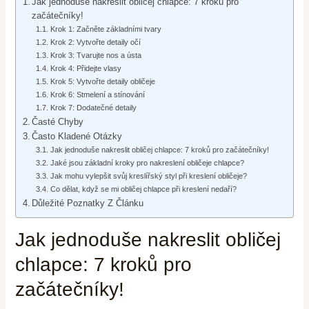
Jak jednoduše nakreslit obličej chlapce: 7 kroků pro
začátečníky!
Krok 1: Začněte základními tvary
Krok 2: Vytvořte detaily očí
Krok 3: Tvarujte nos a ústa
Krok 4: Přidejte vlasy
Krok 5: Vytvořte detaily obličeje
Krok 6: Stmelení a stínování
Krok 7: Dodatečné detaily
Časté Chyby
Často Kladené Otázky
Jak jednoduše nakreslit obličej chlapce: 7 kroků pro začátečníky!
Jaké jsou základní kroky pro nakreslení obličeje chlapce?
Jak mohu vylepšit svůj kreslířský styl při kreslení obličeje?
Co dělat, když se mi obličej chlapce při kreslení nedaří?
Důležité Poznatky Z Článku
Jak jednoduše nakreslit obličej
chlapce: 7 kroků pro
začátečníky!