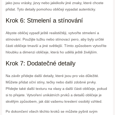
jako jsou vrásky, jizvy nebo jakékoliv jiné znaky, které chcete
přidat. Tyto detaily pomohou obličeji vypadat autenticky.
Krok 6: Stmelení a stínování
Abyste obličej vypadl ještě realističtěji, vytvořte stmelení a
stínování. Použijte tužku nebo stínovací pero, aby byly určité
části obličeje tmavší a jiné světlejší. Tímto způsobem vytvoříte
hloubku a dimenzi obličeje, která ho udělá ještě živějším.
Krok 7: Dodatečné detaily
Na závěr přidejte další detaily, které jsou pro vás důležité.
Můžete přidat oční stíny, tečky nebo další zdobné prvky.
Přidejte také další texturu na vlasy a další části obličeje, pokud
si to přejete. Vytvoření unikátních prvků a detailů obličeje je
skvělým způsobem, jak dát vašemu kreslení osobitý vzhled.
Po dokončení všech těchto kroků se můžete pyšnit svým