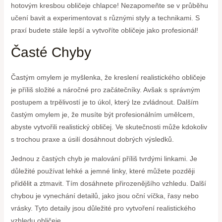
hotovým kresbou obličeje chlapce! Nezapomeňte se v průběhu
učení bavit a experimentovat s různými styly a technikami. S
praxí budete stále lepší a vytvoříte obličeje jako profesionál!
Časté Chyby
Častým omylem je myšlenka, že kreslení realistického obličeje
je příliš složité a náročné pro začátečníky. Avšak s správným
postupem a trpělivostí je to úkol, který lze zvládnout. Dalším
častým omylem je, že musíte být profesionálním umělcem,
abyste vytvořili realistický obličej. Ve skutečnosti může kdokoliv
s trochou praxe a úsilí dosáhnout dobrých výsledků.
Jednou z častých chyb je malování příliš tvrdými linkami. Je
důležité používat lehké a jemné linky, které můžete později
přidělit a ztmavit. Tím dosáhnete přirozenějšího vzhledu. Další
chybou je vynechání detailů, jako jsou oční víčka, řasy nebo
vrásky. Tyto detaily jsou důležité pro vytvoření realistického
vzhledu obličeje.