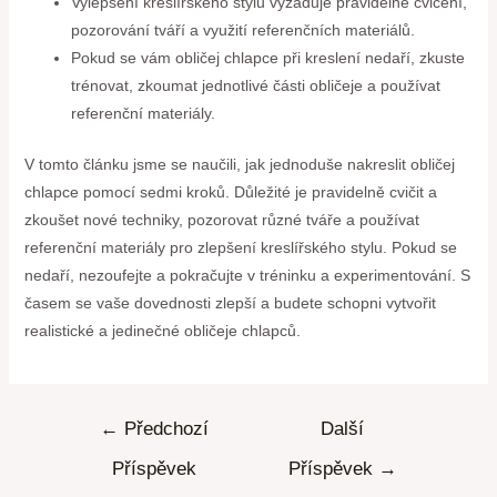
Vylepšení kreslířského stylu vyžaduje pravidelné cvičení,
pozorování tváří a využití referenčních materiálů.
Pokud se vám obličej chlapce při kreslení nedaří, zkuste
trénovat, zkoumat jednotlivé části obličeje a používat
referenční materiály.
V tomto článku jsme se naučili, jak jednoduše nakreslit obličej
chlapce pomocí sedmi kroků. Důležité je pravidelně cvičit a
zkoušet nové techniky, pozorovat různé tváře a používat
referenční materiály pro zlepšení kreslířského stylu. Pokud se
nedaří, nezoufejte a pokračujte v tréninku a experimentování. S
časem se vaše dovednosti zlepší a budete schopni vytvořit
realistické a jedinečné obličeje chlapců.
←
Předchozí
Další
Příspěvek
Příspěvek
→