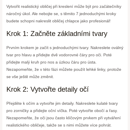
Vytvořit realistický obličej při kreslení může být pro začátečníky
náročný úkol. Ale nebojte se, s těmito 7 jednoduchými kroky
budete schopni nakreslit obličej chlapce jako profesionál!
Krok 1: Začněte základními tvary
Prvním krokem je začít s jednoduchými tvary. Nakreslete oválný
tvar pro hlavu a přidejte dvě vodorovné čáry pro oči. Poté
přidejte malý kruh pro nos a úzkou čáru pro ústa.
Nezapomeňte, že v této fázi můžete použít lehké linky, protože
se vše ještě může změnit.
Krok 2: Vytvořte detaily očí
Přejděte k očím a vytvořte jim detaily. Nakreslete kulaté tvary
pro zorničky a přidejte oční víčka. Poté vytvořte obočí a řasy.
Nezapomeňte, že oči jsou často klíčovým prvkem při vytváření
realistického obličeje, takže se s nimi můžete více pohrát.