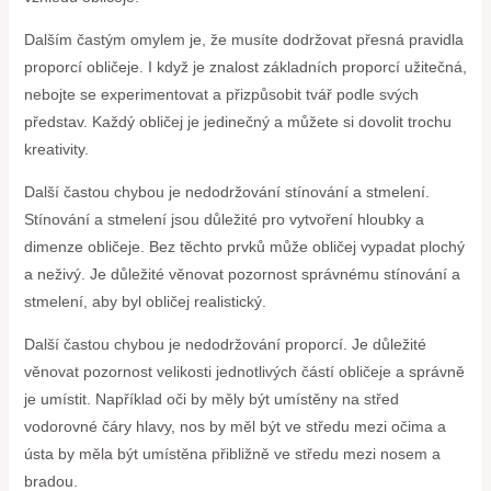
Dalším častým omylem je, že musíte dodržovat přesná pravidla
proporcí obličeje. I když je znalost základních proporcí užitečná,
nebojte se experimentovat a přizpůsobit tvář podle svých
představ. Každý obličej je jedinečný a můžete si dovolit trochu
kreativity.
Další častou chybou je nedodržování stínování a stmelení.
Stínování a stmelení jsou důležité pro vytvoření hloubky a
dimenze obličeje. Bez těchto prvků může obličej vypadat plochý
a neživý. Je důležité věnovat pozornost správnému stínování a
stmelení, aby byl obličej realistický.
Další častou chybou je nedodržování proporcí. Je důležité
věnovat pozornost velikosti jednotlivých částí obličeje a správně
je umístit. Například oči by měly být umístěny na střed
vodorovné čáry hlavy, nos by měl být ve středu mezi očima a
ústa by měla být umístěna přibližně ve středu mezi nosem a
bradou.