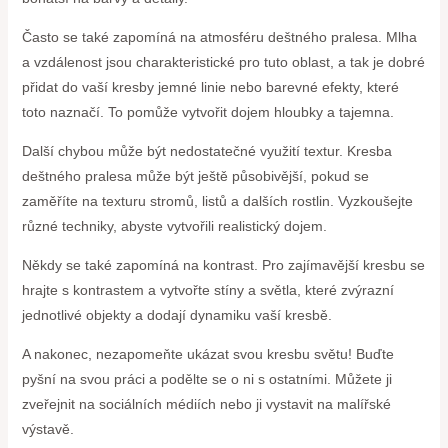
Často se také zapomíná na atmosféru deštného pralesa. Mlha
a vzdálenost jsou charakteristické pro tuto oblast, a tak je dobré
přidat do vaší kresby jemné linie nebo barevné efekty, které
toto naznačí. To pomůže vytvořit dojem hloubky a tajemna.
Další chybou může být nedostatečné využití textur. Kresba
deštného pralesa může být ještě působivější, pokud se
zaměříte na texturu stromů, listů a dalších rostlin. Vyzkoušejte
různé techniky, abyste vytvořili realistický dojem.
Někdy se také zapomíná na kontrast. Pro zajímavější kresbu se
hrajte s kontrastem a vytvořte stíny a světla, které zvýrazní
jednotlivé objekty a dodají dynamiku vaší kresbě.
A nakonec, nezapomeňte ukázat svou kresbu světu! Buďte
pyšní na svou práci a podělte se o ni s ostatními. Můžete ji
zveřejnit na sociálních médiích nebo ji vystavit na malířské
výstavě.