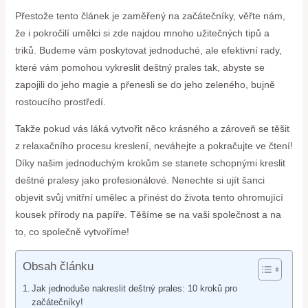
Přestože tento článek je zaměřený na začátečníky, věřte nám,
že i pokročilí umělci si zde najdou mnoho užitečných tipů a
triků. Budeme vám poskytovat jednoduché, ale efektivní rady,
které vám pomohou vykreslit deštný prales tak, abyste se
zapojili do jeho magie a přenesli se do jeho zeleného, bujně
rostoucího prostředí.
Takže pokud vás láká vytvořit něco krásného a zároveň se těšit
z relaxačního procesu kreslení, neváhejte a pokračujte ve čtení!
Díky našim jednoduchým krokům se stanete schopnými kreslit
deštné pralesy jako profesionálové. Nenechte si ujít šanci
objevit svůj vnitřní umělec a přinést do života tento ohromující
kousek přírody na papíře. Těšíme se na vaši společnost a na
to, co společně vytvoříme!
Obsah článku
Jak jednoduše nakreslit deštný prales: 10 kroků pro
začátečníky!