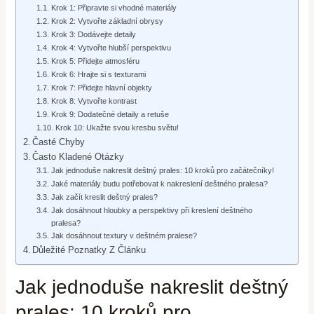
Krok 1: Připravte si vhodné materiály
Krok 2: Vytvořte základní obrysy
Krok 3: Dodávejte detaily
Krok 4: Vytvořte hlubší perspektivu
Krok 5: Přidejte atmosféru
Krok 6: Hrajte si s texturami
Krok 7: Přidejte hlavní objekty
Krok 8: Vytvořte kontrast
Krok 9: Dodatečné detaily a retuše
Krok 10: Ukažte svou kresbu světu!
Časté Chyby
Často Kladené Otázky
Jak jednoduše nakreslit deštný prales: 10 kroků pro začátečníky!
Jaké materiály budu potřebovat k nakreslení deštného pralesa?
Jak začít kreslit deštný prales?
Jak dosáhnout hloubky a perspektivy při kreslení deštného
pralesa?
Jak dosáhnout textury v deštném pralese?
Důležité Poznatky Z Článku
Jak jednoduše nakreslit deštný
prales: 10 kroků pro