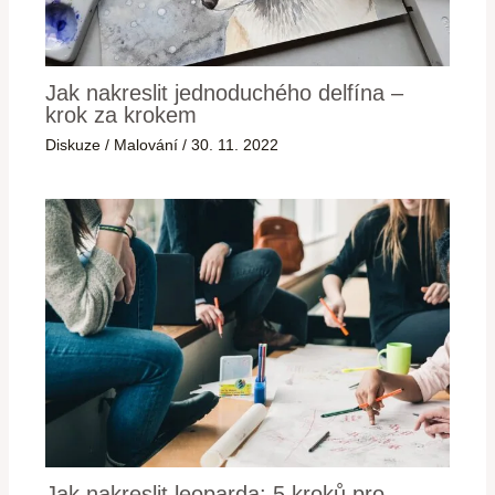
Jak nakreslit jednoduchého delfína –
krok za krokem
Diskuze
/
Malování
/
30. 11. 2022
Jak nakreslit leoparda: 5 kroků pro