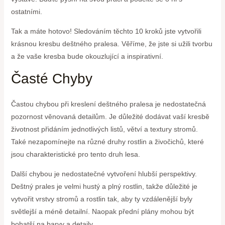
ostatními.
Tak a máte hotovo! Sledováním těchto 10 kroků jste vytvořili
krásnou kresbu deštného pralesa. Věříme, že jste si užili tvorbu
a že vaše kresba bude okouzlující a inspirativní.
Časté Chyby
Častou chybou při kreslení deštného pralesa je nedostatečná
pozornost věnovaná detailům. Je důležité dodávat vaší kresbě
životnost přidáním jednotlivých listů, větví a textury stromů.
Také nezapomínejte na různé druhy rostlin a živočichů, které
jsou charakteristické pro tento druh lesa.
Další chybou je nedostatečné vytvoření hlubší perspektivy.
Deštný prales je velmi hustý a plný rostlin, takže důležité je
vytvořit vrstvy stromů a rostlin tak, aby ty vzdálenější byly
světlejší a méně detailní. Naopak přední plány mohou být
bohatší na barvy a detaily.