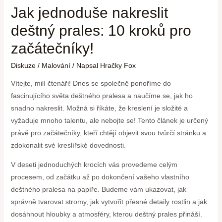
Jak jednoduše nakreslit
deštný prales: 10 kroků pro
začátečníky!
Diskuze
/
Malování
/ Napsal
Hračky Fox
Vítejte, milí čtenáři! Dnes se společně ponoříme do
fascinujícího světa deštného pralesa a naučíme se, jak ho
snadno nakreslit. Možná si říkáte, že kreslení je složité a
vyžaduje mnoho talentu, ale nebojte se! Tento článek je určený
právě pro začátečníky, kteří chtějí objevit svou tvůrčí stránku a
zdokonalit své kreslířské dovednosti.
V deseti jednoduchých krocích vás provedeme celým
procesem, od začátku až po dokončení vašeho vlastního
deštného pralesa na papíře. Budeme vám ukazovat, jak
správně tvarovat stromy, jak vytvořit přesné detaily rostlin a jak
dosáhnout hloubky a atmosféry, kterou deštný prales přináší.