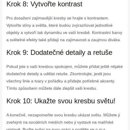
Krok 8: Vytvořte kontrast
Pro dosažení zajímavější kresby se hrajte s kontrastem.
Vytvořte stíny a světla, které budou zvýrazňovat jednotlivé
objekty a vytvoří tak dynamiku ve vaší kresbě. Kontrastní barvy
a světelné efekty také přidají na zajímavosti a zaujmou diváka.
Krok 9: Dodatečné detaily a retuše
Pokud jste s vaší kresbou spokojeni, můžete přidat ještě nějaké
dodatečné detaily a udělat retuše. Zkontrolujte, jestli jsou
všechny linie a tvary v pořádku a přidejte potřebné akcenty.
Tímto způsobem můžete dále zlepšit vaši kresbu.
Krok 10: Ukažte svou kresbu světu!
A konečně, nezapomeňte svou kresbu ukázat světu. Můžete ji
zveřejnit na sociálních médiích nebo ji vystavit na malířské
výstavě. Buďte pyšní na svou práci a podělte se o ni s