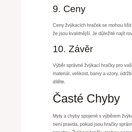
9. Ceny
Ceny žvýkacích hraček se mohou lišit v
že jsou kvalitnější. Je důležité najít 
10. Závěr
Výběr správné žvýkací hračky pro vaše d
materiál, velikost, barvy a vzory, údr
dítěte.
Časté Chyby
Myty a chyby spojené s výběrem žvýkac
není pravda, pokud jsou hračky správn