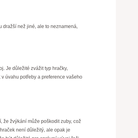
u dražší než jiné, ale to neznamená,
. Je důležité zvážit typ hračky,
rát v úvahu potřeby a preference vašeho
í, že žvýkání může poškodit zuby, což
raček není důležitý, ale opak je