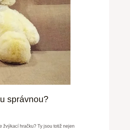
tou správnou?
le žvýkací hračku? Ty jsou totiž nejen