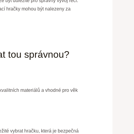
 být důležité pro správný vývoj řeči.
ýkací hračky mohou být nalezeny za
rat tou správnou?
kvalitních materiálů a vhodné pro věk
ležité vybrat hračku, která je bezpečná