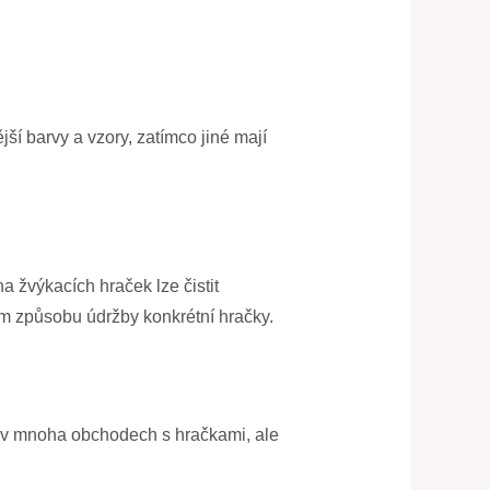
jší barvy a vzory, zatímco jiné mají
a žvýkacích hraček lze čistit
ném způsobu údržby konkrétní hračky.
ci v mnoha obchodech s hračkami, ale