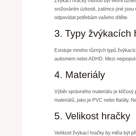
Žvýkací hračky mohou být velmi užite
snižováním úzkosti, zatímco jiné jsou 
odpovídat potřebám vašeho dítěte.
3. Typy žvýkacích 
Existuje mnoho různých typů žvýkacích 
autismem nebo ADHD. Mezi nejpopulárn
4. Materiály
Výběr správného materiálu je klíčový 
materiálů, jako je PVC nebo ftaláty. 
5. Velikost hračky
Velikost žvýkací hračky by měla být p