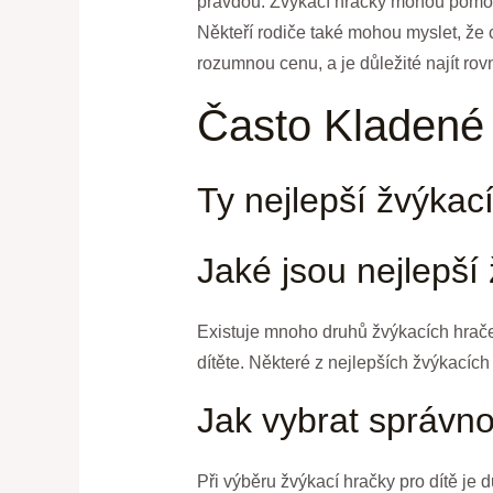
pravdou. Žvýkací hračky mohou pomoci 
Někteří rodiče také mohou myslet, že 
rozumnou cenu, a je důležité najít ro
Často Kladené
Ty nejlepší žvýkac
Jaké jsou nejlepší
Existuje mnoho druhů žvýkacích hraček 
dítěte. Některé z nejlepších žvýkacích
Jak vybrat správno
Při výběru žvýkací hračky pro dítě je d