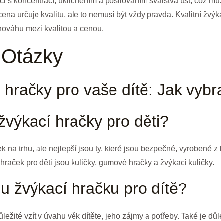
s koncentrací, uklidněním a posilováním svalstva úst, což může
cena určuje kvalitu, ale to nemusí být vždy pravda. Kvalitní žv
vnováhu mezi kvalitou a cenou.
 Otázky
í hračky pro vaše dítě: Jak vyb
 žvýkací hračky pro děti?
na trhu, ale nejlepší jsou ty, které jsou bezpečné, vyrobené z 
 hraček pro děti jsou kuličky, gumové hračky a žvýkací kuličky.
u žvýkací hračku pro dítě?
ůležité vzít v úvahu věk dítěte, jeho zájmy a potřeby. Také je dů