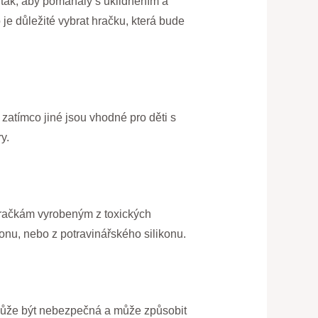
 tak, aby pomáhaly s uklidněním a
je důležité vybrat hračku, která bude
 zatímco jiné jsou vhodné pro děti s
y.
 hračkám vyrobeným z toxických
onu, nebo z potravinářského silikonu.
a může být nebezpečná a může způsobit