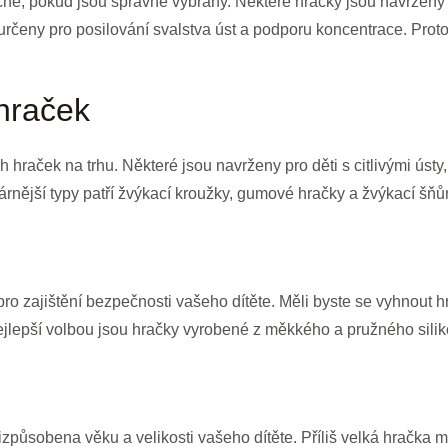
čné, pokud jsou správně vybrány. Některé hračky jsou navrženy
určeny pro posilování svalstva úst a podporu koncentrace. Proto 
hraček
hraček na trhu. Některé jsou navrženy pro děti s citlivými ústy,
ější typy patří žvýkací kroužky, gumové hračky a žvýkací šňůr
pro zajištění bezpečnosti vašeho dítěte. Měli byste se vyhnout
Nejlepší volbou jsou hračky vyrobené z měkkého a pružného silik
řizpůsobena věku a velikosti vašeho dítěte. Příliš velká hračk