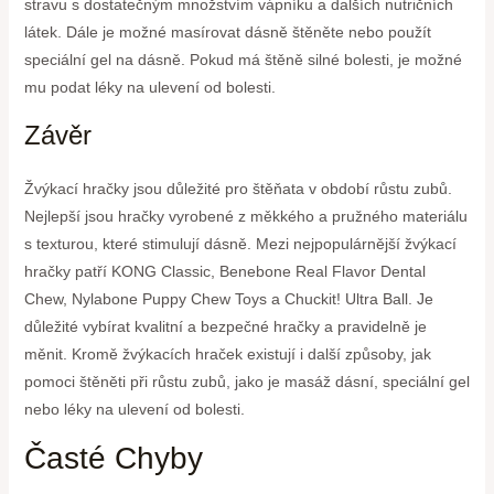
stravu s dostatečným množstvím vápníku a dalších nutričních
látek. Dále je možné masírovat dásně štěněte nebo použít
speciální gel na dásně. Pokud má štěně silné bolesti, je možné
mu podat léky na ulevení od bolesti.
Závěr
Žvýkací hračky jsou důležité pro štěňata v období růstu zubů.
Nejlepší jsou hračky vyrobené z měkkého a pružného materiálu
s texturou, které stimulují dásně. Mezi nejpopulárnější žvýkací
hračky patří KONG Classic, Benebone Real Flavor Dental
Chew, Nylabone Puppy Chew Toys a Chuckit! Ultra Ball. Je
důležité vybírat kvalitní a bezpečné hračky a pravidelně je
měnit. Kromě žvýkacích hraček existují i další způsoby, jak
pomoci štěněti při růstu zubů, jako je masáž dásní, speciální gel
nebo léky na ulevení od bolesti.
Časté Chyby