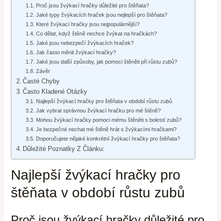
Proč jsou žvýkací hračky důležité pro štěňata?
Jaké typy žvýkacích hraček jsou nejlepší pro štěňata?
Které žvýkací hračky jsou nejpopulárnější?
Co dělat, když štěně nechce žvýkat na hračkách?
Jaké jsou nebezpečí žvýkacích hraček?
Jak často měnit žvýkací hračky?
Jaké jsou další způsoby, jak pomoci štěněti při růstu zubů?
Závěr
Časté Chyby
Často Kladené Otázky
Najlepší žvýkací hračky pro štěňata v období růstu zubů
Jak vybrat správnou žvýkací hračku pro mé štěně?
Mohou žvýkací hračky pomoci mému štěněti s bolestí zubů?
Je bezpečné nechat mé štěně hrát s žvýkacími hračkami?
Doporučujete nějaké konkrétní žvýkací hračky pro štěňata?
Důležité Poznatky Z Článku:
Najlepší žvýkací hračky pro
štěňata v období růstu zubů
Proč jsou žvýkací hračky důležité pro