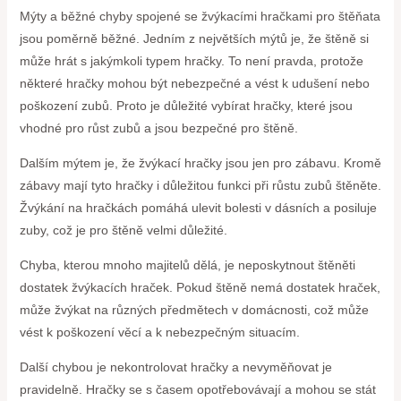
Mýty a běžné chyby spojené se žvýkacími hračkami pro štěňata
jsou poměrně běžné. Jedním z největších mýtů je, že štěně si
může hrát s jakýmkoli typem hračky. To není pravda, protože
některé hračky mohou být nebezpečné a vést k udušení nebo
poškození zubů. Proto je důležité vybírat hračky, které jsou
vhodné pro růst zubů a jsou bezpečné pro štěně.
Dalším mýtem je, že žvýkací hračky jsou jen pro zábavu. Kromě
zábavy mají tyto hračky i důležitou funkci při růstu zubů štěněte.
Žvýkání na hračkách pomáhá ulevit bolesti v dásních a posiluje
zuby, což je pro štěně velmi důležité.
Chyba, kterou mnoho majitelů dělá, je neposkytnout štěněti
dostatek žvýkacích hraček. Pokud štěně nemá dostatek hraček,
může žvýkat na různých předmětech v domácnosti, což může
vést k poškození věcí a k nebezpečným situacím.
Další chybou je nekontrolovat hračky a nevyměňovat je
pravidelně. Hračky se s časem opotřebovávají a mohou se stát