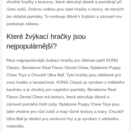
vhodné hračky s texturou, které stimulují dásně a pomáhají při
růstu zubů. Dobrou volbou jsou také hračky s otvory, do kterých
lze vkládat pamlsky. To motivuje štěně k žvýkání a zároveň mu
poskytuje zábavu.
Které žvýkací hračky jsou
nejpopulárnější?
Mezi nejpopulárnější žvýkací hračky pro štěňata patří KONG
Classic, Benebone Real Flavor Dental Chew, Nylabone Puppy
Chew Toys a Chuckit! Ultra Ball. Tyto hračky jsou oblíbené pro
svou kvalitu a bezpečnost. KONG Classic je vyroben z měkkého
kaučuku a je vhodný pro naplnění pamlsky. Benebone Real
Flavor Dental Chew má texturu, která stimuluje dásně a
zároveň pomáhá čistit zuby. Nylabone Puppy Chew Toys jsou
také vhodné pro růst zubů a mají různé textury a tvary. Chuckit!
Ultra Ball je ideální pro venkovní hry a je vyroben z odolného
materiálu.