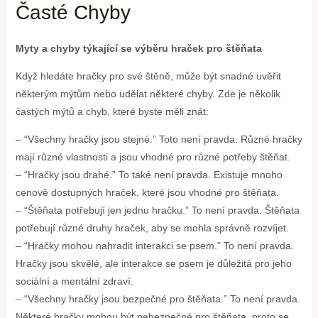
Časté Chyby
Myty a chyby týkající se výběru hraček pro štěňata
Když hledáte hračky pro své štěně, může být snadné uvěřit
některým mýtům nebo udělat některé chyby. Zde je několik
častých mýtů a chyb, které byste měli znát:
– “Všechny hračky jsou stejné.” Toto není pravda. Různé hračky
mají různé vlastnosti a jsou vhodné pro různé potřeby štěňat.
– “Hračky jsou drahé.” To také není pravda. Existuje mnoho
cenově dostupných hraček, které jsou vhodné pro štěňata.
– “Štěňata potřebují jen jednu hračku.” To není pravda. Štěňata
potřebují různé druhy hraček, aby se mohla správně rozvíjet.
– “Hračky mohou nahradit interakci se psem.” To není pravda.
Hračky jsou skvělé, ale interakce se psem je důležitá pro jeho
sociální a mentální zdraví.
– “Všechny hračky jsou bezpečné pro štěňata.” To není pravda.
Některé hračky mohou být nebezpečné pro štěňata, proto se