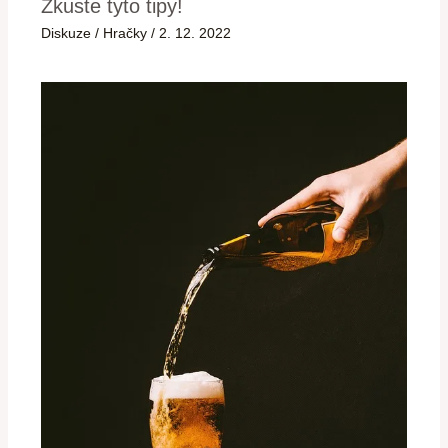
Zkuste tyto tipy!
Diskuze
/
Hračky
/
2. 12. 2022