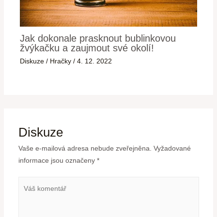
Jak dokonale prasknout bublinkovou
žvýkačku a zaujmout své okolí!
Diskuze
/
Hračky
/
4. 12. 2022
Diskuze
Vaše e-mailová adresa nebude zveřejněna.
Vyžadované
informace jsou označeny
*