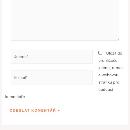
Uložit do
prohlížeče
jméno, e-mail
a webovou
stránku pro
budoucí
komentáře.