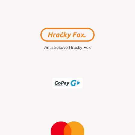
Antistresové Hračky Fox