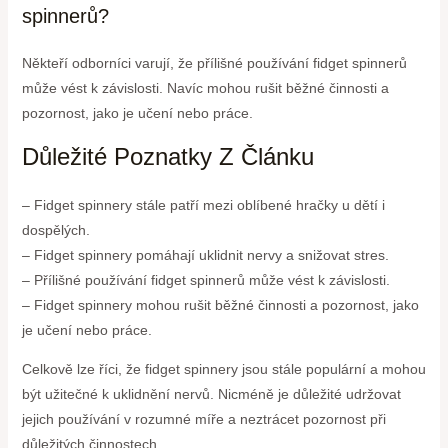
spinnerů?
Někteří odborníci varují, že přílišné používání fidget spinnerů
může vést k závislosti. Navíc mohou rušit běžné činnosti a
pozornost, jako je učení nebo práce.
Důležité Poznatky Z Článku
– Fidget spinnery stále patří mezi oblíbené hračky u dětí i
dospělých.
– Fidget spinnery pomáhají uklidnit nervy a snižovat stres.
– Přílišné používání fidget spinnerů může vést k závislosti.
– Fidget spinnery mohou rušit běžné činnosti a pozornost, jako
je učení nebo práce.
Celkově lze říci, že fidget spinnery jsou stále populární a mohou
být užitečné k uklidnění nervů. Nicméně je důležité udržovat
jejich používání v rozumné míře a neztrácet pozornost při
důležitých činnostech.