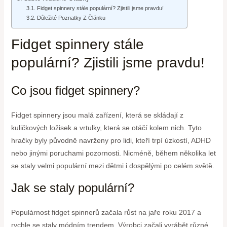
Fidget spinnery stále populární? Zjistili jsme pravdu!
Důležité Poznatky Z Článku
Fidget spinnery stále
populární? Zjistili jsme pravdu!
Co jsou fidget spinnery?
Fidget spinnery jsou malá zařízení, která se skládají z
kuličkových ložisek a vrtulky, která se otáčí kolem nich. Tyto
hračky byly původně navrženy pro lidi, kteří trpí úzkostí, ADHD
nebo jinými poruchami pozornosti. Nicméně, během několika let
se staly velmi populární mezi dětmi i dospělými po celém světě.
Jak se staly populární?
Populárnost fidget spinnerů začala růst na jaře roku 2017 a
rychle se staly módním trendem. Výrobci začali vyrábět různé