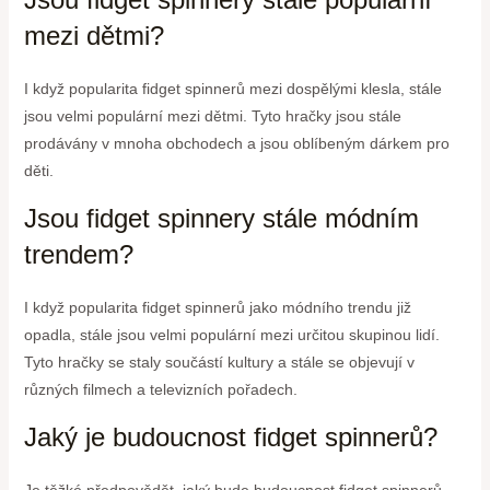
mezi dětmi?
I když popularita fidget spinnerů mezi dospělými klesla, stále
jsou velmi populární mezi dětmi. Tyto hračky jsou stále
prodávány v mnoha obchodech a jsou oblíbeným dárkem pro
děti.
Jsou fidget spinnery stále módním
trendem?
I když popularita fidget spinnerů jako módního trendu již
opadla, stále jsou velmi populární mezi určitou skupinou lidí.
Tyto hračky se staly součástí kultury a stále se objevují v
různých filmech a televizních pořadech.
Jaký je budoucnost fidget spinnerů?
Je těžké předpovědět, jaký bude budoucnost fidget spinnerů.