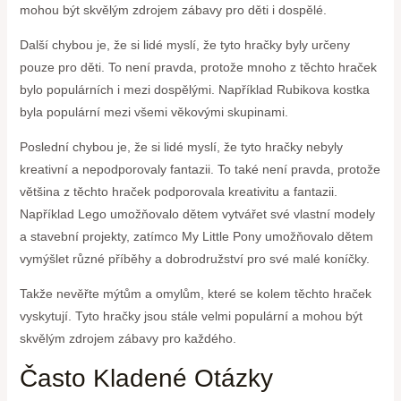
mohou být skvělým zdrojem zábavy pro děti i dospělé.
Další chybou je, že si lidé myslí, že tyto hračky byly určeny
pouze pro děti. To není pravda, protože mnoho z těchto hraček
bylo populárních i mezi dospělými. Například Rubikova kostka
byla populární mezi všemi věkovými skupinami.
Poslední chybou je, že si lidé myslí, že tyto hračky nebyly
kreativní a nepodporovaly fantazii. To také není pravda, protože
většina z těchto hraček podporovala kreativitu a fantazii.
Například Lego umožňovalo dětem vytvářet své vlastní modely
a stavební projekty, zatímco My Little Pony umožňovalo dětem
vymýšlet různé příběhy a dobrodružství pro své malé koníčky.
Takže nevěřte mýtům a omylům, které se kolem těchto hraček
vyskytují. Tyto hračky jsou stále velmi populární a mohou být
skvělým zdrojem zábavy pro každého.
Často Kladené Otázky