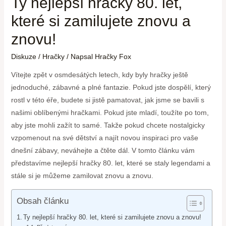
Ty nejlepší hračky 80. let,
které si zamilujete znovu a
znovu!
Diskuze
/
Hračky
/ Napsal
Hračky Fox
Vítejte zpět v osmdesátých letech, kdy byly hračky ještě
jednoduché, zábavné a plné fantazie. Pokud jste dospělí, který
rostl v této éře, budete si jistě pamatovat, jak jsme se bavili s
našimi oblíbenými hračkami. Pokud jste mladí, toužíte po tom,
aby jste mohli zažít to samé. Takže pokud chcete nostalgicky
vzpomenout na své dětství a najít novou inspiraci pro vaše
dnešní zábavy, neváhejte a čtěte dál. V tomto článku vám
představíme nejlepší hračky 80. let, které se staly legendami a
stále si je můžeme zamilovat znovu a znovu.
Obsah článku
Ty nejlepší hračky 80. let, které si zamilujete znovu a znovu!