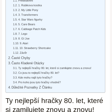
Představení
1. Rubikova kostka
2. My Little Pony
3. Transformers
4. Star Wars figurky
5. Care Bears
6. Cabbage Patch Kids
7. Lego
8. GI Joe
9. Atari
10. Strawberry Shortcake
Závěr
Časté Chyby
Často Kladené Otázky
Ty nejlepší hračky 80. let, které si zamilujete znovu a znovu!
Co jsou to nejlepší hračky 80. let?
Kde mohu najít tyto hračky?
Pro koho jsou tyto hračky vhodné?
Důležité Poznatky Z Článku
Ty nejlepší hračky 80. let, které
si zamilujete znovu a znovu!