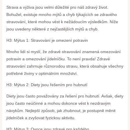
Strava a výživa jsou velmi důležité pro náš zdravý život.
Bohužel, existuje mnoho mýtů a chyb týkajících se zdravého
stravování, které mohou vést k nežádoucím výsledkům. Níže
jsou uvedeny některé z nejčastějších mýtů a chyb.
H3: Mýtus 1: Stravování je omezení potravin
Mnoho lidí si myslí, že zdravé stravování znamená omezování
potravin a omezování jídelníčku. To není pravda! Zdravé
stravování zahrnuje různorodou stravu, která obsahuje všechny
potřebné živiny v optimálním množství.
H3: Mýtus 2: Diety jsou řešením pro hubnutí
Diety jsou často považovány za řešení pro hubnutí. Avšak, diety
jsou často neúčinné a mohou dokonce vést k nezdravým
návykům. Nejlepší způsob, jak zhubnout, je postupně měnit
jídelníček a zvyšovat fyzickou aktivitu.
H3: Mýtus 3: Ovoce jsou zdravé pro každého