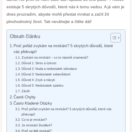
existuje 5 skrytých důvodů, které nás k tomu vedou. A já vám je
dnes prozradím, abyste mohli přestat mrskat a začít žít
plnohodnotný život. Tak neváhejte a čtěte dál!
Obsah článku
Proč pořád zvykám na mrskání? 5 skrytých důvodů, které
vás překvapí!
Zvykání na mrskání – co to vlastně znamená?
Důvod 1: Stres a úzkost
Důvod 2: Nuda a nedostatek stimulace
Důvod 3: Nedostatek sebevědomí
Důvod 4: Zvyk a návyk
Důvod 5: Nedostatek spánku
Závěr
Časté Chyby
Často Kladené Otázky
Proč pořád zvykám na mrskání? 5 skrytých důvodů, které vás
překvapí!
Co to je mrskání?
Je mrskání škodlivé?
Proč se lidé mrskají?