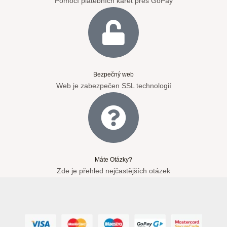
Pomocí platebních karet přes GoPay
Bezpečný web
Web je zabezpečen SSL technologií
Máte Otázky?
Zde je přehled nejčastějších otázek