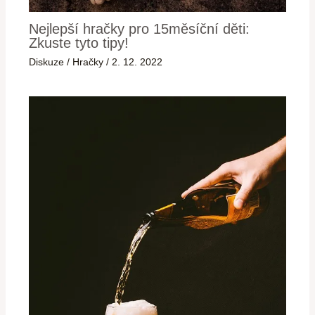
Nejlepší hračky pro 15měsíční děti:
Zkuste tyto tipy!
Diskuze
/
Hračky
/
2. 12. 2022