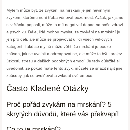
Mýtem může být, že zvykání na mrskání je jen nevinným
zvykem, kterému není třeba věnovat pozornost. Avšak, jak jsme
si v článku popsali, může to mít negativní dopad na naše zdraví
a psychiku. Dále, lidé mohou myslet, že zvykání na mrskání je
jen pro děti, ale může se projevovat u lidí všech věkových
kategorií. Také se mylně může věřit, že mrskání je pouze
způsob, jak se uvolnit a odreagovat se, ale může to být i projev
úzkosti, stresu a dalších podobných emocí. Je tedy důležité si
uvědomit, že pokud máte tento zvyk, můžete se snažit najít jiné
způsoby, jak se uvolňovat a zvládat své emoce.
Často Kladené Otázky
Proč pořád zvykám na mrskání? 5
skrytých důvodů, které vás překvapí!
Co to je mrskání?