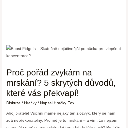
Proč pořád zvykám na
mrskání? 5 skrytých důvodů,
které vás překvapí!
Diskuze
/
Hračky
/ Napsal
Hračky Fox
Ahoj přátelé! Všichni máme nějaký ten zlozvyk, který se nám
zdá nepřekonatelný. Pro mě je to mrskání – a vím, že nejsem
sama. Ale proč se nám stále daří upadat do této pasti? Protože