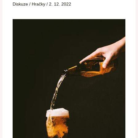
Diskuze
/
Hračky
/
2. 12. 2022