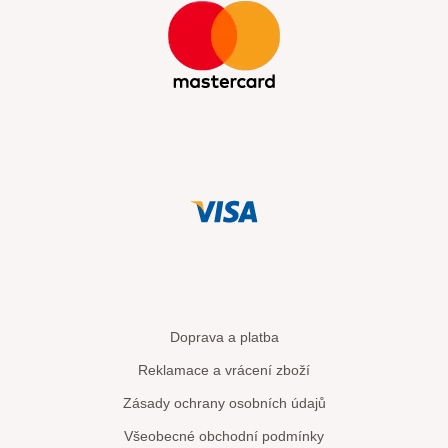
Doprava a platba
Reklamace a vrácení zboží
Zásady ochrany osobních údajů
Všeobecné obchodní podmínky