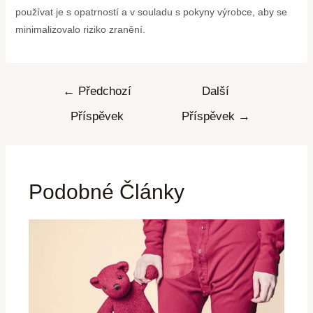
používat je s opatrností a v souladu s pokyny výrobce, aby se
minimalizovalo riziko zranění.
←
Předchozí
Další
Příspěvek
Příspěvek
→
Podobné Články