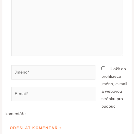
Uložit do
prohlížeče
jméno, e-mail
a webovou
stránku pro
budoucí
komentáře.