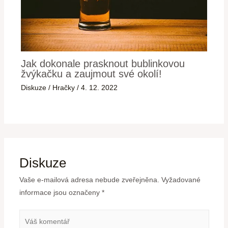
Jak dokonale prasknout bublinkovou
žvýkačku a zaujmout své okolí!
Diskuze
/
Hračky
/
4. 12. 2022
Diskuze
Vaše e-mailová adresa nebude zveřejněna.
Vyžadované
informace jsou označeny
*