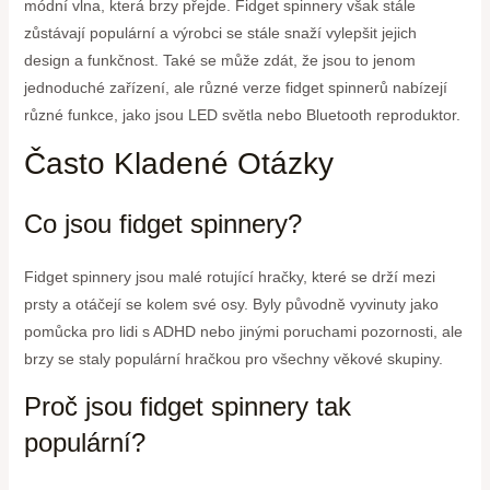
módní vlna, která brzy přejde. Fidget spinnery však stále
zůstávají populární a výrobci se stále snaží vylepšit jejich
design a funkčnost. Také se může zdát, že jsou to jenom
jednoduché zařízení, ale různé verze fidget spinnerů nabízejí
různé funkce, jako jsou LED světla nebo Bluetooth reproduktor.
Často Kladené Otázky
Co jsou fidget spinnery?
Fidget spinnery jsou malé rotující hračky, které se drží mezi
prsty a otáčejí se kolem své osy. Byly původně vyvinuty jako
pomůcka pro lidi s ADHD nebo jinými poruchami pozornosti, ale
brzy se staly populární hračkou pro všechny věkové skupiny.
Proč jsou fidget spinnery tak
populární?