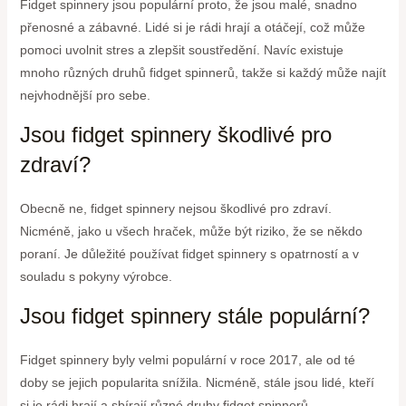
Fidget spinnery jsou populární proto, že jsou malé, snadno
přenosné a zábavné. Lidé si je rádi hrají a otáčejí, což může
pomoci uvolnit stres a zlepšit soustředění. Navíc existuje
mnoho různých druhů fidget spinnerů, takže si každý může najít
nejvhodnější pro sebe.
Jsou fidget spinnery škodlivé pro
zdraví?
Obecně ne, fidget spinnery nejsou škodlivé pro zdraví.
Nicméně, jako u všech hraček, může být riziko, že se někdo
poraní. Je důležité používat fidget spinnery s opatrností a v
souladu s pokyny výrobce.
Jsou fidget spinnery stále populární?
Fidget spinnery byly velmi populární v roce 2017, ale od té
doby se jejich popularita snížila. Nicméně, stále jsou lidé, kteří
si je rádi hrají a sbírají různé druhy fidget spinnerů.