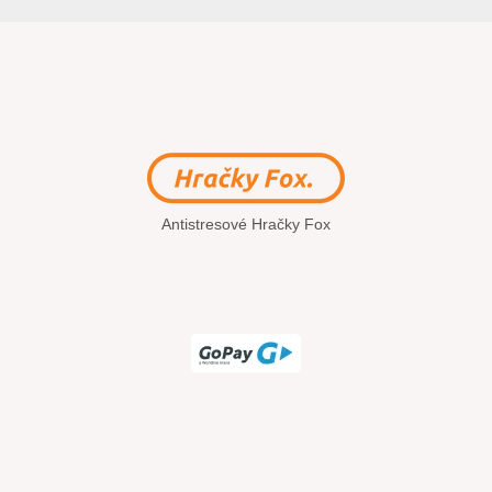
Antistresové Hračky Fox