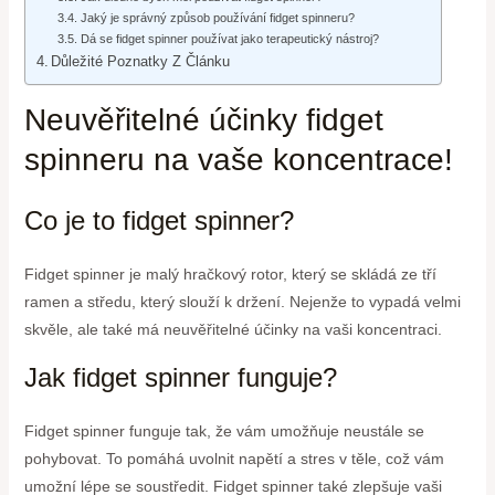
Jaký je správný způsob používání fidget spinneru?
Dá se fidget spinner používat jako terapeutický nástroj?
Důležité Poznatky Z Článku
Neuvěřitelné účinky fidget
spinneru na vaše koncentrace!
Co je to fidget spinner?
Fidget spinner je malý hračkový rotor, který se skládá ze tří
ramen a středu, který slouží k držení. Nejenže to vypadá velmi
skvěle, ale také má neuvěřitelné účinky na vaši koncentraci.
Jak fidget spinner funguje?
Fidget spinner funguje tak, že vám umožňuje neustále se
pohybovat. To pomáhá uvolnit napětí a stres v těle, což vám
umožní lépe se soustředit. Fidget spinner také zlepšuje vaši