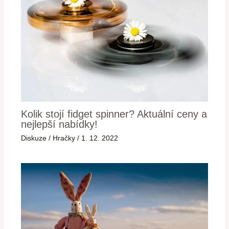
Kolik stojí fidget spinner? Aktuální ceny a
nejlepší nabídky!
Diskuze
/
Hračky
/
1. 12. 2022