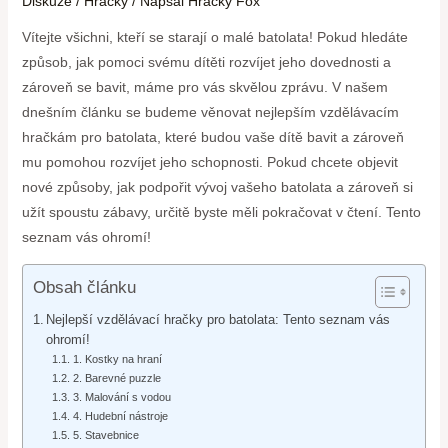
Diskuze
/
Hračky
/ Napsal
Hračky Fox
Vítejte všichni, kteří se starají o malé batolata! Pokud hledáte
způsob, jak pomoci svému dítěti rozvíjet jeho dovednosti a
zároveň se bavit, máme pro vás skvělou zprávu. V našem
dnešním článku se budeme věnovat nejlepším vzdělávacím
hračkám pro batolata, které budou vaše dítě bavit a zároveň
mu pomohou rozvíjet jeho schopnosti. Pokud chcete objevit
nové způsoby, jak podpořit vývoj vašeho batolata a zároveň si
užít spoustu zábavy, určitě byste měli pokračovat v čtení. Tento
seznam vás ohromí!
Obsah článku
Nejlepší vzdělávací hračky pro batolata: Tento seznam vás
ohromí!
1. Kostky na hraní
2. Barevné puzzle
3. Malování s vodou
4. Hudební nástroje
5. Stavebnice