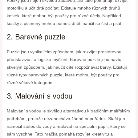
Kostky jsou nejen skvělou zábavou, ale také pomáhají rozvíjet
motoriku a učit dítě počítat. Existuje mnoho různých druhů
kostek, které mohou být použity pro různé účely. Například
kostky s písmeny mohou pomoci dítěti naučit se číst a psát.
2. Barevné puzzle
Puzzle jsou vynikajícím způsobem, jak rozvíjet prostorovou
představivost a logické myšlení. Barevné puzzle jsou navíc
skvělým způsobem, jak naučit dítě rozpoznávat barvy. Existují
různé typy barevných puzzle, které mohou být použity pro
různé věkové kategorie.
3. Malování s vodou
Malování s vodou je skvělou alternativou k tradičním malířským
potřebám, protože nezanechává žádné nepořádek. Stačí jen
namočit štětec do vody a malovat na speciální papír, který se
sám vyschne. Tato hračka pomáhá rozvíjet kreativitu a