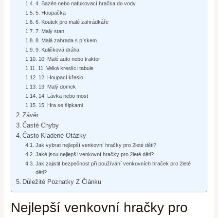
4. Bazén nebo nafukovací hračka do vody
5. Houpačka
6. Koutek pro malé zahrádkáře
7. Malý stan
8. Malá zahrada s pískem
9. Kuličková dráha
10. Malé auto nebo traktor
11. Velká kreslící tabule
12. Houpací křeslo
13. Malý domek
14. Lávka nebo most
15. Hra se šipkami
Závěr
Časté Chyby
Často Kladené Otázky
Jak vybrat nejlepší venkovní hračky pro 2leté děti?
Jaké jsou nejlepší venkovní hračky pro 2leté děti?
Jak zajistit bezpečnost při používání venkovních hraček pro 2leté
děti?
Důležité Poznatky Z Článku
Nejlepší venkovní hračky pro