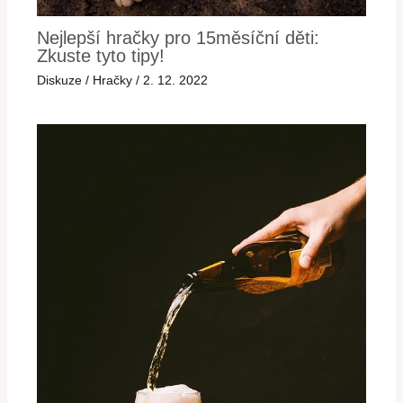
Nejlepší hračky pro 15měsíční děti:
Zkuste tyto tipy!
Diskuze
/
Hračky
/
2. 12. 2022