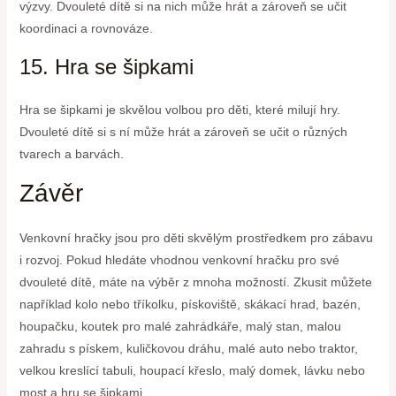
výzvy. Dvouleté dítě si na nich může hrát a zároveň se učit
koordinaci a rovnováze.
15. Hra se šipkami
Hra se šipkami je skvělou volbou pro děti, které milují hry.
Dvouleté dítě si s ní může hrát a zároveň se učit o různých
tvarech a barvách.
Závěr
Venkovní hračky jsou pro děti skvělým prostředkem pro zábavu
i rozvoj. Pokud hledáte vhodnou venkovní hračku pro své
dvouleté dítě, máte na výběr z mnoha možností. Zkusit můžete
například kolo nebo tříkolku, pískoviště, skákací hrad, bazén,
houpačku, koutek pro malé zahrádkáře, malý stan, malou
zahradu s pískem, kuličkovou dráhu, malé auto nebo traktor,
velkou kreslící tabuli, houpací křeslo, malý domek, lávku nebo
most a hru se šipkami.