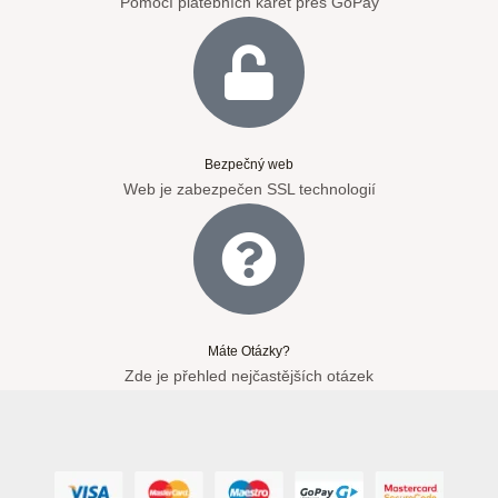
Pomocí platebních karet přes GoPay
Bezpečný web
Web je zabezpečen SSL technologií
Máte Otázky?
Zde je přehled nejčastějších otázek