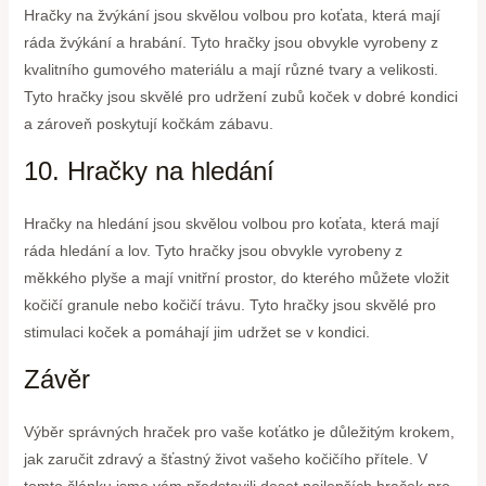
Hračky na žvýkání jsou skvělou volbou pro koťata, která mají
ráda žvýkání a hrabání. Tyto hračky jsou obvykle vyrobeny z
kvalitního gumového materiálu a mají různé tvary a velikosti.
Tyto hračky jsou skvělé pro udržení zubů koček v dobré kondici
a zároveň poskytují kočkám zábavu.
10. Hračky na hledání
Hračky na hledání jsou skvělou volbou pro koťata, která mají
ráda hledání a lov. Tyto hračky jsou obvykle vyrobeny z
měkkého plyše a mají vnitřní prostor, do kterého můžete vložit
kočičí granule nebo kočičí trávu. Tyto hračky jsou skvělé pro
stimulaci koček a pomáhají jim udržet se v kondici.
Závěr
Výběr správných hraček pro vaše koťátko je důležitým krokem,
jak zaručit zdravý a šťastný život vašeho kočičího přítele. V
tomto článku jsme vám představili deset nejlepších hraček pro