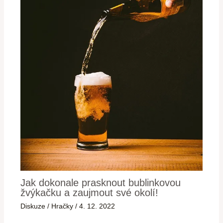
Jak dokonale prasknout bublinkovou
žvýkačku a zaujmout své okolí!
Diskuze
/
Hračky
/
4. 12. 2022