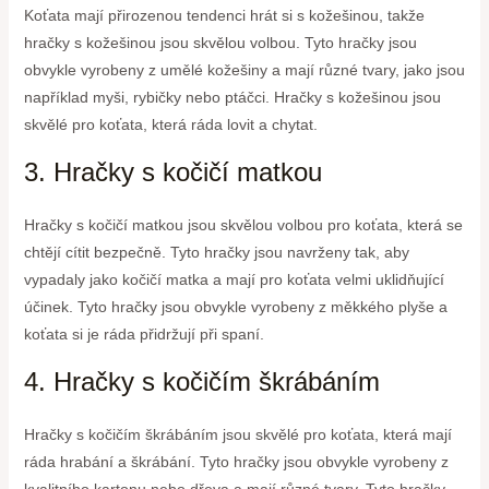
Koťata mají přirozenou tendenci hrát si s kožešinou, takže
hračky s kožešinou jsou skvělou volbou. Tyto hračky jsou
obvykle vyrobeny z umělé kožešiny a mají různé tvary, jako jsou
například myši, rybičky nebo ptáčci. Hračky s kožešinou jsou
skvělé pro koťata, která ráda lovit a chytat.
3. Hračky s kočičí matkou
Hračky s kočičí matkou jsou skvělou volbou pro koťata, která se
chtějí cítit bezpečně. Tyto hračky jsou navrženy tak, aby
vypadaly jako kočičí matka a mají pro koťata velmi uklidňující
účinek. Tyto hračky jsou obvykle vyrobeny z měkkého plyše a
koťata si je ráda přidržují při spaní.
4. Hračky s kočičím škrábáním
Hračky s kočičím škrábáním jsou skvělé pro koťata, která mají
ráda hrabání a škrábání. Tyto hračky jsou obvykle vyrobeny z
kvalitního kartonu nebo dřeva a mají různé tvary. Tyto hračky