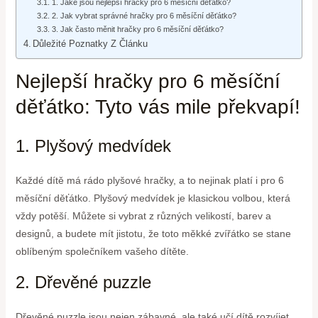
1. Jaké jsou nejlepší hračky pro 6 měsíční děťátko?
2. Jak vybrat správné hračky pro 6 měsíční děťátko?
3. Jak často měnit hračky pro 6 měsíční děťátko?
Důležité Poznatky Z Článku
Nejlepší hračky pro 6 měsíční
děťátko: Tyto vás mile překvapí!
1. Plyšový medvídek
Každé dítě má rádo plyšové hračky, a to nejinak platí i pro 6
měsíční děťátko. Plyšový medvídek je klasickou volbou, která
vždy potěší. Můžete si vybrat z různých velikostí, barev a
designů, a budete mít jistotu, že toto měkké zvířátko se stane
oblíbeným společníkem vašeho dítěte.
2. Dřevěné puzzle
Dřevěné puzzle jsou nejen zábavné, ale také učí dítě rozvíjet