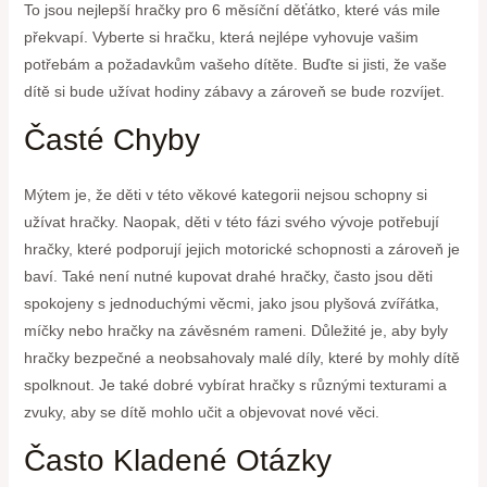
To jsou nejlepší hračky pro 6 měsíční děťátko, které vás mile
překvapí. Vyberte si hračku, která nejlépe vyhovuje vašim
potřebám a požadavkům vašeho dítěte. Buďte si jisti, že vaše
dítě si bude užívat hodiny zábavy a zároveň se bude rozvíjet.
Časté Chyby
Mýtem je, že děti v této věkové kategorii nejsou schopny si
užívat hračky. Naopak, děti v této fázi svého vývoje potřebují
hračky, které podporují jejich motorické schopnosti a zároveň je
baví. Také není nutné kupovat drahé hračky, často jsou děti
spokojeny s jednoduchými věcmi, jako jsou plyšová zvířátka,
míčky nebo hračky na závěsném rameni. Důležité je, aby byly
hračky bezpečné a neobsahovaly malé díly, které by mohly dítě
spolknout. Je také dobré vybírat hračky s různými texturami a
zvuky, aby se dítě mohlo učit a objevovat nové věci.
Často Kladené Otázky