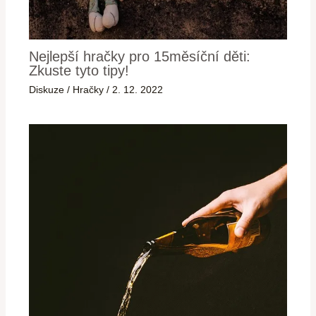
Nejlepší hračky pro 15měsíční děti:
Zkuste tyto tipy!
Diskuze
/
Hračky
/
2. 12. 2022