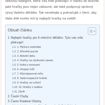
věkovou kategorii, které Vás mile překvapí! V článku se dozvíte,
jaké hračky jsou nejen zábavné, ale také podporují správný
vývoj Vašeho děťátka. Tak neváhejte a pokračujte v čtení, aby
Vaše dítě mohlo mít ty nejlepší hračky na světě!
Obsah článku
Nejlepší hračky pro 6 měsíční děťátko: Tyto vás mile
překvapí!
1. Plyšový medvídek
2. Dřevěné puzzle
3. Aktivitní deka
4. Hračky na závěsném rameni
5. Kniha s texturami
6. Houpací kůň
7. Různobarevné míče
8. Sada koupacích hraček
9. Hračky na cvičení
10. Hračky s hudbou
Závěr
Časté Chyby
Často Kladené Otázky