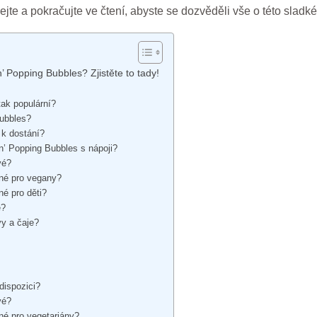
jte a pokračujte ve čtení, abyste se dozvěděli vše o této sladk
’ Popping Bubbles? Zjistěte to tady!
tak populární?
Bubbles?
 k dostání?
n’ Popping Bubbles s nápoji?
vé?
né pro vegany?
é pro děti?
é?
vy a čaje?
dispozici?
vé?
né pro vegetariány?