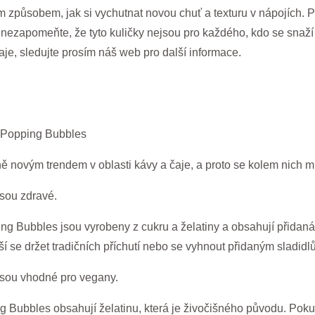
způsobem, jak si vychutnat novou chuť a texturu v nápojích. Po
ezapomeňte, že tyto kuličky nejsou pro každého, kdo se snaží
čaje, sledujte prosím náš web pro další informace.
’ Popping Bubbles
ě novým trendem v oblasti kávy a čaje, a proto se kolem nich m
jsou zdravé.
ng Bubbles jsou vyrobeny z cukru a želatiny a obsahují přidan
í se držet tradičních příchutí nebo se vyhnout přidaným sladidl
jsou vhodné pro vegany.
g Bubbles obsahují želatinu, která je živočišného původu. Pokud