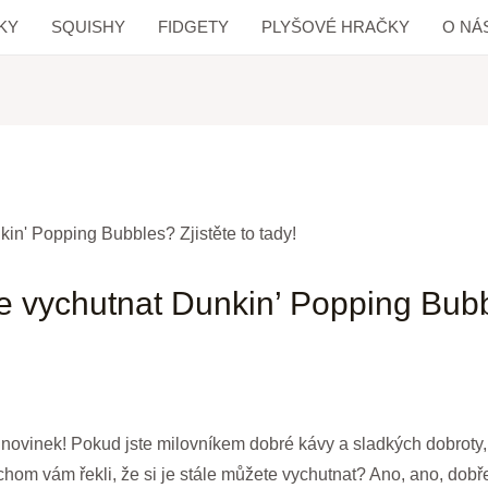
KY
SQUISHY
FIDGETY
PLYŠOVÉ HRAČKY
O NÁ
te vychutnat Dunkin’ Popping Bubbl
 novinek! Pokud jste milovníkem dobré kávy a sladkých dobroty, u
om vám řekli, že si je stále můžete vychutnat? Ano, ano, dobře