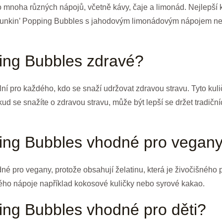
o mnoha různých nápojů, včetně kávy, čaje a limonád. Nejlepší
 Dunkin’ Popping Bubbles s jahodovým limonádovým nápojem ne
ing Bubbles zdravé?
í pro každého, kdo se snaží udržovat zdravou stravu. Tyto kulič
ud se snažíte o zdravou stravu, může být lepší se držet tradičn
ing Bubbles vhodné pro vegan
é pro vegany, protože obsahují želatinu, která je živočišného 
svého nápoje například kokosové kuličky nebo syrové kakao.
ing Bubbles vhodné pro děti?