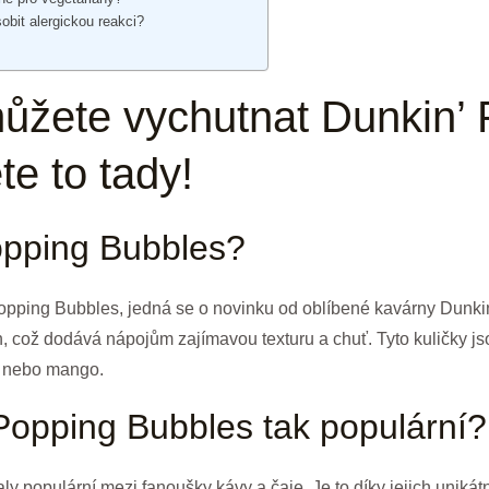
bit alergickou reakci?
 můžete vychutnat Dunkin’
te to tady!
opping Bubbles?
Popping Bubbles, jedná se o novinku od oblíbené kavárny Dunkin’
h, což dodává nápojům zajímavou texturu a chuť. Tyto kuličky jso
aj nebo mango.
Popping Bubbles tak populární?
y populární mezi fanoušky kávy a čaje. Je to díky jejich unikátn