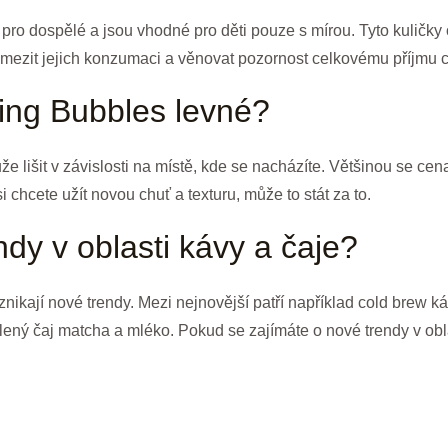
ro dospělé a jsou vhodné pro děti pouze s mírou. Tyto kuličky o
mezit jejich konzumaci a věnovat pozornost celkovému příjmu c
ing Bubbles levné?
lišit v závislosti na místě, kde se nacházíte. Většinou se ce
chcete užít novou chuť a texturu, může to stát za to.
ndy v oblasti kávy a čaje?
vznikají nové trendy. Mezi nejnovější patří například cold brew k
lený čaj matcha a mléko. Pokud se zajímáte o nové trendy v obla