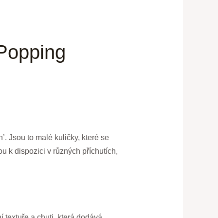
 Popping
. Jsou to malé kuličky, které se
u k dispozici v různých příchutích,
í textuře a chuti, která dodává