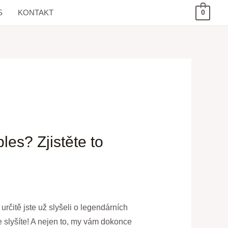
S
KONTAKT
0
es? Zjistěte to
rčitě jste už slyšeli o legendárních
 slyšíte! A nejen to, my vám dokonce