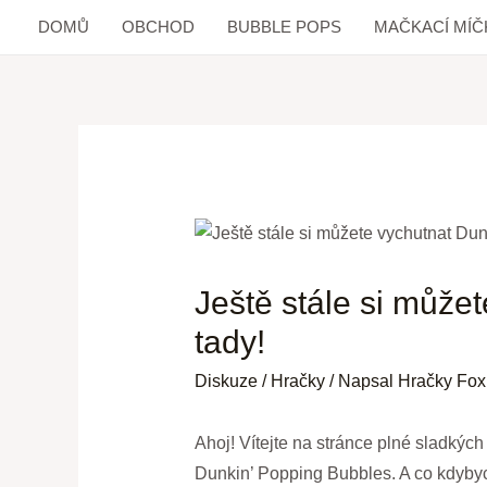
DOMŮ
OBCHOD
BUBBLE POPS
MAČKACÍ MÍČ
Ještě stále si může
tady!
Diskuze
/
Hračky
/ Napsal
Hračky Fox
Ahoj! Vítejte na stránce plné sladkých
Dunkin’ Popping Bubbles. A co kdybych