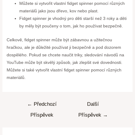
Můžete si vytvořit vlastní fidget spinner pomocí různých
materiálů jako jsou dřevo, kov nebo plast.
Fidget spinner je vhodný pro děti starší než 3 roky a děti
by měly být poučeny o tom, jak ho používat bezpečně.
Celkově, fidget spinner může být zábavnou a užitečnou
hračkou, ale je důležité používat ji bezpečně a pod dozorem
dospělého. Pokud se chcete naučit triky, sledování návodů na
YouTube může být skvělý způsob, jak zlepšit své dovednosti.
Můžete si také vytvořit vlastní fidget spinner pomocí různých
materiálů.
←
Předchozí
Další
Příspěvek
Příspěvek
→