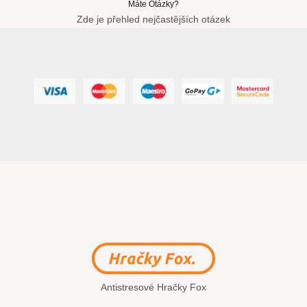
Máte Otázky?
Zde je přehled nejčastějších otázek
Antistresové Hračky Fox