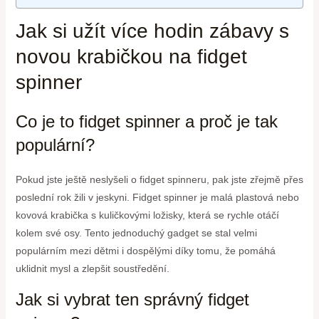
Jak si užít více hodin zábavy s
novou krabičkou na fidget
spinner
Co je to fidget spinner a proč je tak
populární?
Pokud jste ještě neslyšeli o fidget spinneru, pak jste zřejmě přes
poslední rok žili v jeskyni. Fidget spinner je malá plastová nebo
kovová krabička s kuličkovými ložisky, která se rychle otáčí
kolem své osy. Tento jednoduchý gadget se stal velmi
populárním mezi dětmi i dospělými díky tomu, že pomáhá
uklidnit mysl a zlepšit soustředění.
Jak si vybrat ten správný fidget