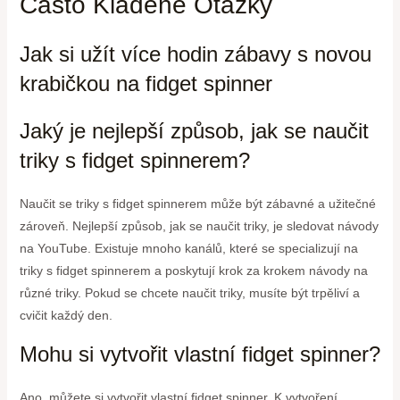
Často Kladené Otázky
Jak si užít více hodin zábavy s novou
krabičkou na fidget spinner
Jaký je nejlepší způsob, jak se naučit
triky s fidget spinnerem?
Naučit se triky s fidget spinnerem může být zábavné a užitečné
zároveň. Nejlepší způsob, jak se naučit triky, je sledovat návody
na YouTube. Existuje mnoho kanálů, které se specializují na
triky s fidget spinnerem a poskytují krok za krokem návody na
různé triky. Pokud se chcete naučit triky, musíte být trpěliví a
cvičit každý den.
Mohu si vytvořit vlastní fidget spinner?
Ano, můžete si vytvořit vlastní fidget spinner. K vytvoření