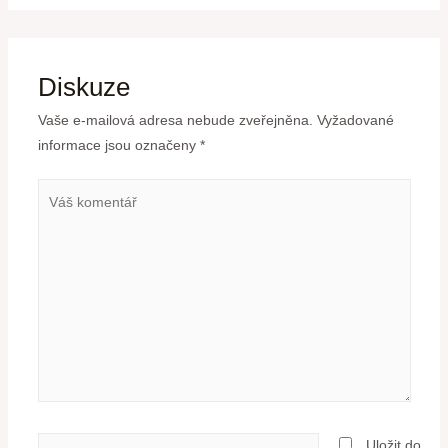
Diskuze
Vaše e-mailová adresa nebude zveřejněna.
Vyžadované
informace jsou označeny
*
Uložit do