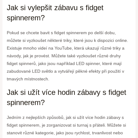
Jak si vylepšit zábavu s fidget
spinnerem?
Pokud se chcete bavit s fidget spinnerem po delší dobu,
můžete si vyzkoušet některé triky, které jsou k dispozici online.
Existuje mnoho videí na YouTube, která ukazují různé triky a
návody, jak je provést. Můžete také vyzkoušet různé druhy
fidget spinnerů, jako jsou například LED spinner, které mají
zabudované LED světlo a vytvářejí pěkné efekty při použití v
tmavých místnostech.
Jak si užít více hodin zábavy s fidget
spinnerem?
Jedním z nejlepších způsobů, jak si užít více hodin zábavy s
fidget spinnerem, je zorganizovat si turnaj s přáteli. Můžete si
stanovit různé kategorie, jako jsou rychlost, trvanlivost nebo