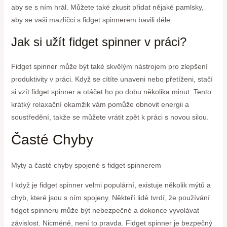
aby se s ním hrál. Můžete také zkusit přidat nějaké pamlsky,
aby se vaši mazlíčci s fidget spinnerem bavili déle.
Jak si užít fidget spinner v práci?
Fidget spinner může být také skvělým nástrojem pro zlepšení
produktivity v práci. Když se cítíte unaveni nebo přetíženi, stačí
si vzít fidget spinner a otáčet ho po dobu několika minut. Tento
krátký relaxační okamžik vám pomůže obnovit energii a
soustředění, takže se můžete vrátit zpět k práci s novou silou.
Časté Chyby
Myty a časté chyby spojené s fidget spinnerem
I když je fidget spinner velmi populární, existuje několik mýtů a
chyb, které jsou s ním spojeny. Někteří lidé tvrdí, že používání
fidget spinneru může být nebezpečné a dokonce vyvolávat
závislost. Nicméně, není to pravda. Fidget spinner je bezpečný