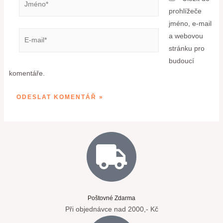
prohlížeče
jméno, e-mail
a webovou
stránku pro
budoucí
komentáře.
Poštovné Zdarma
Při objednávce nad 2000,- Kč