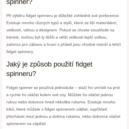
spinner?
Při výběru fidget spinneru je důležité zohlednit své preference.
Existuje mnoho různých typů a stylů, které se liší materiálem,
velikostí, váhou a designem. Pokud se chcete soustředit na
trénink, mohou být ty těžší a větší velikosti lepší volbou,
zatímco pro zábavu a hraní s přáteli jsou vhodné menší a lehčí
fidget spinnery.
Jaký je způsob použití fidget
spinneru?
Fidget spinner se používá jednoduše – stačí ho umístit na prst
a rychle ho otáčet kolem své osy. Můžete ho otáčet jednou
rukou nebo dokonce hned několika rukama. Existuje mnoho
triků, které můžete s fidget spinnerem udělat, například
přecházet mezi jednou a dvěma rukama, nebo dokonce otáčet
spinnerem na zápěstí.