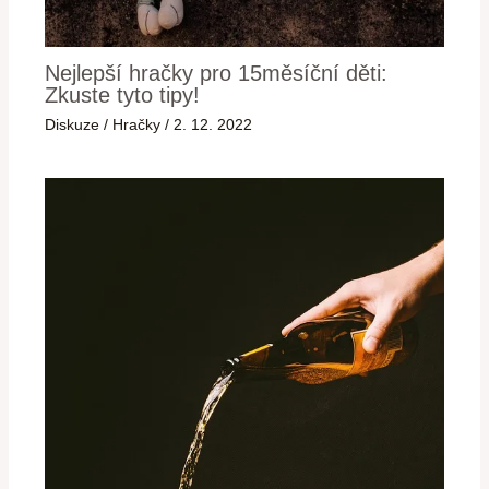
Nejlepší hračky pro 15měsíční děti:
Zkuste tyto tipy!
Diskuze
/
Hračky
/
2. 12. 2022