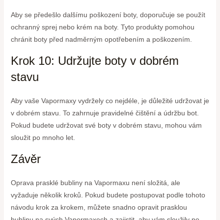
Aby se předešlo dalšímu poškození boty, doporučuje se použít
ochranný sprej nebo krém na boty. Tyto produkty pomohou
chránit boty před nadměrným opotřebením a poškozením.
Krok 10: Udržujte boty v dobrém
stavu
Aby vaše Vapormaxy vydržely co nejdéle, je důležité udržovat je
v dobrém stavu. To zahrnuje pravidelné čištění a údržbu bot.
Pokud budete udržovat své boty v dobrém stavu, mohou vám
sloužit po mnoho let.
Závěr
Oprava prasklé bubliny na Vapormaxu není složitá, ale
vyžaduje několik kroků. Pokud budete postupovat podle tohoto
návodu krok za krokem, můžete snadno opravit prasklou
bublinu na svých Vapormaxech a zajistit, aby vám sloužily po