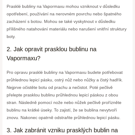
Prasklé bubliny na Vapormaxu mohou vzniknout v důsledku
opotřebení, používání na nerovném povrchu nebo špatného
zacházení s botou. Mohou se také vyskytnout v důsledku
přílišného natahování materiálu nebo narušení vnitřní struktury
boty.
2. Jak opravit prasklou bublinu na
Vapormaxu?
Pro opravu prasklé bubliny na Vapormaxu budete potřebovat
průhlednou lepicí pásku, ostrý nůž nebo nůžky a čistý hadřík.
Nejprve očistěte botu od prachu a nečistot. Poté pečlivě
přelepte prasklou bublinu průhlednou lepicí páskou z obou
stran. Následně pomocí nože nebo nůžek pečlivě prořízněte
bublinu na krátké úseky. To zajistí, že se bublina nevytvoří
znovu. Nakonec opatrně odstraňte průhlednou lepicí pásku.
3. Jak zabránit vzniku prasklých bublin na