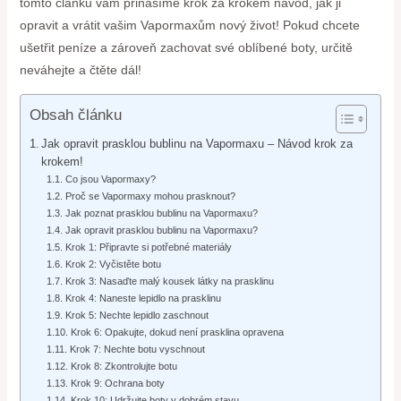
tomto článku vám přinášíme krok za krokem návod, jak ji
opravit a vrátit vašim Vapormaxům nový život! Pokud chcete
ušetřit peníze a zároveň zachovat své oblíbené boty, určitě
neváhejte a čtěte dál!
Obsah článku
Jak opravit prasklou bublinu na Vapormaxu – Návod krok za
krokem!
Co jsou Vapormaxy?
Proč se Vapormaxy mohou prasknout?
Jak poznat prasklou bublinu na Vapormaxu?
Jak opravit prasklou bublinu na Vapormaxu?
Krok 1: Připravte si potřebné materiály
Krok 2: Vyčistěte botu
Krok 3: Nasaďte malý kousek látky na prasklinu
Krok 4: Naneste lepidlo na prasklinu
Krok 5: Nechte lepidlo zaschnout
Krok 6: Opakujte, dokud není prasklina opravena
Krok 7: Nechte botu vyschnout
Krok 8: Zkontrolujte botu
Krok 9: Ochrana boty
Krok 10: Udržujte boty v dobrém stavu