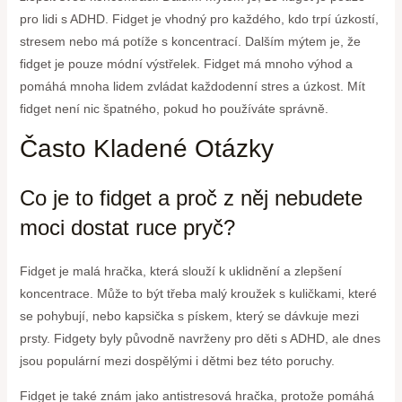
pro lidi s ADHD. Fidget je vhodný pro každého, kdo trpí úzkostí,
stresem nebo má potíže s koncentrací. Dalším mýtem je, že
fidget je pouze módní výstřelek. Fidget má mnoho výhod a
pomáhá mnoha lidem zvládat každodenní stres a úzkost. Mít
fidget není nic špatného, pokud ho používáte správně.
Často Kladené Otázky
Co je to fidget a proč z něj nebudete
moci dostat ruce pryč?
Fidget je malá hračka, která slouží k uklidnění a zlepšení
koncentrace. Může to být třeba malý kroužek s kuličkami, které
se pohybují, nebo kapsička s pískem, který se dávkuje mezi
prsty. Fidgety byly původně navrženy pro děti s ADHD, ale dnes
jsou populární mezi dospělými i dětmi bez této poruchy.
Fidget je také znám jako antistresová hračka, protože pomáhá