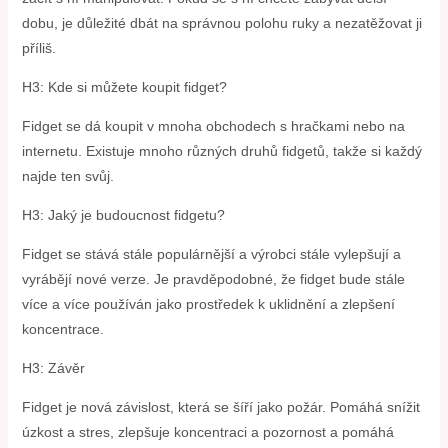
dobu, je důležité dbát na správnou polohu ruky a nezatěžovat ji
příliš.
H3: Kde si můžete koupit fidget?
Fidget se dá koupit v mnoha obchodech s hračkami nebo na
internetu. Existuje mnoho různých druhů fidgetů, takže si každý
najde ten svůj.
H3: Jaký je budoucnost fidgetu?
Fidget se stává stále populárnější a výrobci stále vylepšují a
vyrábějí nové verze. Je pravděpodobné, že fidget bude stále
více a více používán jako prostředek k uklidnění a zlepšení
koncentrace.
H3: Závěr
Fidget je nová závislost, která se šíří jako požár. Pomáhá snížit
úzkost a stres, zlepšuje koncentraci a pozornost a pomáhá