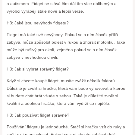
a autismem. Fidget se stává čím dál tím více oblíbeným a
výrobci vyrábějí stále nové a lepší verze.
H3: Jaké jsou nevýhody fidgetu?
Fidget má také své nevýhody. Pokud se s ním člověk příliš
zabývá, může způsobit bolest v rukou a zhoršit motoriku. Také
může být rušivý pro okolí, zejména pokud se s ním člověk
zabývá v nevhodnou chvíli.
H3: Jak si vybrat správný fidget?
Když si chcete koupit fidget, musíte zvážit několik faktorů.
Důležité je zvolit si hračku, která vám bude vyhovovat a kterou
si budete chtít brát všude s sebou. Také je důležité zvolit si
kvalitní a odolnou hračku, která vám vydrží co nejdéle.
H3: Jak používat fidget správně?
Používání fidgetu je jednoduché. Stačí si hračku vzít do ruky a
začít s ní manipulovat. Pokud se s ní chcete zabývat delší