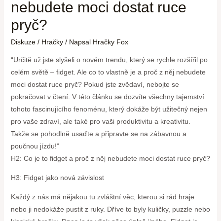
nebudete moci dostat ruce
pryč?
Diskuze
/
Hračky
/ Napsal
Hračky Fox
“Určitě už jste slyšeli o novém trendu, který se rychle rozšířil po
celém světě – fidget. Ale co to vlastně je a proč z něj nebudete
moci dostat ruce pryč? Pokud jste zvědaví, nebojte se
pokračovat v čtení. V této článku se dozvíte všechny tajemství
tohoto fascinujícího fenoménu, který dokáže být užitečný nejen
pro vaše zdraví, ale také pro vaši produktivitu a kreativitu.
Takže se pohodlně usaďte a připravte se na zábavnou a
poučnou jízdu!”
H2: Co je to fidget a proč z něj nebudete moci dostat ruce pryč?
H3: Fidget jako nová závislost
Každý z nás má nějakou tu zvláštní věc, kterou si rád hraje
nebo ji nedokáže pustit z ruky. Dříve to byly kuličky, puzzle nebo