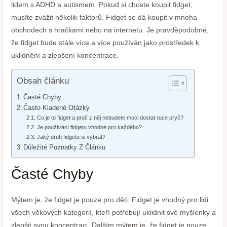
lidem s ADHD a autismem. Pokud si chcete koupit fidget,
musíte zvážit několik faktorů. Fidget se dá koupit v mnoha
obchodech s hračkami nebo na internetu. Je pravděpodobné,
že fidget bude stále více a více používán jako prostředek k
uklidnění a zlepšení koncentrace.
Obsah článku
Časté Chyby
Často Kladené Otázky
Co je to fidget a proč z něj nebudete moci dostat ruce pryč?
Je používání fidgetu vhodné pro každého?
Jaký druh fidgetu si vybrat?
Důležité Poznatky Z Článku
Časté Chyby
Mýtem je, že fidget je pouze pro děti. Fidget je vhodný pro lidi
všech věkových kategorií, kteří potřebují uklidnit své myšlenky a
zlepšit svou koncentraci. Dalším mýtem je, že fidget je pouze