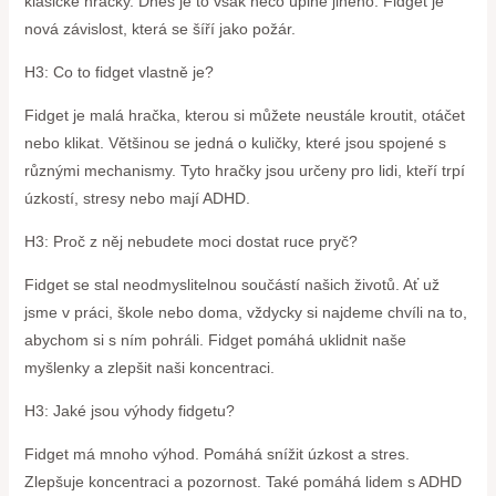
klasické hračky. Dnes je to však něco úplně jiného. Fidget je
nová závislost, která se šíří jako požár.
H3: Co to fidget vlastně je?
Fidget je malá hračka, kterou si můžete neustále kroutit, otáčet
nebo klikat. Většinou se jedná o kuličky, které jsou spojené s
různými mechanismy. Tyto hračky jsou určeny pro lidi, kteří trpí
úzkostí, stresy nebo mají ADHD.
H3: Proč z něj nebudete moci dostat ruce pryč?
Fidget se stal neodmyslitelnou součástí našich životů. Ať už
jsme v práci, škole nebo doma, vždycky si najdeme chvíli na to,
abychom si s ním pohráli. Fidget pomáhá uklidnit naše
myšlenky a zlepšit naši koncentraci.
H3: Jaké jsou výhody fidgetu?
Fidget má mnoho výhod. Pomáhá snížit úzkost a stres.
Zlepšuje koncentraci a pozornost. Také pomáhá lidem s ADHD