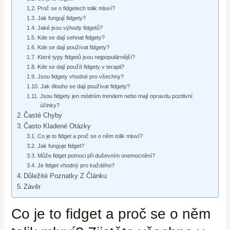
Proč se o fidgetech tolik mluví?
Jak fungují fidgety?
Jaké jsou výhody fidgetů?
Kde se dají sehnat fidgety?
Kde se dají používat fidgety?
Které typy fidgetů jsou nejpopulárnější?
Kde se dají použít fidgety v terapii?
Jsou fidgety vhodné pro všechny?
Jak dlouho se dají používat fidgety?
Jsou fidgety jen módním trendem nebo mají opravdu pozitivní
účinky?
Časté Chyby
Často Kladené Otázky
Co je to fidget a proč se o něm tolik mluví?
Jak funguje fidget?
Může fidget pomoci při duševním onemocnění?
Je fidget vhodný pro každého?
Důležité Poznatky Z Článku
Závěr
Co je to fidget a proč se o něm