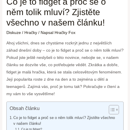
Co je to fidget a proč se o
něm tolik mluví? Zjistěte
všechno v našem článku!
Diskuze
/
Hračky
/ Napsal
Hračky Fox
Ahoj všichni, dnes se chystáme rozkrýt jednu z největších
záhad dnešní doby – co je to fidget a proč se o něm tolik mluví?
Pokud jste ještě neslyšeli o této novince, nebojte se, v našem
článku se dozvíte vše, co potřebujete vědět. Zkrátka a dobře,
fidget je malá hračka, která se stala celosvětovým fenoménem.
Její popularita roste z dne na den a to zejména u dětí a
teenagerů. Zajímá vás, proč je tomu tak? Pokračujte v čtení a
my vám to vše vysvětlíme!
Obsah článku
Co je to fidget a proč se o něm tolik mluví? Zjistěte všechno
v našem článku!
Co je to fidget?