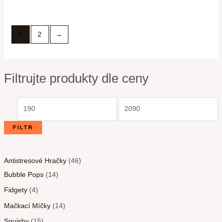
1
2
→
Filtrujte produkty dle ceny
FILTR
Antistresové Hračky
46
Bubble Pops
14
Fidgety
4
Mačkací Míčky
14
Squishy
15