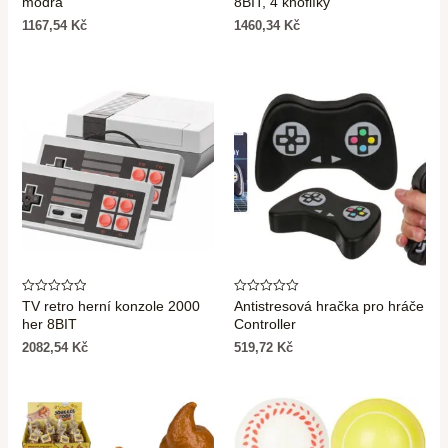
modrá
8BIT, 4 knoflíky
z
z
5
5
1167,54
Kč
1460,34
Kč
Hodnocení
Hodnocení
TV retro herní konzole 2000
Antistresová hračka pro hráče
0
0
her 8BIT
Controller
z
z
5
5
2082,54
Kč
519,72
Kč