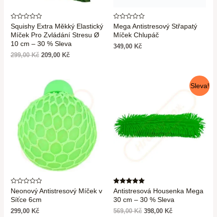
Hodnocení
Hodnocení
Squishy Extra Měkký Elastický
Mega Antistresový Střapatý
0
0
Míček Pro Zvládání Stresu Ø
Míček Chlupáč
z
z
5
5
10 cm – 30 % Sleva
349,00
Kč
299,00
Kč
209,00
Kč
Sleva!
Hodnocení
Hodnocení
Neonový Antistresový Míček v
Antistresová Housenka Mega
0
5.00
Síťce 6cm
30 cm – 30 % Sleva
z
z 5
5
299,00
Kč
569,00
Kč
398,00
Kč