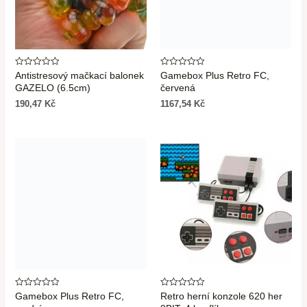
Hodnocení
Hodnocení
Antistresový mačkací balonek
Gamebox Plus Retro FC,
0
0
GAZELO (6.5cm)
červená
z
z
5
5
190,47
Kč
1167,54
Kč
Hodnocení
Hodnocení
Gamebox Plus Retro FC,
Retro herní konzole 620 her
0
0