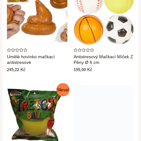
Hodnocení
Hodnocení
Umělé hovínko mačkací
Antistresový Mačkací Míček Z
0
0
antistresové
Pěny Ø 6 cm
z
z
5
5
245,22
Kč
199,00
Kč
Sleva!