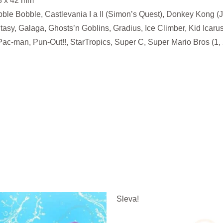
98 x 42 mm
ble Bobble, Castlevania I a II (Simon’s Quest), Donkey Kong (J
ntasy, Galaga, Ghosts’n Goblins, Gradius, Ice Climber, Kid Icar
Pac-man, Pun-Out!!, StarTropics, Super C, Super Mario Bros (1,
Sleva!