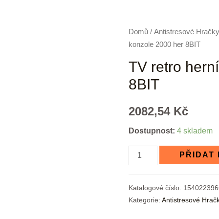
Domů
/
Antistresové Hračk
konzole 2000 her 8BIT
TV retro hern
8BIT
2082,54
Kč
Dostupnost:
4 skladem
PŘIDAT
Katalogové číslo:
154022396
Kategorie:
Antistresové Hrač