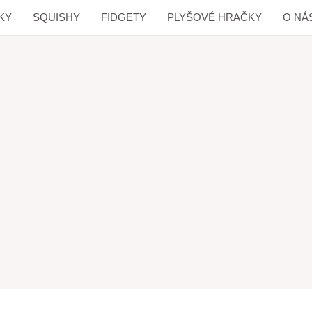
KY
SQUISHY
FIDGETY
PLYŠOVÉ HRAČKY
O NÁ