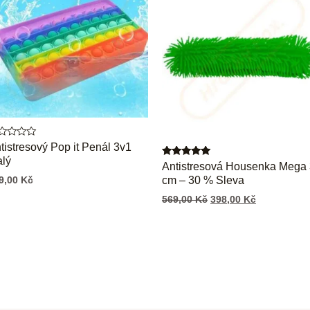
dnocení
tistresový Pop it Penál 3v1
lý
Hodnocení
Antistresová Housenka Mega
5.00
9,00
Kč
cm – 30 % Sleva
z 5
569,00
Kč
398,00
Kč