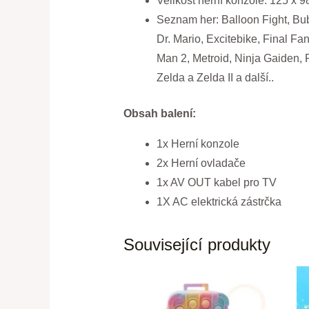
Velikost herní konzole: 125 x 
Seznam her: Balloon Fight, Bub
Dr. Mario, Excitebike, Final Fa
Man 2, Metroid, Ninja Gaiden, 
Zelda a Zelda II a další..
Obsah balení:
1x Herní konzole
2x Herní ovladače
1x AV OUT kabel pro TV
1X AC elektrická zástrčka
Související produkty