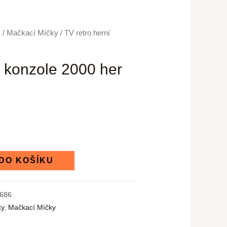
y
/
Mačkací Míčky
/ TV retro herní
í konzole 2000 her
 DO KOŠÍKU
686
ky
,
Mačkací Míčky