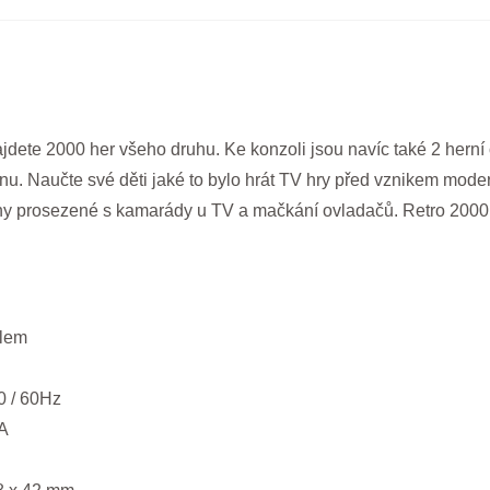
dete 2000 her všeho druhu. Ke konzoli jsou navíc také 2 herní 
nu. Naučte své děti jaké to bylo hrát TV hry před vznikem mode
ny prosezené s kamarády u TV a mačkání ovladačů. Retro 2000 
elem
0 / 60Hz
mA