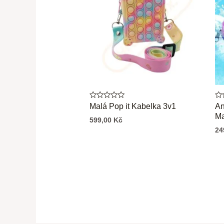
Hodnocení
Ho
Malá Pop it Kabelka 3v1
An
0
0
Ma
z
z
599,00
Kč
5
5
24