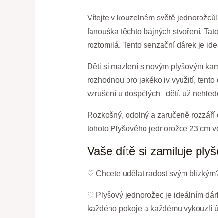
Vítejte v kouzelném světě jednorožců
fanouška těchto bájných stvoření. Tat
roztomilá. Tento senzační dárek je ide
Děti si mazlení s novým plyšovým kam
rozhodnou pro jakékoliv využití, tento
vzrušení u dospělých i dětí, už nehle
Rozkošný, odolný a zaručeně rozzáří 
tohoto Plyšového jednorožce 23 cm v
Vaše dítě si zamiluje ply
♡ Chcete udělat radost svým blízkým
♡ Plyšový jednorožec je ideálním dár
každého pokoje a každému vykouzlí ú