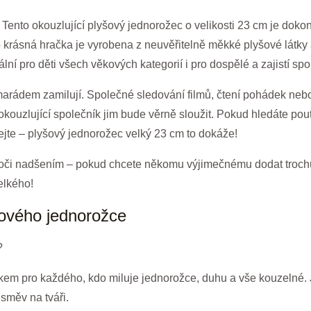
! Tento okouzlující plyšový jednorožec o velikosti 23 cm je do
o krásná hračka je vyrobena z neuvěřitelně měkké plyšové látky 
ální pro děti všech věkových kategorií i pro dospělé a zajistí sp
arádem zamilují. Společné sledování filmů, čtení pohádek nebo 
 okouzlující společník jim bude věrně sloužit. Pokud hledáte pou
dejte – plyšový jednorožec velký 23 cm to dokáže!
oči nadšením – pokud chcete někomu výjimečnému dodat trochu j
elkého!
šového jednorožce
?
kem pro každého, kdo miluje jednorožce, duhu a vše kouzelné. 
směv na tváři.