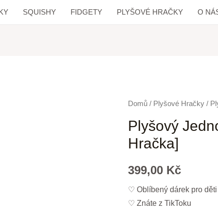
KY
SQUISHY
FIDGETY
PLYŠOVÉ HRAČKY
O NÁ
Domů
/
Plyšové Hračky
/ P
Plyšový Jedn
Hračka]
399,00
Kč
♡ Oblíbený dárek pro děti
♡ Znáte z TikToku