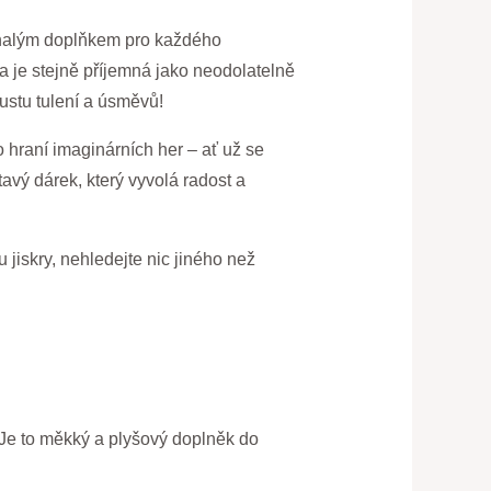
konalým doplňkem pro každého
a je stejně příjemná jako neodolatelně
oustu tulení a úsměvů!
hraní imaginárních her – ať už se
tavý dárek, který vyvolá radost a
iskry, nehledejte nic jiného než
Je to měkký a plyšový doplněk do